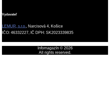
Vydavateľ
LEMUR, s.r.o.
, Narcisová 4, Košice
IČO: 46332227, IČ DPH: SK2023339835
Infomagazín © 2026
All rights reserved.