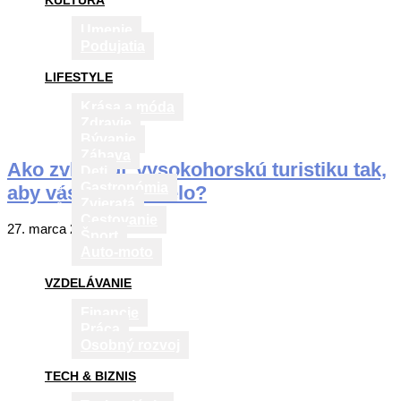
KULTÚRA
Umenie
Podujatia
LIFESTYLE
Krása a móda
Zdravie
Bývanie
Zábava
Ako zvládnuť vysokohorskú turistiku tak,
Deti
Gastronómia
aby vás nič nebolelo?
Zvieratá
Cestovanie
2018-
27. marca 2018
Šport
03-
Auto-moto
27
VZDELÁVANIE
Financie
Práca
Osobný rozvoj
TECH & BIZNIS