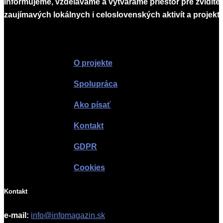
Informujeme, vzdelávame a vytvárame priestor pre zvidite
zaujímavých lokálnych i celoslovenských aktivít a projekto
Infomagazín
O projekte
Spolupráca
Ako písať
Kontakt
GDPR
Cookies
Kontakt
e-mail:
info@infomagazin.sk