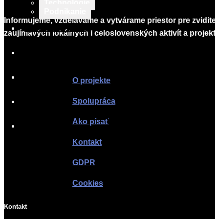
Technológie
Podnikanie
Informujeme, vzdelávame a vytvárame priestor pre zvidite
TLAČOVÉ SPRÁVY
zaujímavých lokálnych i celoslovenských aktivít a projekto
O PROJEKTE
Infomagazín
SPOLUPRÁCA
O projekte
Spolupráca
AKO PÍSAŤ
Ako písať
KONTAKT
Kontakt
GDPR
Cookies
Kontakt