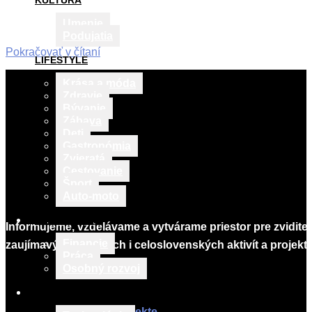
KULTÚRA
Umenie
Podujatia
Pokračovať v čítaní
LIFESTYLE
2025-
Krása a móda
06-
Zdravie
19
Bývanie
Zábava
Deti
Gastronómia
Zvieratá
Cestovanie
Šport
Auto-moto
VZDELÁVANIE
Informujeme, vzdelávame a vytvárame priestor pre zvidite
Financie
zaujímavých lokálnych i celoslovenských aktivít a projekto
Práca
Osobný rozvoj
Infomagazín
TECH & BIZNIS
O projekte