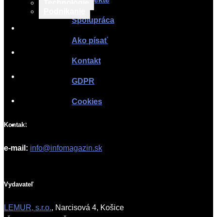
Technológie
Podnikanie
Spolupráca
TLAČOVÉ SPRÁVY
Ako písať
O PROJEKTE
Kontakt
SPOLUPRÁCA
GDPR
AKO PÍSAŤ
Cookies
KONTAKT
Kontakt
e-mail:
info@infomagazin.sk
Vydavateľ
LEMUR, s.r.o.
, Narcisová 4, Košice