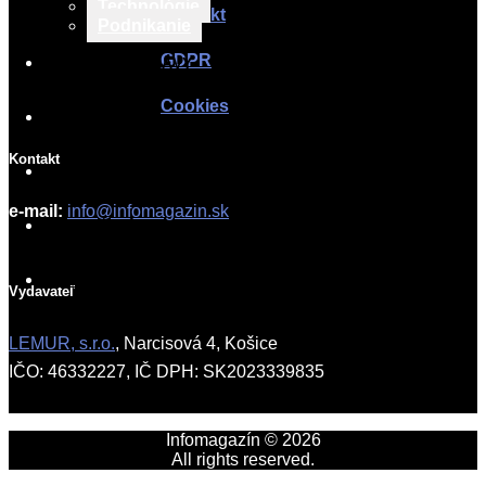
Technológie
Kontakt
Podnikanie
GDPR
TLAČOVÉ SPRÁVY
Cookies
O PROJEKTE
Kontakt
SPOLUPRÁCA
e-mail:
info@infomagazin.sk
AKO PÍSAŤ
KONTAKT
Vydavateľ
LEMUR, s.r.o.
, Narcisová 4, Košice
IČO: 46332227, IČ DPH: SK2023339835
Infomagazín © 2026
All rights reserved.