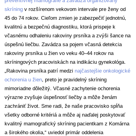
preventívnej mamografie a zavádza organizovaný
skríning
v rozšírenom vekovom intervale pre ženy od
45 do 74 rokov. Cieľom zmien je zabezpečiť jednotnú,
kvalitnú a bezpečnú diagnostiku, ktorá prispeje k
včasnému odhaleniu rakoviny prsníka a zvýši šance na
úspešnú liečbu. Zavádza sa pojem včasná detekcia
rakoviny prsníka u žien vo veku 40–44 rokov na
skríningových pracoviskách na indikáciu gynekológa.
„Rakovina prsníka patrí medzi
najčastejšie onkologické
ochorenia u žien
, preto je pravidelný skríning
mimoriadne dôležitý. Včasné zachytenie ochorenia
výrazne zvyšuje úspešnosť liečby a môže ženám
zachrániť život. Sme radi, že naše pracovisko spĺňa
všetky odborné kritériá a môže aj naďalej poskytovať
kvalitný mamografický skríning pacientkam z Komárna
a širokého okolia,“ uviedol primár oddelenia