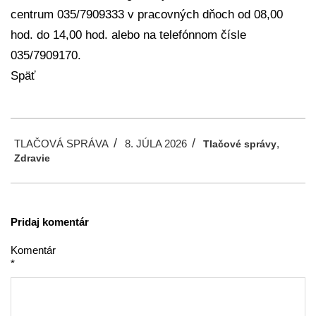
centrum 035/7909333 v pracovných dňoch od 08,00
hod. do 14,00 hod. alebo na telefónnom čísle
035/7909170.
Späť
2026-
TLAČOVÁ SPRÁVA
8. JÚLA 2026
,
07-
Tlačové správy
Zdravie
08
Pridaj komentár
Komentár
*