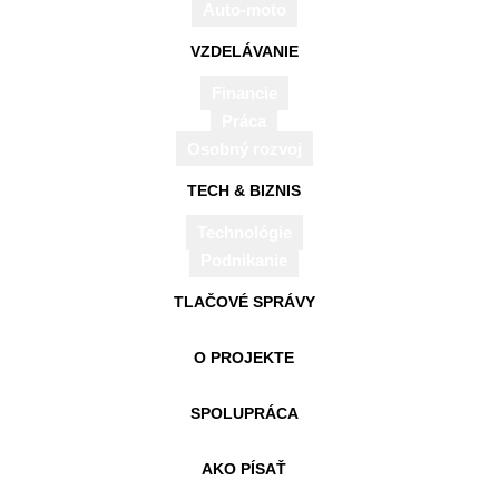
certifikovaných skríningových mamografických
Auto-moto
pracoviskách zaradených do zoznamu Ministerstva
VZDELÁVANIE
zdravotníctva Slovenskej republiky
. Nemocnica AGEL
Financie
Komárno je jedným z týchto certifikovaných pracovísk,
Práca
a preto naďalej poskytuje skríningové mamografické
Osobný rozvoj
vyšetrenia v súlade s novou legislatívou.
TECH & BIZNIS
REKLAMA
Technológie
Podnikanie
TLAČOVÉ SPRÁVY
O PROJEKTE
SPOLUPRÁCA
AKO PÍSAŤ