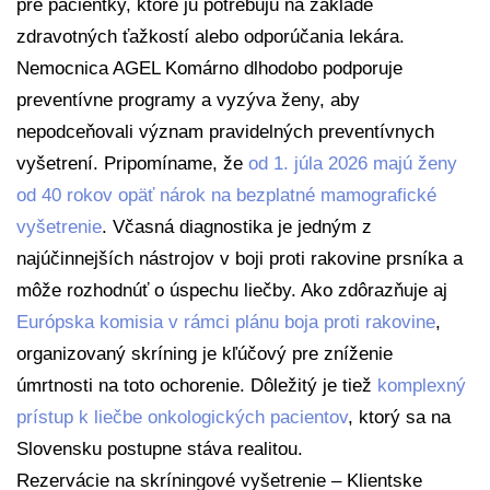
pre pacientky, ktoré ju potrebujú na základe
zdravotných ťažkostí alebo odporúčania lekára.
Nemocnica AGEL Komárno dlhodobo podporuje
preventívne programy a vyzýva ženy, aby
nepodceňovali význam pravidelných preventívnych
vyšetrení. Pripomíname, že
od 1. júla 2026 majú ženy
od 40 rokov opäť nárok na bezplatné mamografické
vyšetrenie
. Včasná diagnostika je jedným z
najúčinnejších nástrojov v boji proti rakovine prsníka a
môže rozhodnúť o úspechu liečby. Ako zdôrazňuje aj
Európska komisia v rámci plánu boja proti rakovine
,
organizovaný skríning je kľúčový pre zníženie
úmrtnosti na toto ochorenie. Dôležitý je tiež
komplexný
prístup k liečbe onkologických pacientov
, ktorý sa na
Slovensku postupne stáva realitou.
Rezervácie na skríningové vyšetrenie – Klientske