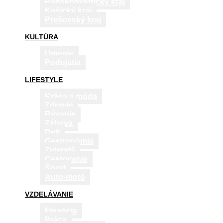
Banskobystrický kraj
Košický kraj
Prešovský kraj
KULTÚRA
Umenie
Podujatia
LIFESTYLE
Krása a móda
Zdravie
Bývanie
Zábava
Deti
Gastronómia
Zvieratá
Cestovanie
Šport
Auto-moto
VZDELÁVANIE
Financie
Práca