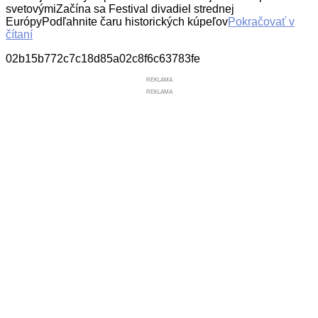
svetovýmiZačína sa Festival divadiel strednej
EurópyPodľahnite čaru historických kúpeľov
Pokračovať v
čítaní
02b15b772c7c18d85a02c8f6c63783fe
REKLAMA
REKLAMA