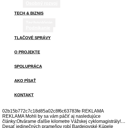
Osobný rozvoj
TECH & BIZNIS
Technológie
Podnikanie
TLAČOVÉ SPRÁVY
O PROJEKTE
SPOLUPRÁCA
AKO PÍSAŤ
KONTAKT
02b15b772c7c18d85a02c8f6c63783fe REKLAMA
REKLAMA Mohli by sa vám páčiť aj nasledujúce
články:Otvárame ďalšie kilometre Vážskej cyklomagistrály!…
Desať jedinečných prameňov robí Bardejovské Kúpele