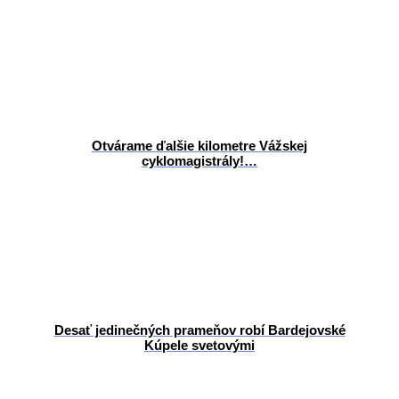
Otvárame ďalšie kilometre Vážskej
cyklomagistrály!…
Desať jedinečných prameňov robí Bardejovské
Kúpele svetovými