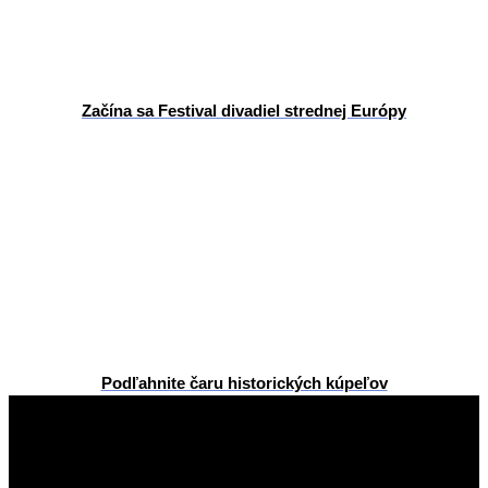
Začína sa Festival divadiel strednej Európy
Podľahnite čaru historických kúpeľov
2026-
07-
07