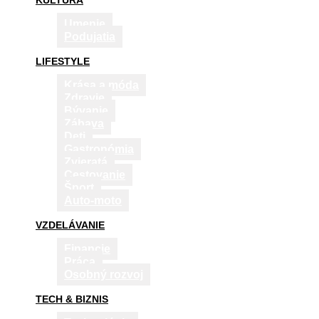
KULTÚRA
Umenie
Podujatia
LIFESTYLE
Krása a móda
Zdravie
Bývanie
Zábava
Deti
Gastronómia
Zvieratá
Cestovanie
Šport
Auto-moto
VZDELÁVANIE
Financie
Práca
Osobný rozvoj
TECH & BIZNIS