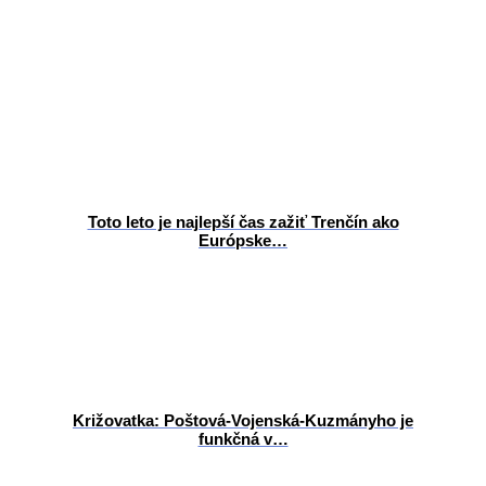
Toto leto je najlepší čas zažiť Trenčín ako
Európske…
Križovatka: Poštová-Vojenská-Kuzmányho je
funkčná v…