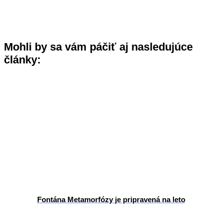
Mohli by sa vám páčiť aj nasledujúce
články:
Fontána Metamorfózy je pripravená na leto