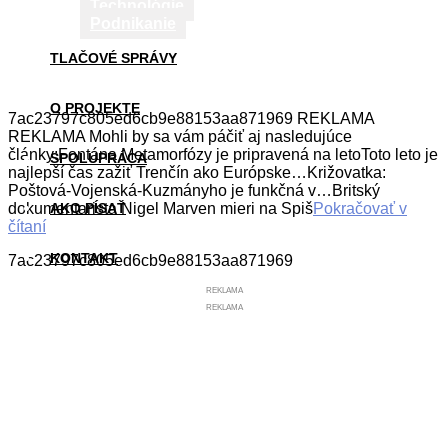
Technológie
Podnikanie
TLAČOVÉ SPRÁVY
O PROJEKTE
7ac23797c805ed6cb9e88153aa871969 REKLAMA
REKLAMA Mohli by sa vám páčiť aj nasledujúce
články:Fontána Metamorfózy je pripravená na letoToto leto je
SPOLUPRÁCA
najlepší čas zažiť Trenčín ako Európske…Križovatka:
Poštová-Vojenská-Kuzmányho je funkčná v…Britský
dokumentarista Nigel Marven mieri na Spiš
AKO PÍSAŤ
Pokračovať v
čítaní
KONTAKT
7ac23797c805ed6cb9e88153aa871969
REKLAMA
REKLAMA