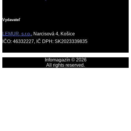
Vydavateľ
LEMUR, s.r.o.
, Narcisová 4, Košice
IČO: 46332227, IČ DPH: SK2023339835
Infomagazín © 2026
All rights reserved.