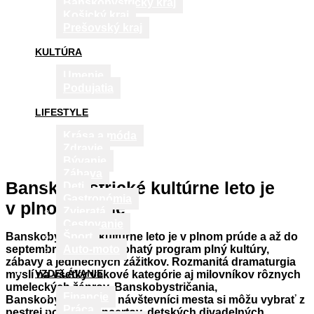
Banskobystrický kraj
Košický kraj
Prešovský kraj
KULTÚRA
Umenie
Podujatia
LIFESTYLE
Krása a móda
Zdravie
Bývanie
Zábava
Banskobystrické kultúrne leto je
Deti
Gastronómia
v plnom prúde
Zvieratá
Cestovanie
Banskobystrické kultúrne leto je v plnom prúde a až do
Šport
septembra ponúkne bohatý program plný kultúry,
Auto-moto
zábavy a jedinečných zážitkov. Rozmanitá dramaturgia
VZDELÁVANIE
myslí na všetky vekové kategórie aj milovníkov rôznych
umeleckých žánrov. Banskobystričania,
Financie
Banskobystričanky i návštevníci mesta si môžu vybrať z
Práca
pestrej ponuky koncertov, detských divadelných