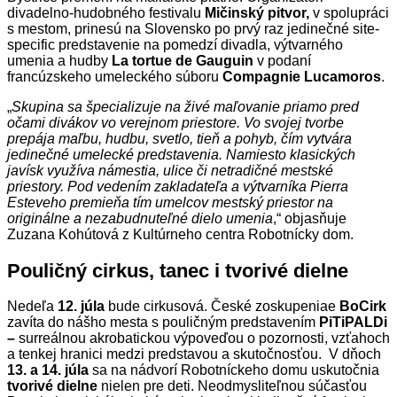
divadelno-hudobného festivalu
Mičinský pitvor,
v spolupráci
s mestom, prinesú na Slovensko po prvý raz jedinečné site-
specific predstavenie na pomedzí divadla, výtvarného
umenia a hudby
La tortue de Gauguin
v podaní
francúzskeho umeleckého súboru
Compagnie Lucamoros
.
„
Skupina sa špecializuje na živé maľovanie priamo pred
očami divákov vo verejnom priestore. Vo svojej tvorbe
prepája maľbu, hudbu, svetlo, tieň a pohyb, čím vytvára
jedinečné umelecké predstavenia. Namiesto klasických
javísk využíva námestia, ulice či netradičné mestské
priestory. Pod vedením zakladateľa a výtvarníka Pierra
Esteveho premieňa tím umelcov mestský priestor na
originálne a nezabudnuteľné dielo umenia
,“ objasňuje
Zuzana Kohútová z Kultúrneho centra Robotnícky dom.
Pouličný cirkus, tanec i tvorivé dielne
Nedeľa
12. júla
bude cirkusová. České zoskupeniae
BoCirk
zavíta do nášho mesta s pouličným predstavením
PiTiPALDi
–
surreálnou akrobatickou výpoveďou o pozornosti, vzťahoch
a tenkej hranici medzi predstavou a skutočnosťou. V dňoch
13. a 14. júla
sa na nádvorí Robotníckeho domu uskutočnia
tvorivé dielne
nielen pre deti. Neodmysliteľnou súčasťou