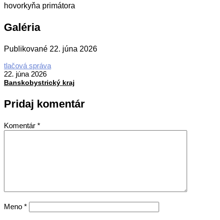
hovorkyňa primátora
Galéria
Publikované
22. júna 2026
2026-
tlačová správa
06-
22. júna 2026
22
Banskobystrický kraj
Pridaj komentár
Komentár
*
Meno
*