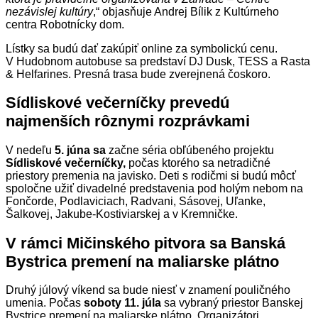
nezávislej kultúry
,“ objasňuje Andrej Bílik z Kultúrneho
centra Robotnícky dom.
Lístky sa budú dať zakúpiť online za symbolickú cenu.
V Hudobnom autobuse sa predstaví DJ Dusk, TESS a Rasta
& Helfarines. Presná trasa bude zverejnená čoskoro.
Sídliskové večerníčky prevedú
najmenších rôznymi rozprávkami
V nedeľu
5. júna sa
začne séria obľúbeného projektu
Sídliskové večerníčky,
počas ktorého sa netradičné
priestory premenia na javisko. Deti s rodičmi si budú môcť
spoločne užiť divadelné predstavenia pod holým nebom na
Fončorde, Podlaviciach, Radvani, Sásovej, Uľanke,
Šalkovej, Jakube-Kostiviarskej a v Kremničke.
V rámci Mičinského pitvora sa Banská
Bystrica premení na maliarske plátno
Druhý júlový víkend sa bude niesť v znamení pouličného
umenia. Počas
soboty 11. júla
sa vybraný priestor Banskej
Bystrice premení na maliarske plátno. Organizátori