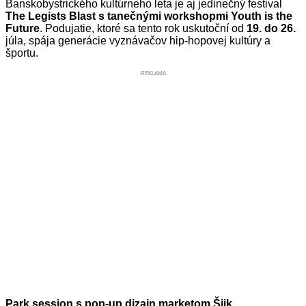
Banskobystrického kultúrneho leta je aj jedinečný festival
The Legists Blast s tanečnými workshopmi Youth is the
Future
. Podujatie, ktoré sa tento rok uskutoční od
19. do 26.
júla, spája generácie vyznávačov hip-hopovej kultúry a
športu.
REKLAMA
Park session s pop-up dizajn marketom Šiik