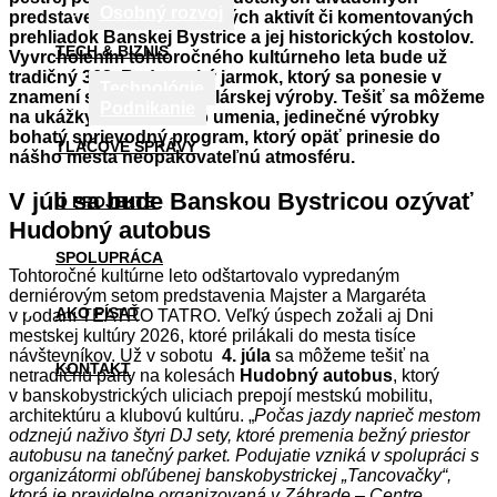
Osobný rozvoj
predstavení, výstav, tvorivých aktivít či komentovaných
prehliadok Banskej Bystrice a jej historických kostolov.
TECH & BIZNIS
Vyvrcholením tohtoročného kultúrneho leta bude už
tradičný 368. Radvanský jarmok, ktorý sa ponesie v
Technológie
znamení skla a ručnej sklárskej výroby. Tešiť sa môžeme
Podnikanie
na ukážky remeselného umenia, jedinečné výrobky
bohatý sprievodný program, ktorý opäť prinesie do
TLAČOVÉ SPRÁVY
nášho mesta neopakovateľnú atmosféru.
V júli sa bude Banskou Bystricou ozývať
O PROJEKTE
Hudobný autobus
SPOLUPRÁCA
Tohtoročné kultúrne leto odštartovalo vypredaným
derniérovým setom predstavenia Majster a Margaréta
AKO PÍSAŤ
v podaní TEATRO TATRO. Veľký úspech zožali aj Dni
mestskej kultúry 2026, ktoré prilákali do mesta tisíce
návštevníkov. Už v sobotu
4. júla
sa môžeme tešiť na
KONTAKT
netradičnú párty na kolesách
Hudobný autobus
, ktorý
v banskobystrických uliciach prepojí mestskú mobilitu,
architektúru a klubovú kultúru. „
Počas jazdy naprieč mestom
odznejú naživo štyri DJ sety, ktoré premenia bežný priestor
autobusu na tanečný parket. Podujatie vzniká v spolupráci s
organizátormi obľúbenej banskobystrickej „Tancovačky“,
ktorá je pravidelne organizovaná v Záhrade – Centre