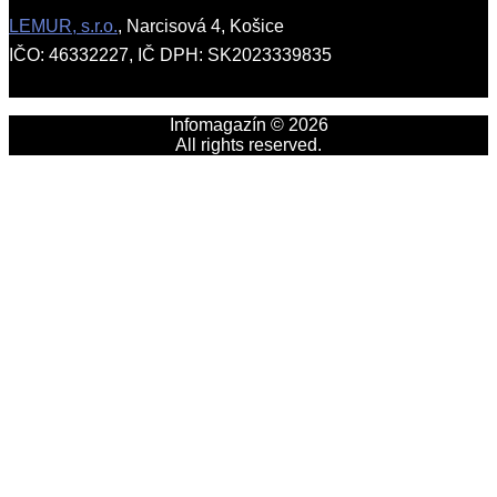
LEMUR, s.r.o.
, Narcisová 4, Košice
IČO: 46332227, IČ DPH: SK2023339835
Infomagazín © 2026
All rights reserved.