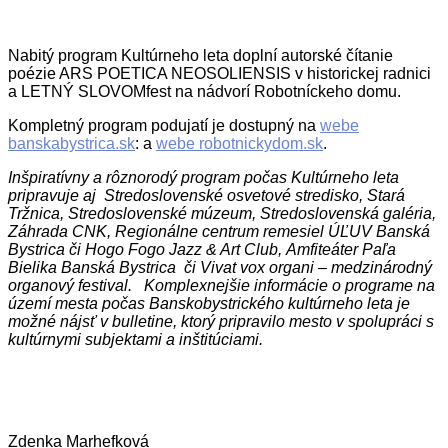
Nabitý program Kultúrneho leta doplní autorské čítanie
poézie ARS POETICA NEOSOLIENSIS v historickej radnici
a LETNÝ SLOVOMfest na nádvorí Robotníckeho domu.
Kompletný program podujatí je dostupný na
webe
banskabystrica.sk
: a
webe robotnickydom.sk
.
Inšpiratívny a rôznorodý program počas Kultúrneho leta
pripravuje aj Stredoslovenské osvetové stredisko, Stará
Tržnica, Stredoslovenské múzeum, Stredoslovenská galéria,
Záhrada CNK, Regionálne centrum remesiel ÚĽUV Banská
Bystrica či Hogo Fogo Jazz & Art Club,
Amfiteáter Paľa
Bielika Banská Bystrica či Vivat vox organi – medzinárodný
organový festival. Komplexnejšie informácie o programe na
území mesta počas Banskobystrického kultúrneho leta je
možné nájsť v bulletine, ktorý pripravilo mesto v spolupráci s
kultúrnymi subjektami a inštitúciami.
Zdenka Marhefková