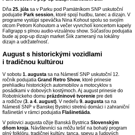
Dňa
25. júla
sa v Parku pod Pamätníkom SNP uskutoční
podujatie
Park session
, ktoré spojí hudbu, tanec a dizajn. V
programe vystúpi speváčka Nina Kohout spolu so svojím
otcom Petrom Kohoutom a večer vyvrcholí koncertom kapely
Fallgrapp s plnou audio-vizuálnou show. Súčasťou podujatia
bude aj pop-up dizajn market Šiik zameraný na lokálny
dizajn a udržateľnosť.
August s historickými vozidlami
i tradičnou kultúrou
V sobotu
1. augusta
sa na Námestí SNP uskutoční 12.
ročník podujatia
Grand Retro Show
, ktoré prinesie
prehliadku historických automobilov a motocyklov s
posádkami v dobových kostýmoch. Aj august prinesie do
Robotníckeho domu
prázdninové tvorenie
pre deti
a rodičov (
3. a 4. august)
. V nedeľu
9. augusta
sa na
Námestí SNP v Banskej Bystrici stretnú domáci i zahraniční
flašinetári v rámci podujatia
Flašinetiáda
.
V polovici augusta ožije Banská Bystrica
Slovenským
dňom kroja
. Návštevníci sa môžu tešiť na bohatý program
plný folklóru, tradičnej kultúry, tanca, spevu a ľudových