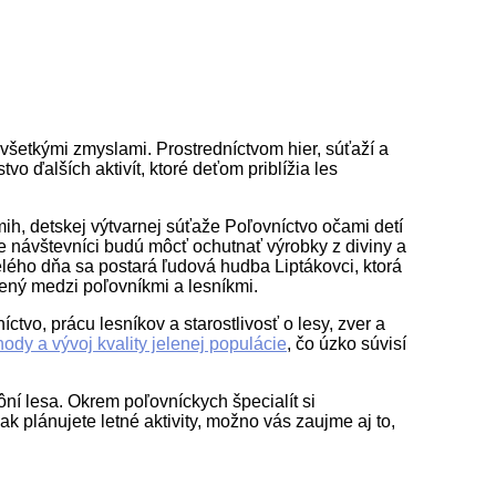
všetkými zmyslami. Prostredníctvom hier, súťaží a
o ďalších aktivít, ktoré deťom priblížia les
ih, detskej výtvarnej súťaže Poľovníctvo očami detí
e návštevníci budú môcť ochutnať výrobky z diviny a
lého dňa sa postará ľudová hudba Liptákovci, ktorá
ený medzi poľovníkmi a lesníkmi.
ctvo, prácu lesníkov a starostlivosť o lesy, zver a
hody a vývoj kvality jelenej populácie
, čo úzko súvisí
ôní lesa. Okrem poľovníckych špecialít si
 ak plánujete letné aktivity, možno vás zaujme aj to,