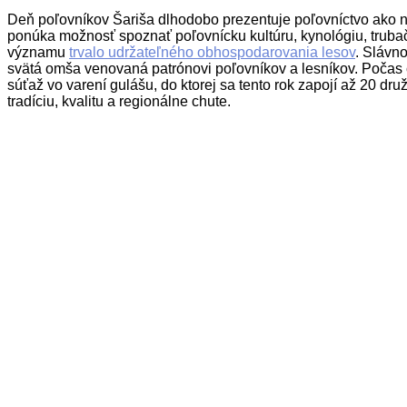
Deň poľovníkov Šariša dlhodobo prezentuje poľovníctvo ako neo
ponúka možnosť spoznať poľovnícku kultúru, kynológiu, trubačs
významu
trvalo udržateľného obhospodarovania lesov
. Slávn
svätá omša venovaná patrónovi poľovníkov a lesníkov. Počas 
súťaž vo varení gulášu, do ktorej sa tento rok zapojí až 20 d
tradíciu, kvalitu a regionálne chute.