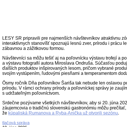
LESY SR pripravili pre najmenších návštevníkov atraktívnu z
interaktívnych stanovíšť spoznajú lesnú zver, prírodu i prácu l
zábavnou a zážitkovou formou.
Návštevníci sa môžu tešiť aj na poľovnícku výstavu trofejí a 
a výstavu fotografií autora Miroslava Ondruša. Súčasťou podu
ďalších produktov inšpirovaných lesom, pričom vybrané produ
svojím vystúpením, ľudovými piesňami a temperamentom dodá 
Ôsmy ročník Dňa poľovníkov Šariša tak nebude len oslavou poľovn
prírodu. V rámci ochrany prírody a poľovníckej správy je zaují
s udržateľným poľovníctvom.
Srdečne pozývame všetkých návštevníkov, aby si 20. júna 2026 v
záujemcovia o tradičnú slovenskú gastronómiu môžu prečítať
že
kúpaliská Rumanova a Ryba-Anička už otvorili sezónu
.
2026-
tlačová správa