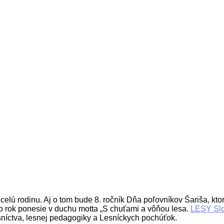
celú rodinu. Aj o tom bude 8. ročník Dňa poľovníkov Šariša, ktor
to rok ponesie v duchu motta „S chuťami a vôňou lesa.
LESY Slov
esníctva, lesnej pedagogiky a Lesníckych pochúťok.