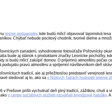
ónu
lesnej pedagogiky
, kde budú môcť objavovať tajomstvá lesa 
esníkov. Chýbať nebude pocitový chodník, tvorivé dielne a množstv
poľovníckych zariadení, vyhodnotenie fotosúťaže Poľovnícky okam
jatia bude aj stánok s produktami značky Lesnícke pochúťky, kd
kty si budú môcť zakúpiť domov. O príjemnú atmosféru počas ce
podujatiu pravú atmosféru a spríjemní návštevníkom deň stráv
íckych tradícií, ale aj príležitosťou predstaviť verejnosti lesní
mavé sledovať aj to, ako sa
v Nízkych Tatrách hodnotili jelenie z
 Prešove prišli vychutnať deň plný tradícií, zážitkov, chutí a v
, ako
v centre sociálnych služieb rozváňali bryndzové halušky
. A