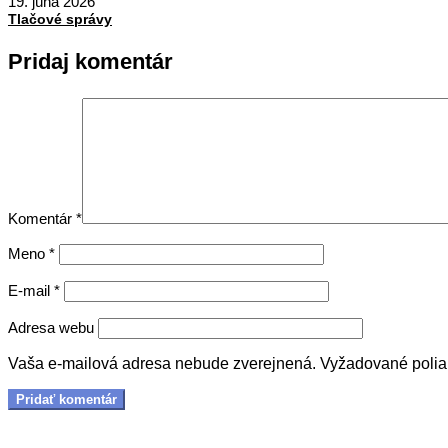
06-
19. júna 2026
19
Tlačové správy
Pridaj komentár
Komentár
*
Meno
*
E-mail
*
Adresa webu
Vaša e-mailová adresa nebude zverejnená.
Vyžadované poli