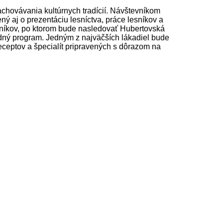
achovávania kultúrnych tradícií. Návštevníkom
ý aj o prezentáciu lesníctva, práce lesníkov a
tníkov, po ktorom bude nasledovať Hubertovská
dný program. Jedným z najväčších lákadiel bude
receptov a špecialít pripravených s dôrazom na