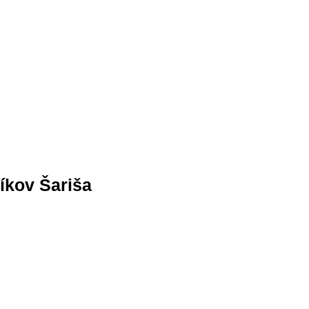
níkov Šariša