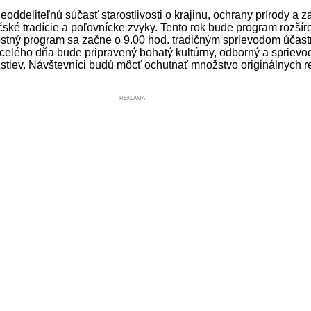
ddeliteľnú súčasť starostlivosti o krajinu, ochrany prírody a z
ké tradície a poľovnícke zvyky. Tento rok bude program rozšíren
ostný program sa začne o 9.00 hod. tradičným sprievodom účas
celého dňa bude pripravený bohatý kultúrny, odborný a sprievo
ružstiev. Návštevníci budú môcť ochutnať množstvo originálnych 
REKLAMA