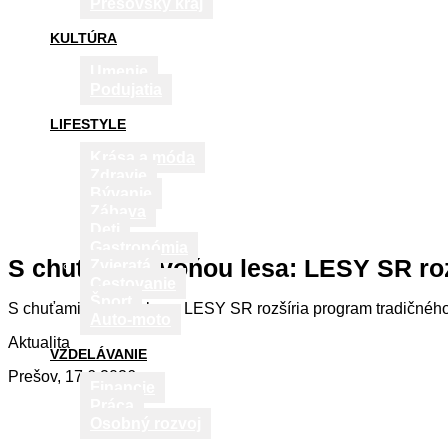
Prešovský kraj
KULTÚRA
Umenie
Podujatia
LIFESTYLE
Krása a móda
Zdravie
Bývanie
Zábava
Deti
Gastronómia
S chuťami a vôňou lesa: LESY SR ro
Zvieratá
Cestovanie
Šport
S chuťami a vôňou lesa: LESY SR rozšíria program tradičnéh
Auto-moto
Aktualita
VZDELÁVANIE
Prešov, 17.6.2026
Financie
Práca
Osobný rozvoj