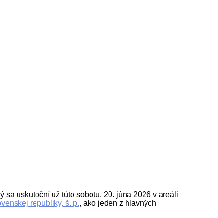
ý sa uskutoční už túto sobotu, 20. júna 2026 v areáli
enskej republiky, š. p.
, ako jeden z hlavných