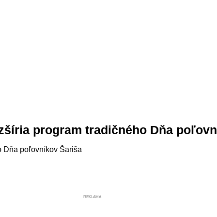
zšíria program tradičného Dňa poľov
o Dňa poľovníkov Šariša
REKLAMA