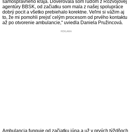
samosprávneho kraja. Dôverovala som ľuďom z Rozvojovej
agentúry BBSK, od začiatku som mala z našej spolupráce
dobrý pocit a všetko prebiehalo korektne. Veľmi si vážim aj
to, že mi pomohli prejsť celým procesom od prvého kontaktu
až po otvorenie ambulancie,“ uviedla Daniela Pružincová.
REKLAMA
Ambulancia funguje od začiatku júna a už v prvých týždňoch