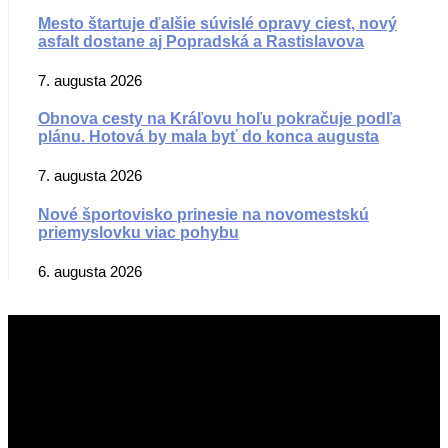
Mesto štartuje ďalšie súvislé opravy ciest, nový
asfalt dostane aj Popradská a Rastislavova
7. augusta 2026
Obnova cesty na Kráľovu hoľu pokračuje podľa
plánu. Hotová by mala byť do konca augusta
7. augusta 2026
Nové športovisko prinesie na novomestskú
priemyslovku viac pohybu
6. augusta 2026