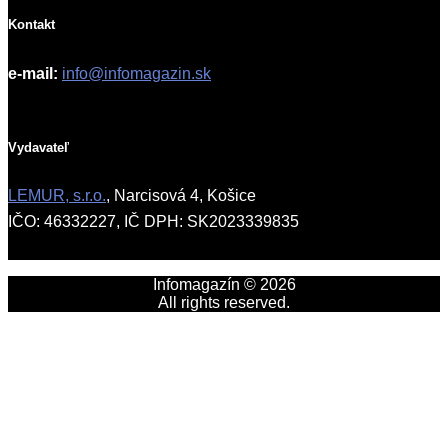
Kontakt
e-mail:
info@infomagazin.sk
Vydavateľ
LEMUR, s.r.o.
, Narcisová 4, Košice
IČO: 46332227, IČ DPH: SK2023339835
Infomagazín © 2026
All rights reserved.