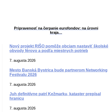
Pripravenosť na čerpanie eurofondov: na úrovni
kraja…
Nový projekt RIŠO pomôže obciam nastaviť školské
obvody férovo a podľa miestnych potrieb
7. augusta 2026
Mesto Banská Bystrica bude partnerom Networking
Festivalu 2026
7. augusta 2026
Juh definitívne patrí Kežmarku, kataster prepísal
hranicu
7. augusta 2026