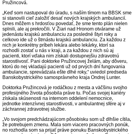
Pružincová.
„Keď som nastupoval do úradu, s naším tímom na BBSK sme
si stanovili cieľ založiť desať nových krajských ambulancií.
Dnes môžem s hrdosťou povedať, že sme tento plán nielen
splnili, ale aj prekročili. V Žiari nad Hronom otvárame už
jedenástu krajskú ambulanciu za posledné štyri roky a
celkovo ide už o štrnástu krajskú ambulanciu. Za každou z
nich je konkrétny príbeh lekára alebo lekárky, ktorí sa
rozhodli zostať u nás v kraji, a za každou z nich sú aj
pacienti, ktorí vďaka nim získali dostupnejšiu zdravotnú
starostlivosť. Pani doktorke Pružincovej želám, aby dôveru,
ktorú do nej vkladajú pacienti už od prvých dní fungovania
ambulancie, sprevádzala ešte dlhé roky,“ uviedol predseda
Banskobystrického samosprávneho kraja Ondrej Lunter.
Doktorka Pružincová je rodáčkou z mesta a väčšinu svojho
profesijného života pôsobila práve tu. Počas svojej kariéry
získala skúsenosti na internom oddelení nemocnice,
jednotke intenzívnej starostlivosti, v ambulantnej sfére aj v
záchrannej zdravotnej službe.
„Vo svojom predchádzajúcom pôsobisku som už dlhšie cítila,
že potrebujem zmenu. Mala som viacero pracovných ponúk,
no rozhodla som sa prijať práve ponuku Banskobystrického