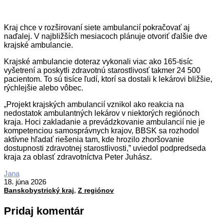
Kraj chce v rozširovaní siete ambulancií pokračovať aj
naďalej. V najbližších mesiacoch plánuje otvoriť ďalšie dve
krajské ambulancie.
Krajské ambulancie doteraz vykonali viac ako 165-tisíc
vyšetrení a poskytli zdravotnú starostlivosť takmer 24 500
pacientom. To sú tisíce ľudí, ktorí sa dostali k lekárovi bližšie,
rýchlejšie alebo vôbec.
„Projekt krajských ambulancií vznikol ako reakcia na
nedostatok ambulantných lekárov v niektorých regiónoch
kraja. Hoci zakladanie a prevádzkovanie ambulancií nie je
kompetenciou samosprávnych krajov, BBSK sa rozhodol
aktívne hľadať riešenia tam, kde hrozilo zhoršovanie
dostupnosti zdravotnej starostlivosti,” uviedol podpredseda
kraja za oblasť zdravotníctva Peter Juhász.
2026-
Jana
06-
18. júna 2026
,
18
Banskobystrický kraj
Z regiónov
Pridaj komentár