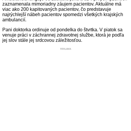
zaznamenala mimoriadny záujem pacientov. Aktuálne má
viac ako 200 kapitovaných pacientov, čo predstavuje
najrýchlejší nábeh pacientov spomedzi všetkých krajských
ambulancií.
Pani doktorka ordinuje od pondelka do štvrtka. V piatok sa
venuje práci v záchrannej zdravotnej službe, ktorá je podľa
jej slov stále jej srdcovou záležitosťou.
REKLAMA