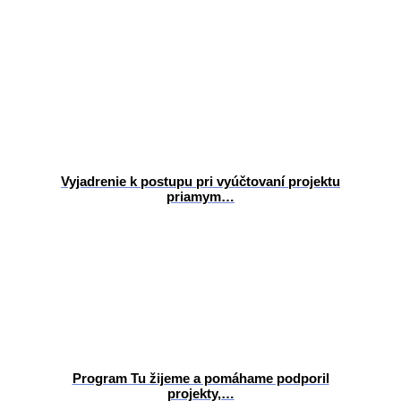
Vyjadrenie k postupu pri vyúčtovaní projektu
priamym…
Program Tu žijeme a pomáhame podporil
projekty,…