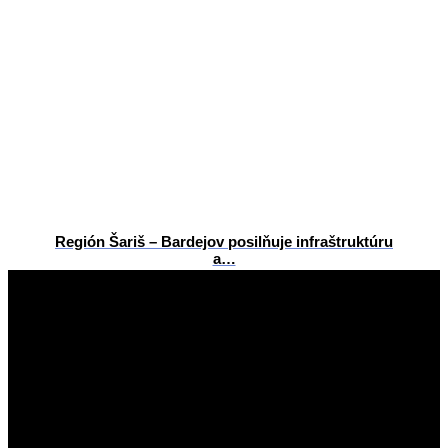
Región Šariš – Bardejov posilňuje infraštruktúru
a…
2026-
06-
12