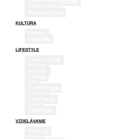
Banskobystrický kraj
Košický kraj
Prešovský kraj
KULTÚRA
Umenie
Podujatia
LIFESTYLE
Krása a móda
Zdravie
Bývanie
Zábava
Deti
Gastronómia
Zvieratá
Cestovanie
Šport
Auto-moto
VZDELÁVANIE
Financie
Práca