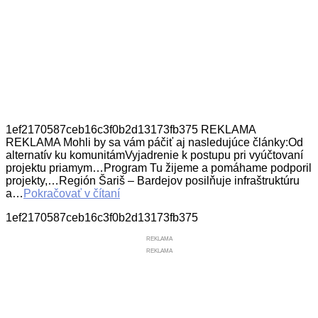
1ef2170587ceb16c3f0b2d13173fb375 REKLAMA
REKLAMA Mohli by sa vám páčiť aj nasledujúce články:Od
alternatív ku komunitámVyjadrenie k postupu pri vyúčtovaní
projektu priamym…Program Tu žijeme a pomáhame podporil
projekty,…Región Šariš – Bardejov posilňuje infraštruktúru
a…
Pokračovať v čítaní
1ef2170587ceb16c3f0b2d13173fb375
REKLAMA
REKLAMA