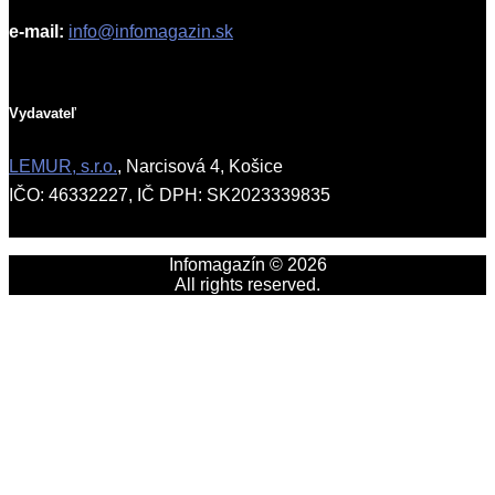
e-mail:
info@infomagazin.sk
Vydavateľ
LEMUR, s.r.o.
, Narcisová 4, Košice
IČO: 46332227, IČ DPH: SK2023339835
Infomagazín © 2026
All rights reserved.