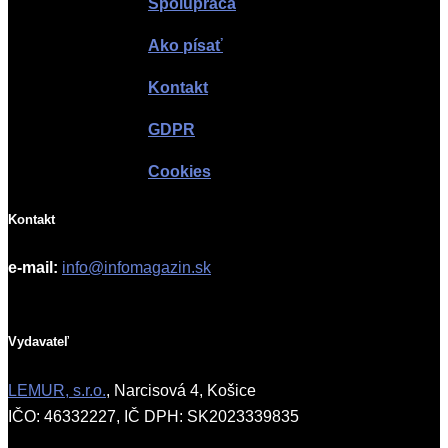
Spolupráca
Ako písať
Kontakt
GDPR
Cookies
Kontakt
e-mail:
info@infomagazin.sk
Vydavateľ
LEMUR, s.r.o.
, Narcisová 4, Košice
IČO: 46332227, IČ DPH: SK2023339835