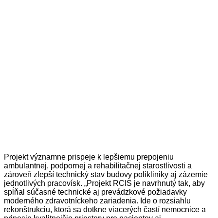
Projekt významne prispeje k lepšiemu prepojeniu
ambulantnej, podpornej a rehabilitačnej starostlivosti a
zároveň zlepší technický stav budovy polikliniky aj zázemie
jednotlivých pracovísk. „
Projekt RCIS je navrhnutý tak, aby
spĺňal súčasné technické aj prevádzkové požiadavky
moderného zdravotníckeho zariadenia. Ide o rozsiahlu
rekonštrukciu, ktorá sa dotkne viacerých častí nemocnice a