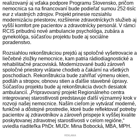
realizovaný aj vďaka podpore Programu Slovensko, pričom
nemocnica sa na financovaní bude podieľať sumou 252-tisíc
eur z vlastných zdrojov. Projekt prinesie rozsiahlu
modernizáciu priestorov, rozšírenie zdravotníckych služieb aj
vyšší komfort pre pacientov a zdravotnícky personál. V rámci
RCIS pribudnú nové ambulancie psychológa, zubára a
gynekológa, súčasťou projektu bude aj sociálne
poradenstvo.
Rozsiahlou rekonštrukciou prejdú aj spoločné vyšetrovacie a
liečebné zložky nemocnice, kam patria rádiodiagnostické a
rehabilitačné pracoviská. Modernizované budú zároveň
spoločné priestory vrátane chodieb a čakární na všetkých
poschodiach. Rekonštrukcia bude zahŕňať výmenu okien,
podláh a stropov, obnovu stien a ďalšie stavebné úpravy.
Súčasťou projektu bude aj rekonštrukcia dvoch desiatok
ambulancií.
„Pripravovaný projekt Regionálneho centra
integrovanej starostlivosti predstavuje ďalší významný krok v
rozvoji našej nemocnice. Naším cieľom je vytvárať moderné,
funkčné a dôstojné prostredie, ktoré bude reflektovať potreby
pacientov aj zdravotníkov a zároveň prispeje k vyššej kvalite
poskytovanej zdravotnej starostlivosti v celom regióne,“
uviedla riaditeľka PhDr. MUDr. Mina Bobocká, MBA, MPH.
REKLAMA