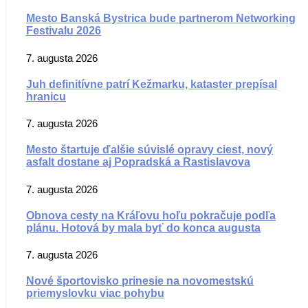
Mesto Banská Bystrica bude partnerom Networking
Festivalu 2026
7. augusta 2026
Juh definitívne patrí Kežmarku, kataster prepísal
hranicu
7. augusta 2026
Mesto štartuje ďalšie súvislé opravy ciest, nový
asfalt dostane aj Popradská a Rastislavova
7. augusta 2026
Obnova cesty na Kráľovu hoľu pokračuje podľa
plánu. Hotová by mala byť do konca augusta
7. augusta 2026
Nové športovisko prinesie na novomestskú
priemyslovku viac pohybu