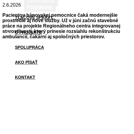
Technológie
2.6.2026
Podnikanie
Pacientov bánovskej nemocnice čaká modernejšie
TLAČOVÉ SPRÁVY
prostredie aj nové služby. Už v júni začnú stavebné
práce na projekte Regionálneho centra integrovanej
starostlivosti, ktorý prinesie rozsiahlu rekonštrukciu
O PROJEKTE
ambulancií, čakární aj spoločných priestorov.
SPOLUPRÁCA
AKO PÍSAŤ
KONTAKT