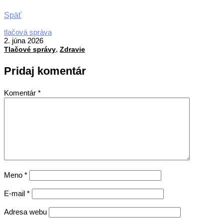
Späť
2026-
tlačová správa
06-
2. júna 2026
,
02
Tlačové správy
Zdravie
Pridaj komentár
Komentár
*
Meno
*
E-mail
*
Adresa webu