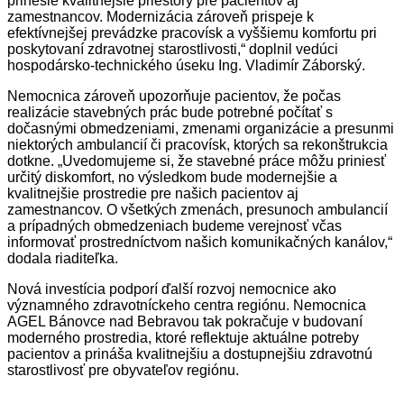
prinesie kvalitnejšie priestory pre pacientov aj
zamestnancov. Modernizácia zároveň prispeje k
efektívnejšej prevádzke pracovísk a vyššiemu komfortu pri
poskytovaní zdravotnej starostlivosti,“
doplnil vedúci
hospodársko-technického úseku Ing. Vladimír Záborský.
Nemocnica zároveň upozorňuje pacientov, že počas
realizácie stavebných prác bude potrebné počítať s
dočasnými obmedzeniami, zmenami organizácie a presunmi
niektorých ambulancií či pracovísk, ktorých sa rekonštrukcia
dotkne. „
Uvedomujeme si, že stavebné práce môžu priniesť
určitý diskomfort, no výsledkom bude modernejšie a
kvalitnejšie prostredie pre našich pacientov aj
zamestnancov. O všetkých zmenách, presunoch ambulancií
a prípadných obmedzeniach budeme verejnosť včas
informovať prostredníctvom našich komunikačných kanálov,“
dodala riaditeľka.
Nová investícia podporí ďalší rozvoj nemocnice ako
významného zdravotníckeho centra regiónu. Nemocnica
AGEL Bánovce nad Bebravou tak pokračuje v budovaní
moderného prostredia, ktoré reflektuje aktuálne potreby
pacientov a prináša kvalitnejšiu a dostupnejšiu zdravotnú
starostlivosť pre obyvateľov regiónu.