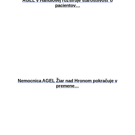
AGEL v Handlovej rozširuje starostlivosť o
pacientov…
Nemocnica AGEL Žiar nad Hronom pokračuje v
premene…