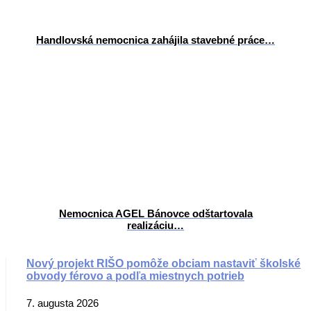
Handlovská nemocnica zahájila stavebné práce…
Nemocnica AGEL Bánovce odštartovala
realizáciu…
Nový projekt RIŠO pomôže obciam nastaviť školské
obvody férovo a podľa miestnych potrieb
7. augusta 2026