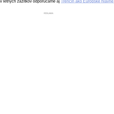
ov letných zážitkov odporúčame aj
Trenčín ako Európske hlavné
REKLAMA