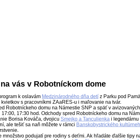
 na vás v Robotníckom dome
 program k oslavám
Medzinárodného dňa detí
z Parku pod Pamä
e kvietkov s pracovníkmi ZAaRES-u i maľovanie na tvár.
pred Robotníckeho domu na Námestie SNP a späť v avizovaných
 17:00, 17:30 hod. Odchody spred Robotníckeho domu na Námes
anie Borisa Kováča, dvojicu
Smejko a Tanculienka
i legendárnu
í, ale tešiť sa naň môžete v rámci
Banskobystrického kultúrneh
stvenie.
 množstvo podujatí pre rodiny s deťmi. Ak hľadáte ďalšie tipy na