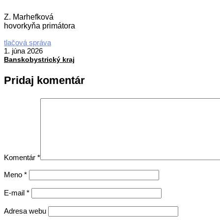
Z. Marhefková
hovorkyňa primátora
2026-
tlačová správa
06-
1. júna 2026
01
Banskobystrický kraj
Pridaj komentár
Komentár
*
Meno
*
E-mail
*
Adresa webu