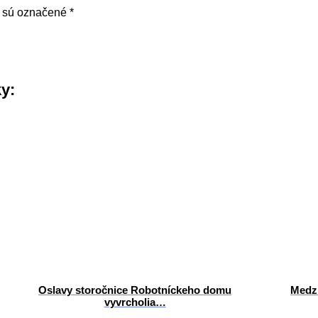
a sú označené
*
ky:
Oslavy storočnice Robotníckeho domu
Medzi
vyvrcholia…