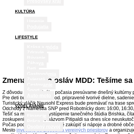
Prešovský kraj
KULTÚRA
Umenie
Podujatia
LIFESTYLE
Krása a móda
Zdravie
Bývanie
Zábava
Deti
Gastronómia
Zmena miesta osláv MDD: Tešíme sa
Zvieratá
Cestovanie
Šport
Z dôvodu nepriaznivého počasia presúvame dnešný kultúrny
Auto-moto
Pre deti budú od 15:30 hod. pripravené tvorivé dielne, sadeni
Turistický vláčik Neusohl Express bude premávať na trase s
VZDELÁVANIE
Odchody z Námestia SNP pred Robotnícky dom: 16:00, 16:30,
Tešiť sa môžeme na vystúpenie tanečného štúdia Brishka, čít
Financie
zoskupenia BoCirk s názvom Pitipaldi sa dnes síce neuskutočn
Práca
Počas podujatia bude možné zakúpiť si nápoje a drobné občer
Osobný rozvoj
Mesto
investuje do zlepšenia verejných priestorov
a organizuje