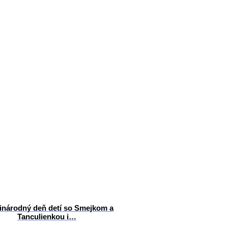
národný deň detí so Smejkom a
Tanculienkou i…