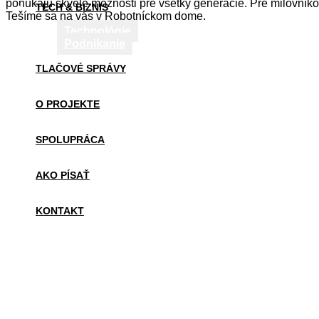
ponúkajú skvelé možnosti pre všetky generácie. Pre milovník
TECH & BIZNIS
Tešíme sa na vás v Robotníckom dome.
Technológie
Podnikanie
TLAČOVÉ SPRÁVY
O PROJEKTE
SPOLUPRÁCA
AKO PÍSAŤ
KONTAKT