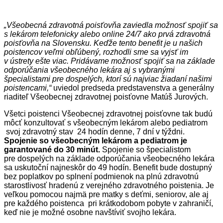
„Všeobecná zdravotná poisťovňa zaviedla možnosť spojiť sa
s lekárom telefonicky alebo online 24/7 ako prvá zdravotná
poisťovňa na Slovensku. Keďže tento benefit je u našich
poistencov veľmi obľúbený, rozhodli sme sa vyjsť im
v ústrety ešte viac. Pridávame možnosť spojiť sa na základe
odporúčania všeobecného lekára aj s vybranými
špecialistami pre dospelých, ktorí sú najviac žiadaní našimi
poistencami,“
uviedol predseda predstavenstva a generálny
riaditeľ Všeobecnej zdravotnej poisťovne Matúš Jurových.
Všetci poistenci Všeobecnej zdravotnej poisťovne tak budú
môcť konzultovať s všeobecným lekárom alebo pediatrom
svoj zdravotný stav 24 hodín denne, 7 dní v týždni.
Spojenie so všeobecným lekárom a pediatrom je
garantované do 30 minút.
Spojenie so špecialistom
pre dospelých na základe odporúčania všeobecného lekára
sa uskutoční najneskôr do 49 hodín. Benefit bude dostupný
bez poplatkov po splnení podmienok na plnú zdravotnú
starostlivosť hradenú z verejného zdravotného poistenia. Je
veľkou pomocou najmä pre matky s deťmi, seniorov, ale aj
pre každého poistenca pri krátkodobom pobyte v zahraničí,
keď nie je možné osobne navštíviť svojho lekára.