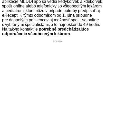
aplikácie MEDDI app sa vedia kedykoľvek a kdekoľvek
spojiť online alebo telefonicky so všeobecným lekárom
a pediatrom, ktorí môžu v prípade potreby predpísať aj
eRecept. K týmto odborníkom od 1. júna pribudne
pre dospelých poistencov aj možnosť spojiť sa online
s vybranými špecialistami, a to najneskôr do 49 hodín.
Na takýto kontakt je
potrebné predchádzajúce
odporučenie všeobecným lekárom.
REKLAMA