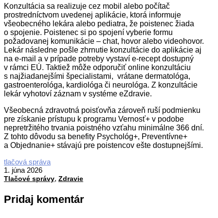
Konzultácia sa realizuje cez mobil alebo počítač
prostredníctvom uvedenej aplikácie, ktorá informuje
všeobecného lekára alebo pediatra, že poistenec žiada
o spojenie. Poistenec si po spojení vyberie formu
požadovanej komunikácie – chat, hovor alebo videohovor.
Lekár následne pošle zhrnutie konzultácie do aplikácie aj
na e-mail a v prípade potreby vystaví e-recept dostupný
v rámci EÚ. Taktiež môže odporučiť online konzultáciu
s najžiadanejšími špecialistami, vrátane dermatológa,
gastroenterológa, kardiológa či neurológa. Z konzultácie
lekár vyhotoví záznam v systéme eZdravie.
Všeobecná zdravotná poisťovňa zároveň ruší podmienku
pre získanie prístupu k programu Vernosť+ v podobe
nepretržitého trvania poistného vzťahu minimálne 366 dní.
Z tohto dôvodu sa benefity Psychológ+, Preventívne+
a Objednanie+ stávajú pre poistencov ešte dostupnejšími.
2026-
tlačová správa
06-
1. júna 2026
,
01
Tlačové správy
Zdravie
Pridaj komentár