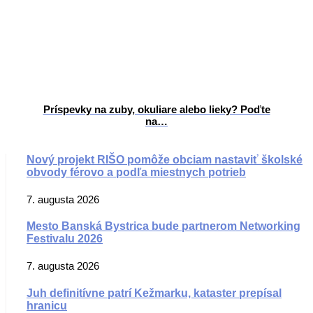
Príspevky na zuby, okuliare alebo lieky? Poďte
na…
Nový projekt RIŠO pomôže obciam nastaviť školské
obvody férovo a podľa miestnych potrieb
7. augusta 2026
Mesto Banská Bystrica bude partnerom Networking
Festivalu 2026
7. augusta 2026
Juh definitívne patrí Kežmarku, kataster prepísal
hranicu