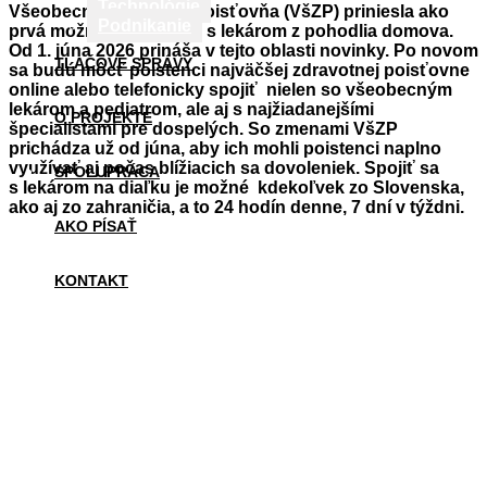
Technológie
Všeobecná zdravotná poisťovňa (VšZP) priniesla ako
Podnikanie
prvá možnosť spojiť sa s lekárom z pohodlia domova.
Od 1. júna 2026 prináša v tejto oblasti novinky. Po novom
TLAČOVÉ SPRÁVY
sa budú môcť poistenci najväčšej zdravotnej poisťovne
online alebo telefonicky spojiť nielen so všeobecným
lekárom a pediatrom, ale aj s najžiadanejšími
O PROJEKTE
špecialistami pre dospelých. So zmenami VšZP
prichádza už od júna, aby ich mohli poistenci naplno
využívať aj počas blížiacich sa dovoleniek. Spojiť sa
SPOLUPRÁCA
s lekárom na diaľku je možné kdekoľvek zo Slovenska,
ako aj zo zahraničia, a to 24 hodín denne, 7 dní v týždni.
AKO PÍSAŤ
KONTAKT