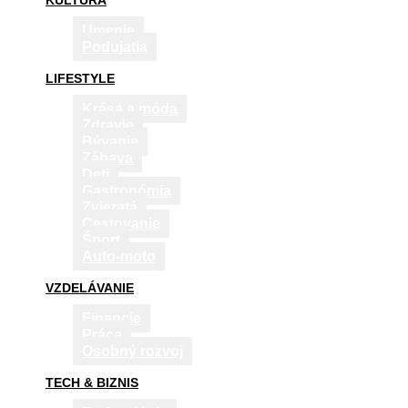
KULTÚRA
Umenie
Podujatia
LIFESTYLE
Krása a móda
Zdravie
Bývanie
Zábava
Deti
Gastronómia
Zvieratá
Cestovanie
Šport
Auto-moto
VZDELÁVANIE
Financie
Práca
Osobný rozvoj
TECH & BIZNIS