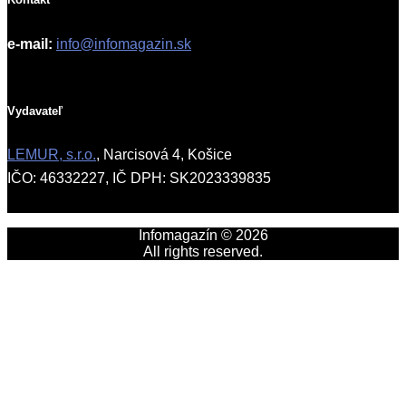
e-mail:
info@infomagazin.sk
Vydavateľ
LEMUR, s.r.o.
, Narcisová 4, Košice
IČO: 46332227, IČ DPH: SK2023339835
Infomagazín © 2026
All rights reserved.