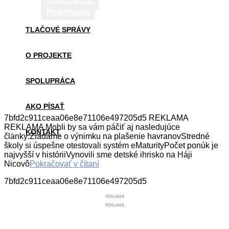
Technológie
Podnikanie
TLAČOVÉ SPRÁVY
O PROJEKTE
SPOLUPRÁCA
AKO PÍSAŤ
7bfd2c911ceaa06e8e71106e497205d5 REKLAMA
REKLAMA Mohli by sa vám páčiť aj nasledujúce
KONTAKT
články:Žiadame o výnimku na plašenie havranovStredné
školy si úspešne otestovali systém eMaturityPočet ponúk je
najvyšší v históriiVynovili sme detské ihrisko na Háji
Nicovô
Pokračovať v čítaní
7bfd2c911ceaa06e8e71106e497205d5
REKLAMA
REKLAMA