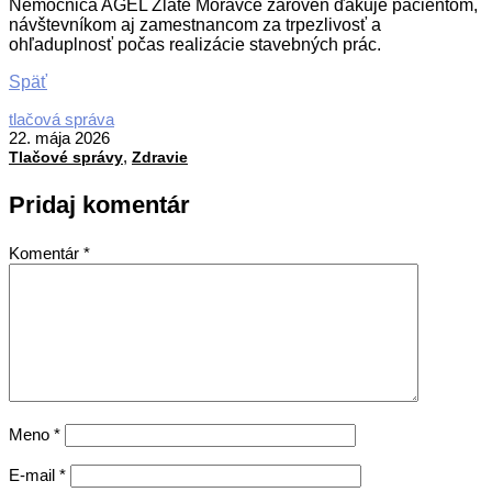
Nemocnica AGEL Zlaté Moravce zároveň ďakuje pacientom,
návštevníkom aj zamestnancom za trpezlivosť a
ohľaduplnosť počas realizácie stavebných prác.
Späť
2026-
tlačová správa
05-
22. mája 2026
,
22
Tlačové správy
Zdravie
Pridaj komentár
Komentár
*
Meno
*
E-mail
*