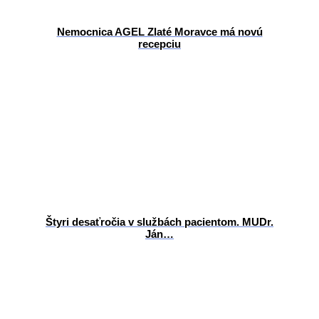
Nemocnica AGEL Zlaté Moravce má novú
recepciu
Štyri desaťročia v službách pacientom. MUDr.
Ján…