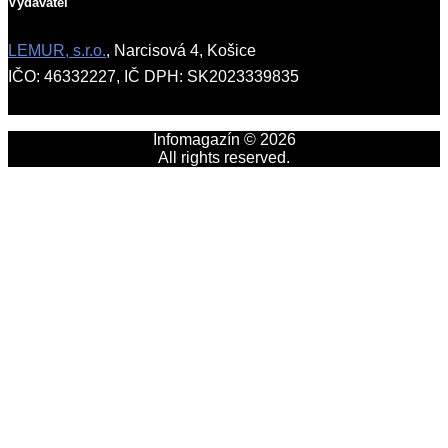
Vydavateľ
LEMUR, s.r.o.
, Narcisová 4, Košice
IČO: 46332227, IČ DPH: SK2023339835
Infomagazín © 2026
All rights reserved.