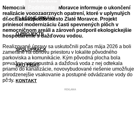
Technológie
Podnikanie
Nemocnica AGEL Zlaté Moravce informuje o ukončení
realizácie vodozádržných opatrení, ktoré v uplynulých
TLAČOVÉ SPRÁVY
dňoch zabezpečilo mesto Zlaté Moravce. Projekt
priniesol modernizáciu časti spevnených plôch v
nemocničnom areáli a zároveň podporil ekologickejšie
O PROJEKTE
hospodárenie s dažďovou vodou.
Realizované úpravy sa uskutočnili počas mája 2026 a boli
SPOLUPRÁCA
zamerané na obnovu priestoru v lokalite pôvodného
parkoviska a komunikácie. Kým pôvodná plocha bola
prevažne nepriepustná a dažďová voda z nej odtekala
AKO PÍSAŤ
priamo do kanalizácie, novovybudované riešenie umožňuje
prirodzenejšie vsakovanie a postupné odvádzanie vody do
pôdy.
KONTAKT
REKLAMA