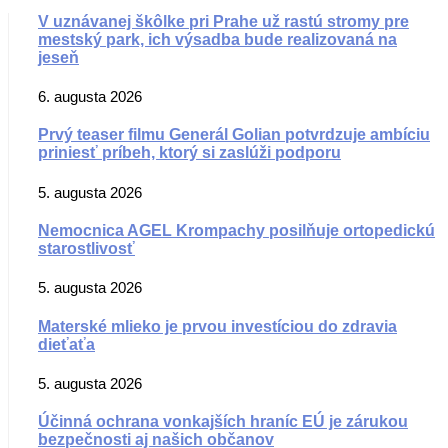
V uznávanej škôlke pri Prahe už rastú stromy pre
mestský park, ich výsadba bude realizovaná na
jeseň
6. augusta 2026
Prvý teaser filmu Generál Golian potvrdzuje ambíciu
priniesť príbeh, ktorý si zaslúži podporu
5. augusta 2026
Nemocnica AGEL Krompachy posilňuje ortopedickú
starostlivosť
5. augusta 2026
Materské mlieko je prvou investíciou do zdravia
dieťaťa
5. augusta 2026
Účinná ochrana vonkajších hraníc EÚ je zárukou
bezpečnosti aj našich občanov