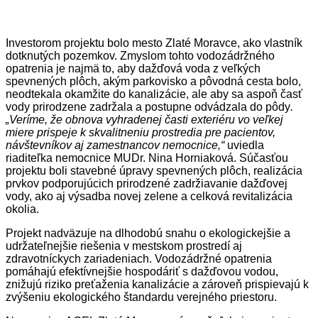
Investorom projektu bolo mesto Zlaté Moravce, ako vlastník
dotknutých pozemkov. Zmyslom tohto vodozádržného
opatrenia je najmä to, aby dažďová voda z veľkých
spevnených plôch, akým parkovisko a pôvodná cesta bolo,
neodtekala okamžite do kanalizácie, ale aby sa aspoň časť
vody prirodzene zadržala a postupne odvádzala do pôdy
.
„Veríme, že obnova vyhradenej časti exteriéru vo veľkej
miere prispeje k skvalitneniu prostredia pre pacientov,
návštevníkov aj zamestnancov nemocnice,“
uviedla
riaditeľka nemocnice MUDr. Nina Horniaková. Súčasťou
projektu boli stavebné úpravy spevnených plôch, realizácia
prvkov podporujúcich prirodzené zadržiavanie dažďovej
vody, ako aj výsadba novej zelene a celková revitalizácia
okolia.
Projekt nadväzuje na dlhodobú snahu o ekologickejšie a
udržateľnejšie riešenia v mestskom prostredí aj
zdravotníckych zariadeniach. Vodozádržné opatrenia
pomáhajú efektívnejšie hospodáriť s dažďovou vodou,
znižujú riziko preťaženia kanalizácie a zároveň prispievajú k
zvýšeniu ekologického štandardu verejného priestoru.