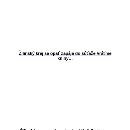
Žilinský kraj sa opäť zapája do súťaže Vráťme
knihy…