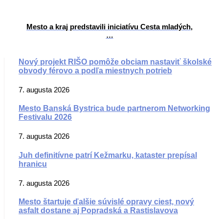
Mesto a kraj predstavili iniciatívu Cesta mladých,
…
Nový projekt RIŠO pomôže obciam nastaviť školské
obvody férovo a podľa miestnych potrieb
7. augusta 2026
Mesto Banská Bystrica bude partnerom Networking
Festivalu 2026
7. augusta 2026
Juh definitívne patrí Kežmarku, kataster prepísal
hranicu
7. augusta 2026
Mesto štartuje ďalšie súvislé opravy ciest, nový
asfalt dostane aj Popradská a Rastislavova