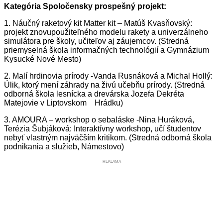
Kategória Spoločensky prospešný projekt:
1.
Náučný raketový kit Matter kit – Matúš Kvasňovský:
projekt znovupoužiteľného modelu rakety a univerzálneho
simulátora pre školy, učiteľov aj záujemcov. (Stredná
priemyselná škola informačných technológií a Gymnázium
Kysucké Nové Mesto)
2.
Malí hrdinovia prírody -Vanda Rusnáková a Michal Hollý:
Úlik, ktorý mení záhrady na živú učebňu prírody. (Stredná
odborná škola lesnícka a drevárska Jozefa Dekréta
Matejovie v Liptovskom Hrádku)
3.
AMOURA – workshop o sebaláske -Nina Huráková,
Terézia Šubjáková: Interaktívny workshop, učí študentov
nebyť vlastným najväčším kritikom. (Stredná odborná škola
podnikania a služieb, Námestovo)
REKLAMA