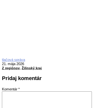
2026-
tlačová správa
05-
21. mája 2026
,
21
Z regiónov
Žilinský kraj
Pridaj komentár
Komentár
*