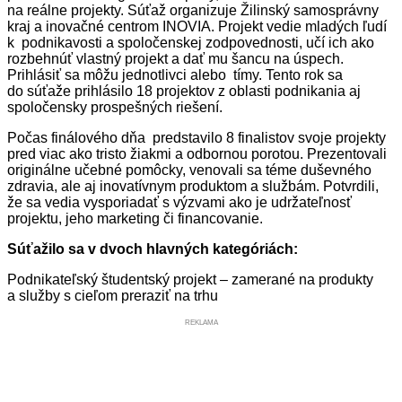
na reálne projekty. Súťaž organizuje Žilinský samosprávny
kraj a inovačné centrom INOVIA. Projekt vedie mladých ľudí
k podnikavosti a spoločenskej zodpovednosti, učí ich ako
rozbehnúť vlastný projekt a dať mu šancu na úspech.
Prihlásiť sa môžu jednotlivci alebo tímy. Tento rok sa
do súťaže prihlásilo 18 projektov z oblasti podnikania aj
spoločensky prospešných riešení.
Počas finálového dňa predstavilo 8 finalistov svoje projekty
pred viac ako tristo žiakmi a odbornou porotou. Prezentovali
originálne učebné pomôcky, venovali sa téme duševného
zdravia, ale aj inovatívnym produktom a službám. Potvrdili,
že sa vedia vysporiadať s výzvami ako je udržateľnosť
projektu, jeho marketing či financovanie.
Súťažilo sa v dvoch hlavných kategóriách:
Podnikateľský študentský projekt – zamerané na produkty
a služby s cieľom preraziť na trhu
REKLAMA