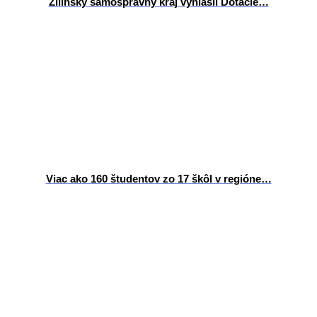
Žilinský samosprávny kraj vyhlásil Dotácie…
Viac ako 160 študentov zo 17 škôl v regióne…