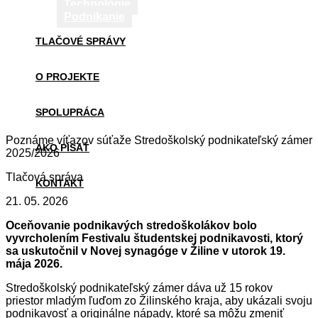
Technológie
Podnikanie
TLAČOVÉ SPRÁVY
O PROJEKTE
SPOLUPRÁCA
Poznáme víťazov súťaže Stredoškolský podnikateľský zámer
AKO PÍSAŤ
2025/2026
Tlačová správa
KONTAKT
21. 05. 2026
Oceňovanie podnikavých stredoškolákov bolo
vyvrcholením Festivalu študentskej podnikavosti, ktorý
sa uskutočnil v Novej synagóge v Žiline v utorok 19.
mája 2026.
Stredoškolský podnikateľský zámer dáva už 15 rokov
priestor mladým ľuďom zo Žilinského kraja, aby ukázali svoju
podnikavosť a originálne nápady, ktoré sa môžu zmeniť