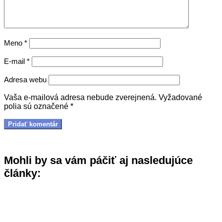
Meno
*
E-mail
*
Adresa webu
Vaša e-mailová adresa nebude zverejnená.
Vyžadované
polia sú označené
*
Mohli by sa vám páčiť aj nasledujúce
články: