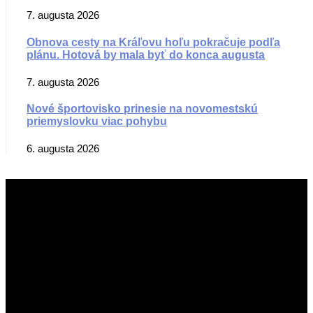
7. augusta 2026
Obnova cesty na Kráľovu hoľu pokračuje podľa
plánu. Hotová by mala byť do konca augusta
7. augusta 2026
Nové športovisko prinesie na novomestskú
priemyslovku viac pohybu
6. augusta 2026