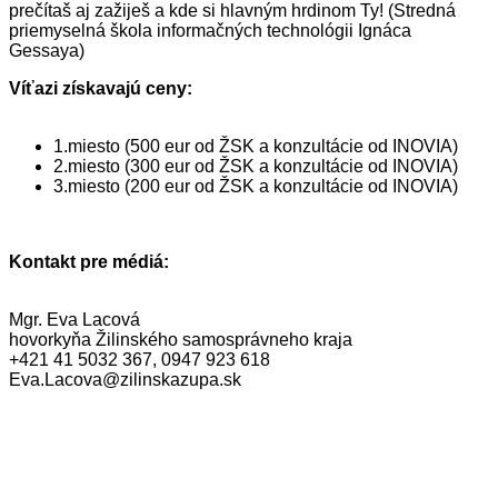
prečítaš aj zažiješ a kde si hlavným hrdinom Ty! (Stredná
priemyselná škola informačných technológii Ignáca
Gessaya)
Víťazi získavajú ceny:
1.miesto (500 eur od ŽSK a konzultácie od INOVIA)
2.miesto (300 eur od ŽSK a konzultácie od INOVIA)
3.miesto (200 eur od ŽSK a konzultácie od INOVIA)
Kontakt pre médiá:
Mgr. Eva Lacová
hovorkyňa Žilinského samosprávneho kraja
+421 41 5032 367, 0947 923 618
Eva.Lacova@zilinskazupa.sk