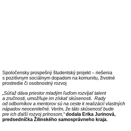
Spoločensky prospešný študentský projekt – riešenia
s pozitívnym sociálnym dopadom na komunitu, životné
prostredie či osobnostný rozvoj
„Súťaž dáva priestor mladým ľuďom rozvíjať talent
a zručnosti, umožňuje im získať skúsenosti. Rady
od odborníkov a mentorov sú na ceste k realizácií vlastných
nápadov neoceniteľné. Verím, že táto skúsenosť bude
pre ich ďalší rozvoj prínosom,“
dodala Erika Jurinová,
predsedníčka Žilinského samosprávneho kraja.