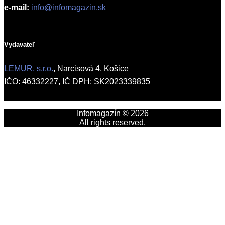
e-mail:
info@infomagazin.sk
Vydavateľ
LEMUR, s.r.o.
, Narcisová 4, Košice
IČO: 46332227, IČ DPH: SK2023339835
Infomagazín © 2026
All rights reserved.