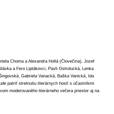
aniela Choma a Alexandra Hollá (Človečina), Jozef
ávka a Fero Liptákovci, Pavli Ostrolucká, Lenka
Šingovská, Gabriela Vanacká, Baška Vanická, Ida
e patriť stretnutiu literárnych hostí s účastníkmi
ctvom moderovaného literárneho večera priestor aj na