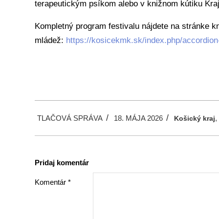
terapeutickým psíkom alebo v knižnom kútiku Kraji
Kompletný program festivalu nájdete na stránke kn
mládež:
https://kosicekmk.sk/index.php/accordion
2026-
TLAČOVÁ SPRÁVA
18. MÁJA 2026
,
05-
Košický kraj
18
Pridaj komentár
Komentár
*