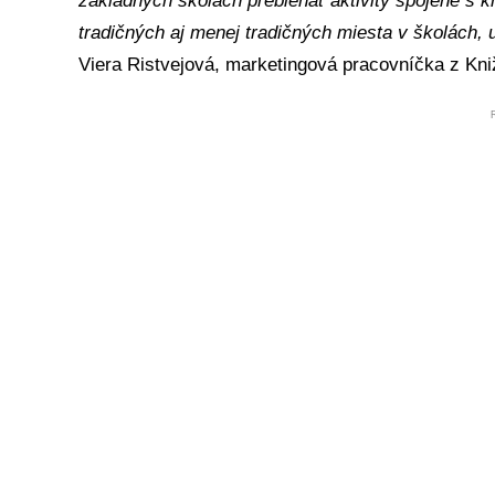
základných školách prebiehať aktivity spojené s kn
tradičných aj menej tradičných miesta v školách, 
Viera Ristvejová, marketingová pracovníčka z Kn