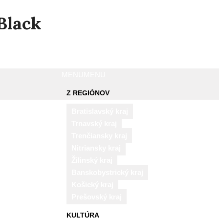
MENU
MENU
Z REGIÓNOV
Bratislavský kraj
Trnavský kraj
Trenčiansky kraj
Nitriansky kraj
Žilinský kraj
Banskobystrický kraj
Košický kraj
Prešovský kraj
KULTÚRA