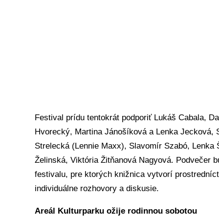
Festival prídu tentokrát podporiť Lukáš Cabala, D
Hvorecký, Martina Jánošíková a Lenka Jecková, Sl
Strelecká (Lennie Maxx), Slavomír Szabó, Lenka 
Želinská, Viktória Žitňanová Nagyová. Podvečer bud
festivalu, pre ktorých knižnica vytvorí prostrední
individuálne rozhovory a diskusie.
Areál Kulturparku ožije rodinnou sobotou