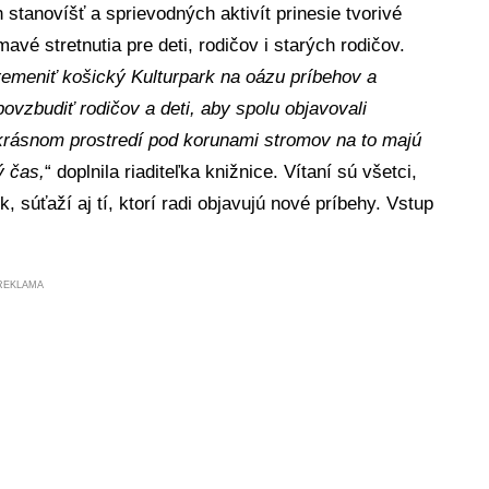
tanovíšť a sprievodných aktivít prinesie tvorivé
mavé stretnutia pre deti, rodičov i starých rodičov.
remeniť košický Kulturpark na oázu príbehov a
povzbudiť rodičov a deti, aby spolu objavovali
krásnom prostredí pod korunami stromov na to majú
ý čas,
“ doplnila riaditeľka knižnice. Vítaní sú všetci,
k, súťaží aj tí, ktorí radi objavujú nové príbehy. Vstup
REKLAMA