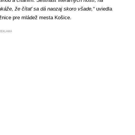
ihou a čítaním. Šestnásť literárnych hostí, na
ukáže, že čítať sa dá naozaj skoro všade,“
uviedla
ižnice pre mládež mesta Košice.
REKLAMA