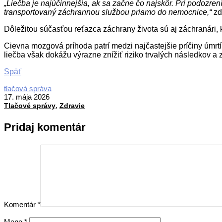
„Liečba je najúčinnejšia, ak sa začne čo najskôr. Pri podozre
transportovaný záchrannou službou priamo do nemocnice,“
zd
Dôležitou súčasťou reťazca záchrany života sú aj záchranári,
Cievna mozgová príhoda patrí medzi najčastejšie príčiny úmrtí
liečba však dokážu výrazne znížiť riziko trvalých následkov a z
Späť
2026-
tlačová správa
05-
17. mája 2026
,
17
Tlačové správy
Zdravie
Pridaj komentár
Komentár
*
Meno
*