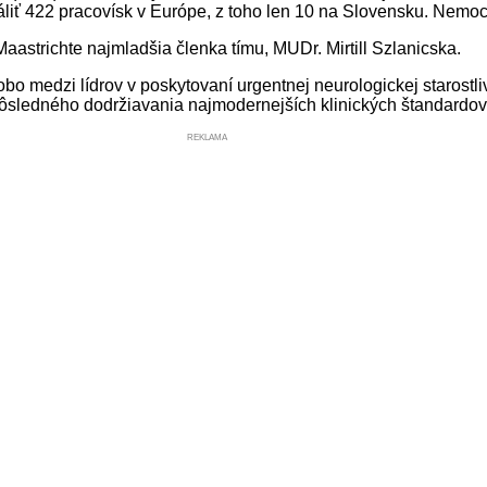
iť 422 pracovísk v Európe, z toho len 10 na Slovensku. Nemo
trichte najmladšia členka tímu, MUDr. Mirtill Szlanicska.
o medzi lídrov v poskytovaní urgentnej neurologickej starost
dôsledného dodržiavania najmodernejších klinických štandardov 
REKLAMA