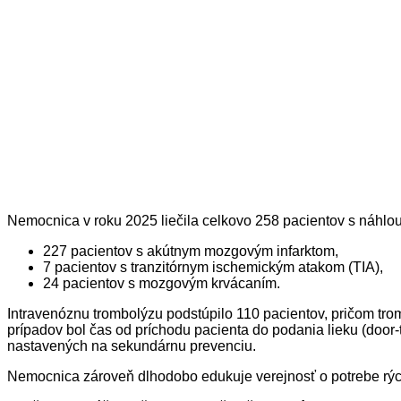
Nemocnica v roku 2025 liečila celkovo 258 pacientov s náhlo
227 pacientov s akútnym mozgovým infarktom,
7 pacientov s tranzitórnym ischemickým atakom (TIA),
24 pacientov s mozgovým krvácaním.
Intravenóznu trombolýzu podstúpilo 110 pacientov, pričom tr
prípadov bol čas od príchodu pacienta do podania lieku (door-
nastavených na sekundárnu prevenciu.
Nemocnica zároveň dlhodobo edukuje verejnosť o potrebe rých