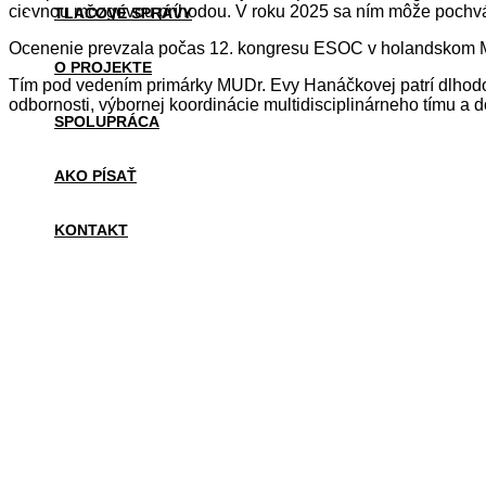
cievnou mozgovou príhodou. V roku 2025 sa ním môže pochvál
TLAČOVÉ SPRÁVY
Ocenenie prevzala počas 12. kongresu ESOC v holandskom Maas
O PROJEKTE
Tím pod vedením primárky MUDr. Evy Hanáčkovej patrí dlhodob
odbornosti, výbornej koordinácie multidisciplinárneho tímu a 
SPOLUPRÁCA
AKO PÍSAŤ
KONTAKT