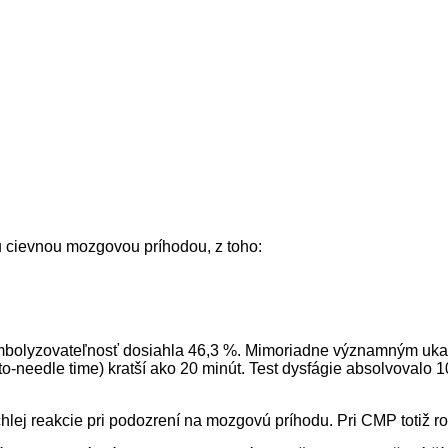
u cievnou mozgovou príhodou, z toho:
ombolyzovateľnosť dosiahla 46,3 %. Mimoriadne významným ukazo
to-needle time) kratší ako 20 minút. Test dysfágie absolvovalo
lej reakcie pri podozrení na mozgovú príhodu. Pri CMP totiž r