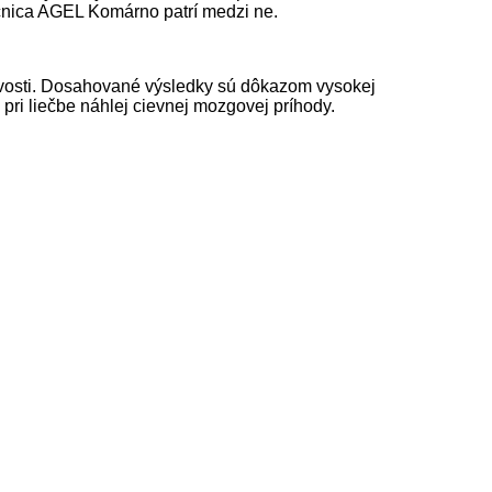
cnica AGEL Komárno patrí medzi ne.
livosti. Dosahované výsledky sú dôkazom vysokej
pri liečbe náhlej cievnej mozgovej príhody.