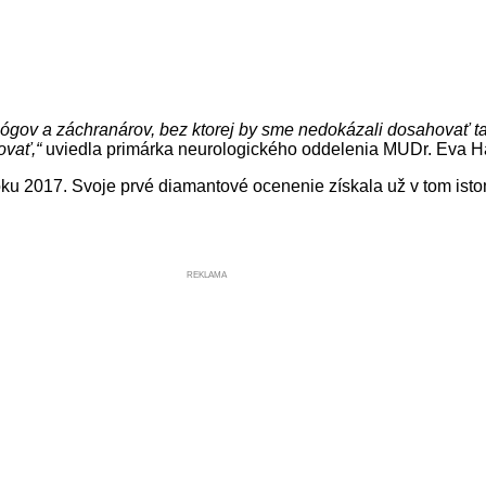
gov a záchranárov, bez ktorej by sme nedokázali dosahovať také
ovať,“
uviedla primárka neurologického oddelenia MUDr. Eva 
ku 2017. Svoje prvé diamantové ocenenie získala už v tom isto
REKLAMA