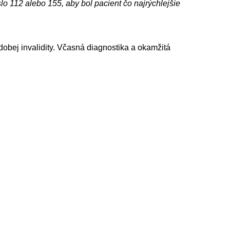
lo 112 alebo 155, aby bol pacient čo najrýchlejšie
dobej invalidity. Včasná diagnostika a okamžitá