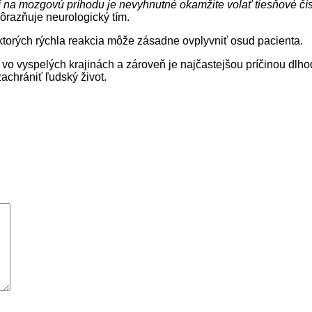
ní na mozgovú príhodu je nevyhnutné okamžite volať tiesňové čís
ôrazňuje neurologický tím.
 ktorých rýchla reakcia môže zásadne ovplyvniť osud pacienta.
 vo vyspelých krajinách a zároveň je najčastejšou príčinou dlho
achrániť ľudský život.