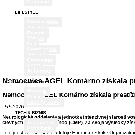
Podujatia
LIFESTYLE
Krása a móda
Zdravie
Bývanie
Zábava
Deti
Gastronómia
Zvieratá
Cestovanie
Šport
Auto-moto
Nemocnica AGEL Komárno získala pr
VZDELÁVANIE
Financie
Nemocnica AGEL Komárno získala prestíž
Práca
Osobný rozvoj
15.5.2026
TECH & BIZNIS
Neurologické oddelenie a jednotka intenzívnej starostli
cievnych mozgových príhod (CMP). Za svoje výsledky získ
Technológie
Podnikanie
Toto prestížne ocenenie udeľuje European Stroke Organization