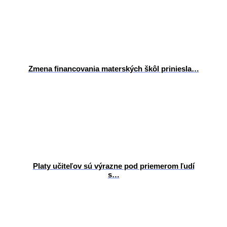
Zmena financovania materských škôl priniesla…
Platy učiteľov sú výrazne pod priemerom ľudí
s…