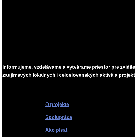
2026-
05-
14
Informujeme, vzdelávame a vytvárame priestor pre zvidite
zaujímavých lokálnych i celoslovenských aktivít a projekto
Infomagazín
O projekte
Spolupráca
Ako písať