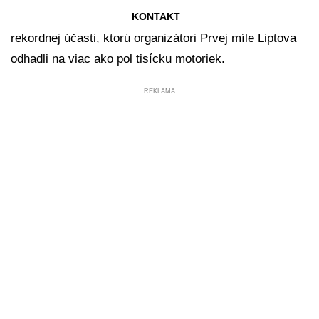
v Liptove. Región sa opäť spojil, čo vyústilo do
KONTAKT
rekordnej účasti, ktorú organizátori Prvej míle Liptova
odhadli na viac ako pol tisícku motoriek.
REKLAMA