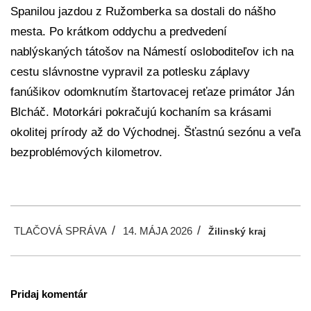
Spanilou jazdou z Ružomberka sa dostali do nášho
mesta. Po krátkom oddychu a predvedení
nablýskaných tátošov na Námestí osloboditeľov ich na
cestu slávnostne vypravil za potlesku záplavy
fanúšikov odomknutím štartovacej reťaze primátor Ján
Blcháč. Motorkári pokračujú kochaním sa krásami
okolitej prírody až do Východnej. Šťastnú sezónu a veľa
bezproblémových kilometrov.
2026-
TLAČOVÁ SPRÁVA
14. MÁJA 2026
05-
Žilinský kraj
14
Pridaj komentár