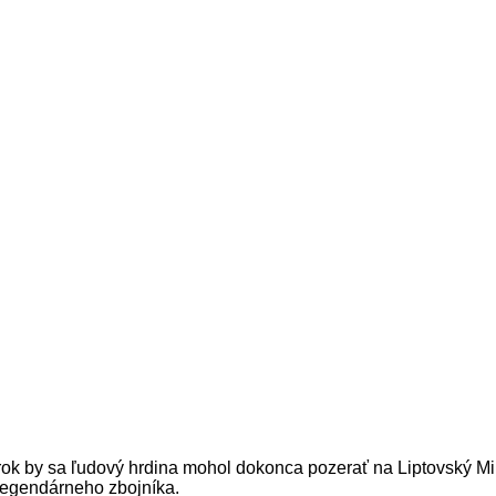
ok by sa ľudový hrdina mohol dokonca pozerať na Liptovský Mikul
 legendárneho zbojníka.