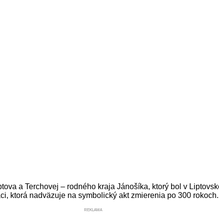
tova a Terchovej – rodného kraja Jánošíka, ktorý bol v Liptov
i, ktorá nadväzuje na symbolický akt zmierenia po 300 rokoch
REKLAMA