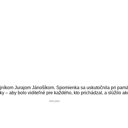
jníkom Jurajom Jánošíkom. Spomienka sa uskutočnila pri pamät
y – aby bolo viditeľné pre každého, kto prichádzal, a slúžilo ak
REKLAMA