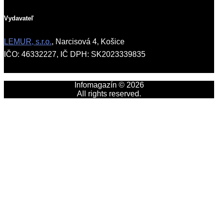
Vydavateľ
LEMUR, s.r.o.
, Narcisová 4, Košice
IČO: 46332227, IČ DPH: SK2023339835
Infomagazín © 2026
All rights reserved.