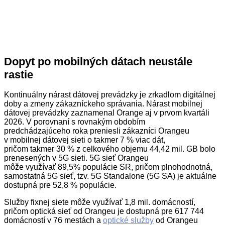
Dopyt po mobilných dátach neustále
rastie
Kontinuálny nárast dátovej prevádzky je zrkadlom digitálnej
doby a zmeny zákazníckeho správania. Nárast mobilnej
dátovej prevádzky zaznamenal Orange aj v prvom kvartáli
2026. V porovnaní s rovnakým obdobím
predchádzajúceho roka preniesli zákazníci Orangeu
v mobilnej dátovej sieti o takmer 7 % viac dát,
pričom takmer 30 % z celkového objemu 44,42 mil. GB bolo
prenesených v 5G sieti. 5G sieť Orangeu
môže využívať 89,5% populácie SR, pričom plnohodnotná,
samostatná 5G sieť, tzv. 5G Standalone (5G SA) je aktuálne
dostupná pre 52,8 % populácie.
Služby fixnej siete môže využívať 1,8 mil. domácností,
pričom optická sieť od Orangeu je dostupná pre 617 744
domácností v 76 mestách a
optické služby
od Orangeu