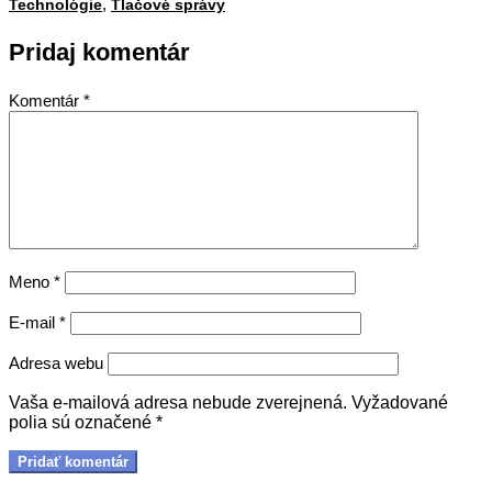
,
28
Technológie
Tlačové správy
Pridaj komentár
Komentár
*
Meno
*
E-mail
*
Adresa webu
Vaša e-mailová adresa nebude zverejnená.
Vyžadované
polia sú označené
*