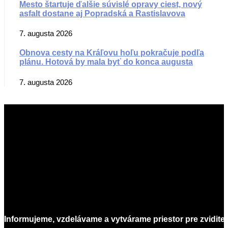
Mesto štartuje ďalšie súvislé opravy ciest, nový
asfalt dostane aj Popradská a Rastislavova
7. augusta 2026
Obnova cesty na Kráľovu hoľu pokračuje podľa
plánu. Hotová by mala byť do konca augusta
7. augusta 2026
Informujeme, vzdelávame a vytvárame priestor pre zvidite