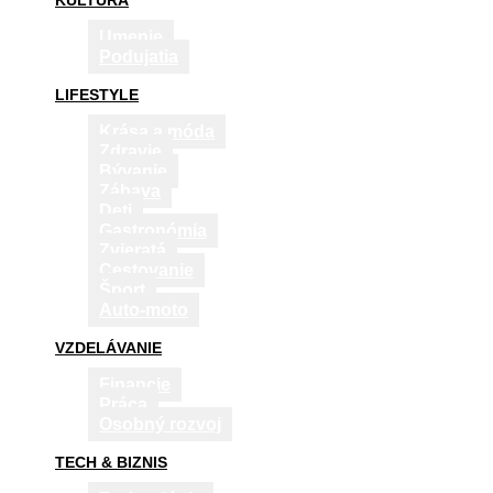
KULTÚRA
Umenie
Podujatia
LIFESTYLE
Krása a móda
Zdravie
Bývanie
Zábava
Deti
Gastronómia
Zvieratá
Cestovanie
Šport
Auto-moto
VZDELÁVANIE
Financie
Práca
Osobný rozvoj
TECH & BIZNIS