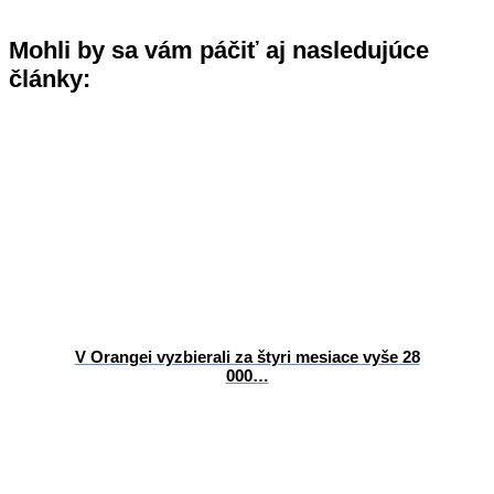
Mohli by sa vám páčiť aj nasledujúce
články:
V Orangei vyzbierali za štyri mesiace vyše 28
000…