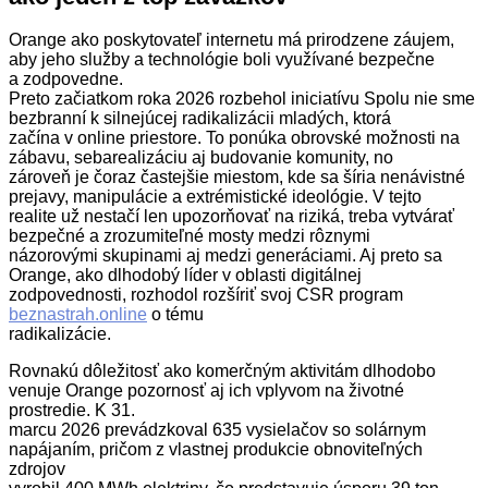
Orange ako poskytovateľ internetu má prirodzene záujem,
aby jeho služby a technológie boli využívané bezpečne
a zodpovedne.
Preto začiatkom roka 2026 rozbehol iniciatívu Spolu nie sme
bezbranní k silnejúcej radikalizácii mladých, ktorá
začína v online priestore. To ponúka obrovské možnosti na
zábavu, sebarealizáciu aj budovanie komunity, no
zároveň je čoraz častejšie miestom, kde sa šíria nenávistné
prejavy, manipulácie a extrémistické ideológie. V tejto
realite už nestačí len upozorňovať na riziká, treba vytvárať
bezpečné a zrozumiteľné mosty medzi rôznymi
názorovými skupinami aj medzi generáciami. Aj preto sa
Orange, ako dlhodobý líder v oblasti digitálnej
zodpovednosti, rozhodol rozšíriť svoj CSR program
beznastrah.online
o tému
radikalizácie.
Rovnakú dôležitosť ako komerčným aktivitám dlhodobo
venuje Orange pozornosť aj ich vplyvom na životné
prostredie. K 31.
marcu 2026 prevádzkoval 635 vysielačov so solárnym
napájaním, pričom z vlastnej produkcie obnoviteľných
zdrojov