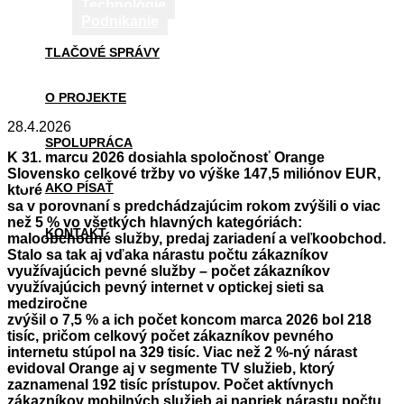
Technológie
Podnikanie
TLAČOVÉ SPRÁVY
O PROJEKTE
28.4.2026
SPOLUPRÁCA
K 31. marcu 2026 dosiahla spoločnosť Orange
Slovensko celkové tržby vo výške 147,5 miliónov EUR,
AKO PÍSAŤ
ktoré
sa v porovnaní s predchádzajúcim rokom zvýšili o viac
než 5 % vo všetkých hlavných kategóriách:
KONTAKT
maloobchodné služby, predaj zariadení a veľkoobchod.
Stalo sa tak aj vďaka nárastu počtu zákazníkov
využívajúcich pevné služby – počet zákazníkov
využívajúcich pevný internet v optickej sieti sa
medziročne
zvýšil o 7,5 % a ich počet koncom marca 2026 bol 218
tisíc, pričom celkový počet zákazníkov pevného
internetu stúpol na 329 tisíc. Viac než 2 %-ný nárast
evidoval Orange aj v segmente TV služieb, ktorý
zaznamenal 192 tisíc prístupov. Počet aktívnych
zákazníkov mobilných služieb aj napriek nárastu počtu