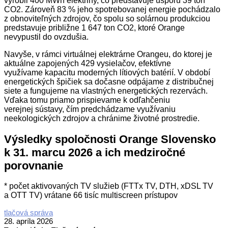
vyrobil 400 MWh elektriny, čo predstavuje úsporu 39 ton
CO2. Zároveň 83 % jeho spotrebovanej energie pochádzalo
z obnoviteľných zdrojov, čo spolu so solárnou produkciou
predstavuje približne 1 647 ton CO2, ktoré Orange
nevypustil do ovzdušia.
Navyše, v rámci virtuálnej elektrárne Orangeu, do ktorej je
aktuálne zapojených 429 vysielačov, efektívne
využívame kapacitu moderných lítiových batérií. V období
energetických špičiek sa dočasne odpájame z distribučnej
siete a fungujeme na vlastných energetických rezervách.
Vďaka tomu priamo prispievame k odľahčeniu
verejnej sústavy, čím predchádzame využívaniu
neekologických zdrojov a chránime životné prostredie.
Výsledky spoločnosti Orange Slovensko
k 31. marcu 2026 a ich medziročné
porovnanie
* počet aktivovaných TV služieb (FTTx TV, DTH, xDSL TV
a OTT TV) vrátane 66 tisíc multiscreen prístupov
2026-
tlačová správa
04-
28. apríla 2026