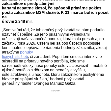
zákazníkov s predplatenými
kartami nepatrne klesol, čo spôsobil primárne pokles
počtu zákazníkov M2M služieb. K 31. marcu bol ich počet
na
úrovni 2,348 mil.
„Som veľmi rád, že tohtoročný prvý kvartál sa nám podarilo
uzavrieť úspešne. Za jeho priaznivými výsledkami
určite stojí naša vianočná ponuka, ktorá mala presah aj do
začiatku roka 2026. Okrem nej sa pod úspech podpisuje
kontinuálne zlepšovanie riadenia hodnoty zákazníka, ako aj
atraktívne
ponuky
fixných služieb
, či zariadení. Popri tom sme sa intenzívne
sústredili na prípravu nového portfólia, kde sme
sa rozhodli všetky naše ponuky ešte viac osviežiť – mobilné
aj fixné portfólio s dôrazom na benefity a vyššiu,
ešte atraktívnejšiu hodnotu, ktorú zákazníkom poskytneme
hlavne pri spájaní služieb,“ hodnotí prvý kvartál
generálny riaditeľ Orangeu Mariusz Gatza.
REKLAMA