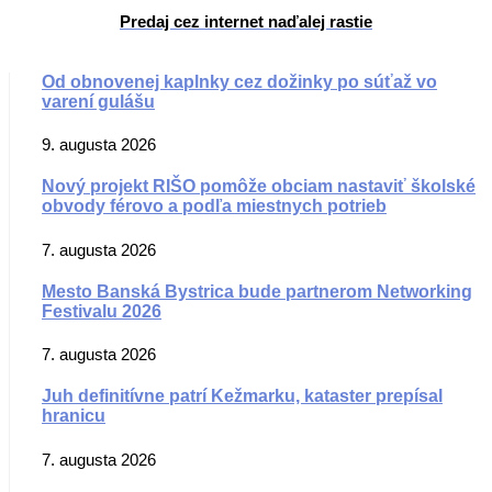
Predaj cez internet naďalej rastie
Od obnovenej kaplnky cez dožinky po súťaž vo
varení gulášu
9. augusta 2026
Nový projekt RIŠO pomôže obciam nastaviť školské
obvody férovo a podľa miestnych potrieb
7. augusta 2026
Mesto Banská Bystrica bude partnerom Networking
Festivalu 2026
7. augusta 2026
Juh definitívne patrí Kežmarku, kataster prepísal
hranicu
7. augusta 2026