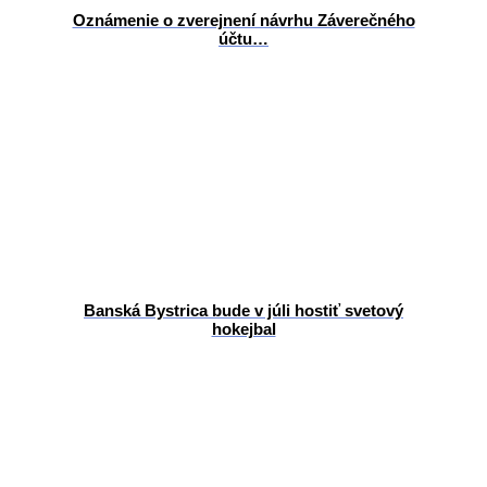
Oznámenie o zverejnení návrhu Záverečného
účtu…
Banská Bystrica bude v júli hostiť svetový
hokejbal