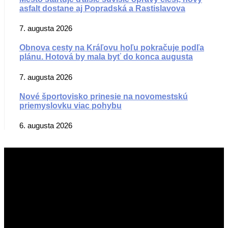
asfalt dostane aj Popradská a Rastislavova
7. augusta 2026
Obnova cesty na Kráľovu hoľu pokračuje podľa
plánu. Hotová by mala byť do konca augusta
7. augusta 2026
Nové športovisko prinesie na novomestskú
priemyslovku viac pohybu
6. augusta 2026