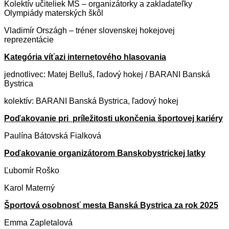
Kolektív učiteliek MŠ – organizátorky a zakladateľky
Olympiády materských škôl
Vladimír Országh – tréner slovenskej hokejovej
reprezentácie
Kategória víťazi internetového hlasovania
jednotlivec: Matej Belluš, ľadový hokej / BARANI Banská
Bystrica
kolektív: BARANI Banská Bystrica, ľadový hokej
Poďakovanie pri príležitosti ukončenia športovej kariéry
Paulína Bátovská Fialková
Poďakovanie organizátorom Banskobystrickej latky
Ľubomír Roško
Karol Materný
Športová osobnosť mesta Banská Bystrica za rok 2025
Emma Zapletalová