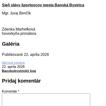
Sieň slávy športovcov mesta Banská Bystrica
Mgr. Juraj Benčík
Zdenka Marhefková
hovorkyňa primátora
Galéria
Publikované
22. apríla 2026
2026-
tlačová správa
04-
22. apríla 2026
22
Banskobystrický kraj
Pridaj komentár
Komentár
*