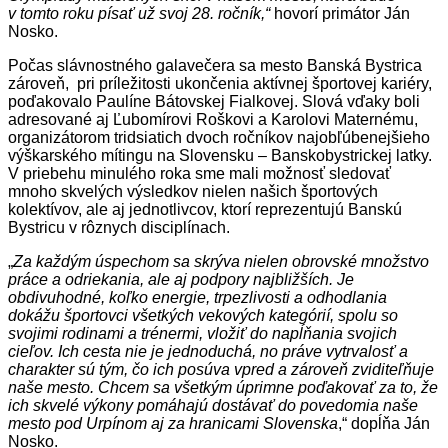
v tomto roku písať už svoj 28. ročník,“
hovorí primátor Ján
Nosko.
Počas slávnostného galavečera sa mesto Banská Bystrica
zároveň, pri príležitosti ukončenia aktívnej športovej kariéry,
poďakovalo Paulíne Bátovskej Fialkovej. Slová vďaky boli
adresované aj Ľubomírovi Roškovi a Karolovi Maternému,
organizátorom tridsiatich dvoch ročníkov najobľúbenejšieho
výškarského mítingu na Slovensku – Banskobystrickej latky.
V priebehu minulého roka sme mali možnosť sledovať
mnoho skvelých výsledkov nielen našich športových
kolektívov, ale aj jednotlivcov, ktorí reprezentujú Banskú
Bystricu v rôznych disciplínach.
„
Za každým úspechom sa skrýva nielen obrovské množstvo
práce a odriekania, ale aj podpory najbližších. Je
obdivuhodné, koľko energie, trpezlivosti a odhodlania
dokážu športovci všetkých vekových kategórií, spolu so
svojimi rodinami a trénermi, vložiť do napĺňania svojich
cieľov. Ich cesta nie je jednoduchá, no práve vytrvalosť a
charakter sú tým, čo ich posúva vpred a zároveň zviditeľňuje
naše mesto. Chcem sa všetkým úprimne poďakovať za to, že
ich skvelé výkony pomáhajú dostávať do povedomia naše
mesto pod Urpínom aj za hranicami Slovenska
,“ dopĺňa Ján
Nosko.