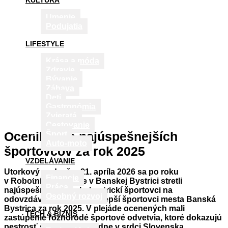
KULTÚRA
Umenie
Podujatia
LIFESTYLE
Krása a móda
Zdravie
Bývanie
Zábava
Deti
Gastronómia
Zvieratá
Cestovanie
Ocenili sme najúspešnejších
Šport
Auto-moto
športovcov za rok 2025
VZDELÁVANIE
Utorkový podvečer 21. apríla 2026 sa po roku
Financie
v Robotníckom dome v Banskej Bystrici stretli
Práca
najúspešnejší banskobystrickí športovci na
Osobný rozvoj
odovzdávaní ocenení Najlepší športovci mesta Banská
Bystrica za rok 2025. V plejáde ocenených mali
TECH & BIZNIS
zastúpenie rôznorodé športové odvetvia, ktoré dokazujú
pestrosť športovej základne v srdci Slovenska.