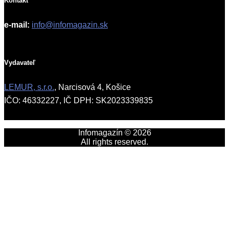
Kontakt
e-mail:
info@infomagazin.sk
Vydavateľ
LEMUR, s.r.o.
, Narcisová 4, Košice
IČO: 46332227, IČ DPH: SK2023339835
Infomagazín © 2026
All rights reserved.