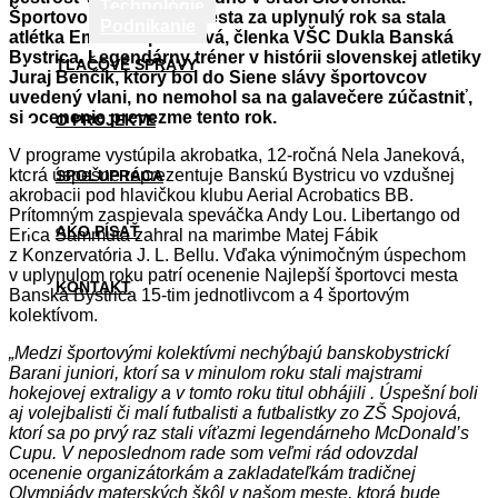
Technológie
Športovou osobnosť mesta za uplynulý rok sa stala
Podnikanie
atlétka Emma Zapletalová, členka VŠC Dukla Banská
Bystrica. Legendárny tréner v histórii slovenskej atletiky
TLAČOVÉ SPRÁVY
Juraj Benčík, ktorý bol do Siene slávy športovcov
uvedený vlani, no nemohol sa na galavečere zúčastniť,
si ocenenie prevezme tento rok.
O PROJEKTE
V programe vystúpila akrobatka, 12-ročná Nela Janeková,
ktorá úspešne reprezentuje Banskú Bystricu vo vzdušnej
SPOLUPRÁCA
akrobacii pod hlavičkou klubu Aerial Acrobatics BB.
Prítomným zaspievala speváčka Andy Lou. Libertango od
AKO PÍSAŤ
Erica Sammuta zahral na marimbe Matej Fábik
z Konzervatória J. L. Bellu. Vďaka výnimočným úspechom
v uplynulom roku patrí ocenenie Najlepší športovci mesta
KONTAKT
Banská Bystrica 15-tim jednotlivcom a 4 športovým
kolektívom.
„Medzi športovými kolektívmi nechýbajú banskobystrickí
Barani juniori, ktorí sa v minulom roku stali majstrami
hokejovej extraligy a v tomto roku titul obhájili . Úspešní boli
aj volejbalisti či malí futbalisti a futbalistky zo ZŠ Spojová,
ktorí sa po prvý raz stali víťazmi legendárneho McDonald’s
Cupu. V neposlednom rade som veľmi rád odovzdal
ocenenie organizátorkám a zakladateľkám tradičnej
Olympiády materských škôl v našom meste, ktorá bude