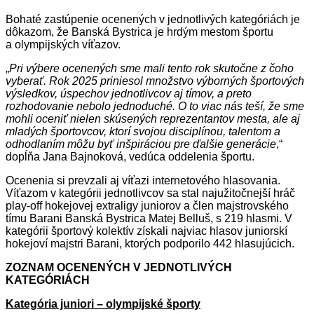
Bohaté zastúpenie ocenených v jednotlivých kategóriách je
dôkazom, že Banská Bystrica je hrdým mestom športu
a olympijských víťazov.
„
Pri výbere ocenených sme mali tento rok skutočne z čoho
vyberať. Rok 2025 priniesol množstvo výborných športových
výsledkov, úspechov jednotlivcov aj tímov, a preto
rozhodovanie nebolo jednoduché. O to viac nás teší, že sme
mohli oceniť nielen skúsených reprezentantov mesta, ale aj
mladých športovcov, ktorí svojou disciplínou, talentom a
odhodlaním môžu byť inšpiráciou pre ďalšie generácie
,“
dopĺňa Jana Bajnoková, vedúca oddelenia športu.
Ocenenia si prevzali aj víťazi internetového hlasovania.
Víťazom v kategórii jednotlivcov sa stal najužitočnejší hráč
play-off hokejovej extraligy juniorov a člen majstrovského
tímu Barani Banská Bystrica Matej Belluš, s 219 hlasmi. V
kategórii športový kolektív získali najviac hlasov juniorskí
hokejoví majstri Barani, ktorých podporilo 442 hlasujúcich.
ZOZNAM OCENENÝCH V JEDNOTLIVÝCH
KATEGÓRIÁCH
Kategória juniori – olympijské športy