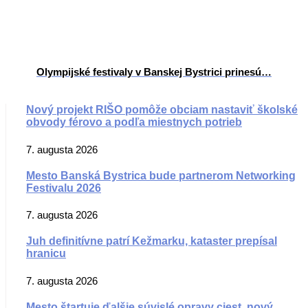
Olympijské festivaly v Banskej Bystrici prinesú…
Nový projekt RIŠO pomôže obciam nastaviť školské
obvody férovo a podľa miestnych potrieb
7. augusta 2026
Mesto Banská Bystrica bude partnerom Networking
Festivalu 2026
7. augusta 2026
Juh definitívne patrí Kežmarku, kataster prepísal
hranicu
7. augusta 2026
Mesto štartuje ďalšie súvislé opravy ciest, nový