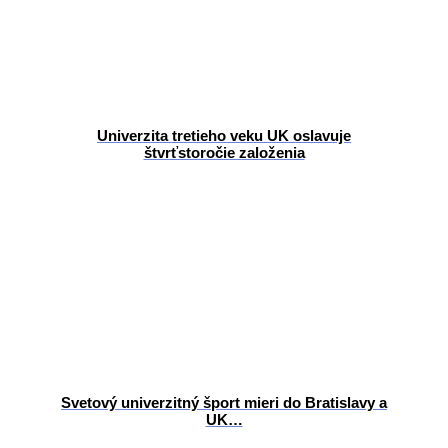
Univerzita tretieho veku UK oslavuje
štvrťstoročie založenia
Svetový univerzitný šport mieri do Bratislavy a
UK…