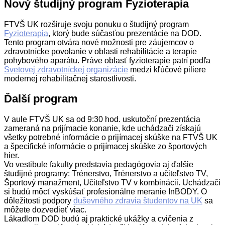
Nový študijný program Fyzioterapia
FTVŠ UK rozširuje svoju ponuku o študijný program
Fyzioterapia
, ktorý bude súčasťou prezentácie na DOD.
Tento program otvára nové možnosti pre záujemcov o
zdravotnícke povolanie v oblasti rehabilitácie a terapie
pohybového aparátu. Práve oblasť fyzioterapie patrí podľa
Svetovej zdravotníckej organizácie
medzi kľúčové piliere
modernej rehabilitačnej starostlivosti.
Ďalší program
V aule FTVŠ UK sa od 9:30 hod. uskutoční prezentácia
zameraná na prijímacie konanie, kde uchádzači získajú
všetky potrebné informácie o prijímacej skúške na FTVŠ UK
a špecifické informácie o prijímacej skúške zo športových
hier.
Vo vestibule fakulty predstavia pedagógovia aj ďalšie
študijné programy: Trénerstvo, Trénerstvo a učiteľstvo TV,
Športový manažment, Učiteľstvo TV v kombinácii. Uchádzači
si budú môcť vyskúšať profesionálne meranie InBODY. O
dôležitosti podpory
duševného zdravia študentov na UK
sa
môžete dozvedieť viac.
Lákadlom DOD budú aj praktické ukážky a cvičenia z