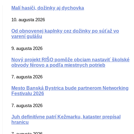
Malí hasiči, dožinky aj dychovka
10. augusta 2026
Od obnovenej kaplnky cez dožinky po súťaž vo
varení gulášu
9. augusta 2026
Nový projekt RIŠO pomôže obciam nastaviť školské
obvody férovo a podľa miestnych potrieb
7. augusta 2026
Mesto Banská Bystrica bude partnerom Networking
Festivalu 2026
7. augusta 2026
Juh definitívne patrí Kežmarku, kataster prepísal
hranicu
7. augusta 2026