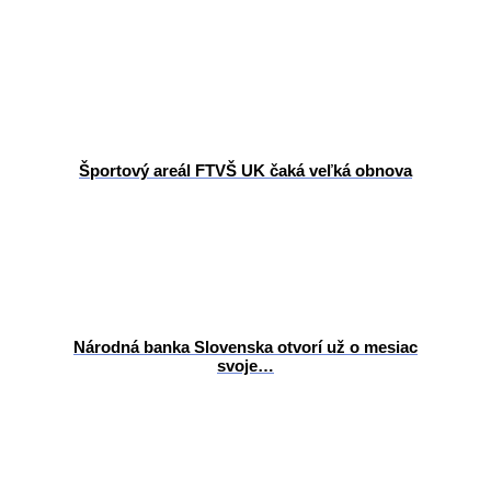
Športový areál FTVŠ UK čaká veľká obnova
Národná banka Slovenska otvorí už o mesiac
svoje…