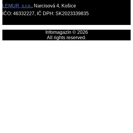
LEMUR, s.r.o.
, Narcisová 4, Košice
IČO: 46332227, IČ DPH: SK2023339835
Infomagazín © 2026
All rights reserved.