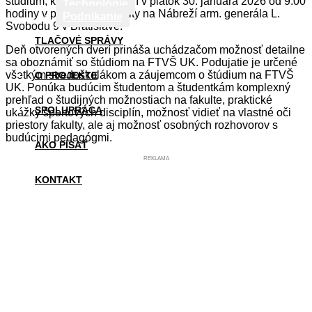
štúdium, ktorý sa uskutoční v piatok 30. januára 2026 od 9:00
Technológie
hodiny v priestoroch fakulty na Nábreží arm. generála L.
Podnikanie
Svobodu 9 v Bratislave.
TLAČOVÉ SPRÁVY
Deň otvorených dverí prináša uchádzačom možnosť detailne
sa oboznámiť so štúdiom na FTVŠ UK. Podujatie je určené
všetkým stredoškolákom a záujemcom o štúdium na FTVŠ
O PROJEKTE
UK. Ponúka budúcim študentom a študentkám komplexný
prehľad o študijných možnostiach na fakulte, praktické
SPOLUPRÁCA
ukážky športových disciplín, možnosť vidieť na vlastné oči
priestory fakulty, ale aj možnosť osobných rozhovorov s
budúcimi pedagógmi.
AKO PÍSAŤ
REKLAMA
KONTAKT