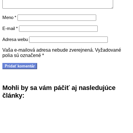
Meno
*
E-mail
*
Adresa webu
Vaša e-mailová adresa nebude zverejnená.
Vyžadované
polia sú označené
*
Mohli by sa vám páčiť aj nasledujúce
články: