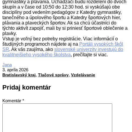
gymnastiky a plávania. Uchádzači budú rozdelení do dvoch
skupín a v čase od 10:50 do 12:30 hod. si vyskúšajú obe
disciplíny pod vedením pedagógov z Katedry gymnastiky,
tanečného a úpolového športu a Katedry športových hier,
plávania a plaveckých športov. Ak sa chcú účastníci do
týchto aktivít zapojiť, mali by si priniesť športové oblečenie a
plavky.
Vstup je voľný bez potreby registrácie. Viac informácií o
študijných programoch nájdete aj na
Portáli vysokých škôl
SR
. Ak vás zaujíma, ako
slovenské univerzity investujú do
kvalitnejšieho vysokého školstva
, prečítajte si viac.
2026-
Jana
04-
3. apríla 2026
,
,
03
Bratislavský kraj
Tlačové správy
Vzdelávanie
Pridaj komentár
Komentár
*