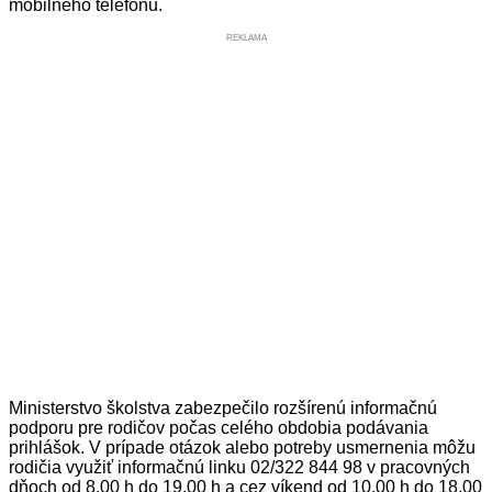
mobilného telefónu.
REKLAMA
Ministerstvo školstva zabezpečilo rozšírenú informačnú
podporu pre rodičov počas celého obdobia podávania
prihlášok. V prípade otázok alebo potreby usmernenia môžu
rodičia využiť informačnú linku 02/322 844 98 v pracovných
dňoch od 8.00 h do 19.00 h a cez víkend od 10.00 h do 18.00