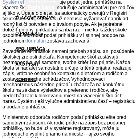
Technológie
Systém ePrihlášky
umožňuje podať jednu prihlášku na
Podnikanie
viacero škôl naraz a zjednodušuje administratívu pre rodičov
aj školy. Údaje o dieťati sa automaticky overujú v Registri
TLAČOVÉ SPRÁVY
fyzických osôb, školy tak už nemusia vyžadovať napríklad
rodný list či potvrdenie o trvalom pobyte. Ak je potrebné
doložiť prílohy, prikladajú sa iba raz – nie ku každej škole
O PROJEKTE
osobitne. Možnosť podať prihlášku v listinnej podobe na
jednotnom
formulári
zostáva zachovaná.
SPOLUPRÁCA
Zavedenie ePrihlášok nemení priebeh zápisu ani posúdenie
školskej zrelosti dieťaťa. Kompetencie škôl zostávajú
nezmenené aj pri samotnej tvorbe kritérií na prijatie. Každá
AKO PÍSAŤ
škola si naďalej samostatne určuje kritériá prijatia, realizuje
zápis, vrátane osobného kontaktu s dieťaťom a rodičom a
zostavuje poradie uchádzačov. Vyhodnocovací
KONTAKT
mechanizmus následne priradí uchádzača na konkrétnu
školu na základe výsledkov a preferencií rodičov, aby
nedochádzalo k blokovaniu miest na viacerých školách
naraz. Systém rieši výlučne administratívnu časť – registráciu
a podanie prihlášky.
Ministerstvo odporúča rodičom podať prihlášku ešte pred
samotným zápisom. Ak rodič príde na zápis bez podanej
prihlášky, no bude už v systéme registrovaný, môže ju
jednoducho vyplniť priamo na mieste – aj zo svojho