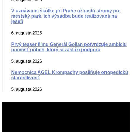
V uznávanej škôlke pri Prahe už rastú stromy pre
mestský park, ich výsadba bude realizovaná na
jeseň
6. augusta 2026
Prvý teaser filmu Generál Golian potvrdzuje ambíciu
priniesť príbeh, ktorý si zaslúži podporu
5. augusta 2026
Nemocnica AGEL Krompachy posilňuje ortopedickú
starostlivosť
5. augusta 2026