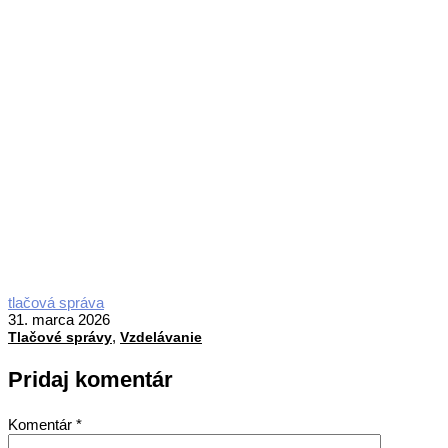
2026-
tlačová správa
03-
31. marca 2026
,
31
Tlačové správy
Vzdelávanie
Pridaj komentár
Komentár
*