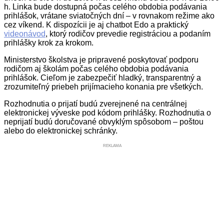
h. Linka bude dostupná počas celého obdobia podávania
prihlášok, vrátane sviatočných dní – v rovnakom režime ako
cez víkend. K dispozícii je aj chatbot Edo a praktický
videonávod
, ktorý rodičov prevedie registráciou a podaním
prihlášky krok za krokom.
Ministerstvo školstva je pripravené poskytovať podporu
rodičom aj školám počas celého obdobia podávania
prihlášok. Cieľom je zabezpečiť hladký, transparentný a
zrozumiteľný priebeh prijímacieho konania pre všetkých.
Rozhodnutia o prijatí budú zverejnené na centrálnej
elektronickej výveske pod kódom prihlášky. Rozhodnutia o
neprijatí budú doručované obvyklým spôsobom – poštou
alebo do elektronickej schránky.
REKLAMA