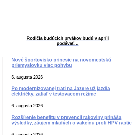
Rodičia budúcich prvákov budú v apríli
podávať…
Nové športovisko prinesie na novomestskú
priemyslovku viac pohybu
6. augusta 2026
Po modernizovanej trati na Jazere už jazdia
električky, zatiaľ v testovacom režime
6. augusta 2026
Rozšírenie benefitu v prevencii rakoviny prináša
výsledky, záujem mladých o vakcínu proti HPV rastie
6. augusta 2026