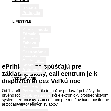
KULTÚRA
Umenie
Podujatia
LIFESTYLE
Krása a móda
Zdravie
Bývanie
Zábava
Deti
Gastronómia
Zvieratá
Cestovanie
ePrihlášky sa spúšťajú pre
Šport
Auto-moto
základné školy, call centrum je k
VZDELÁVANIE
dispozícii aj cez Veľkú noc
Financie
Od 1. apríla do 30. apríla je možné podávať prihlášky do
Práca
prvého ročníka základných škôl elektronicky prostredníctvom
Osobný rozvoj
systému ePrihlášky. Call centrum pre rodičov bude posilnené
aj počas veľkonočných sviatkov.
TECH & BIZNIS