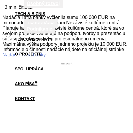
Osobný rozvoj
| 3 min. čítania
TECH & BIZNIS
Nadácia Tatra banky vyčlenila sumu 100 000 EUR na
mimoriadny grantový program Nezávislé kultúrne centrá.
Technológie
Plánuje tak podporiť nezávislé kultúrne centrá, ktoré sa vo
Podnikanie
svojom projekte zamerajú na podporu tvorby a prezentáciu
súčasného slovenského profesionálneho umenia.
TLAČOVÉ SPRÁVY
Maximálna výška podpory jedného projektu je 10 000 EUR.
Informácie o činnosti nadácie nájdete na oficiálnej stránke
O PROJEKTE
Nadácie Tatra banky
.
REKLAMA
SPOLUPRÁCA
AKO PÍSAŤ
KONTAKT