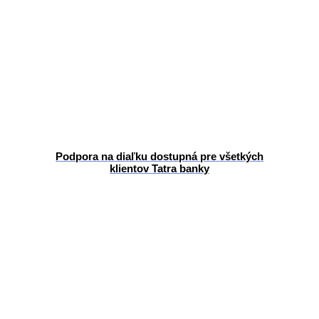
Podpora na diaľku dostupná pre všetkých
klientov Tatra banky