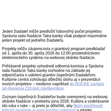
Jeden žiadateľ môže predložiť ľubovoľný počet projektov.
Správna rada Nadácie Tatra banky však podporí maximálne
jeden projekt od jedného žiadateľa.
Projekty môžu záujemcovia o grantový program predkladať
od 1. apríla do 30. apríla 2026 do 12:00 prostredníctvom
elektronického systému na webovej stránke Nadácie.
Prihlásené projekty vyhodnotí odborná komisia a Správna
rada Nadácie Tatra banky rozhodne na základe jej
odporúčania o udelení grantov úspešným žiadateľom.
Kultúrne centrá zohrávajú dôležitú úlohu aj v prezentácii
nových projektov – nedávno napríklad
do NOCKE zavítalo
od otvorenia 210-tisíc návštevníkov
.
Zoznam úspešných žiadateľov bude uverejnený na webovej
stránke Nadácie v priebehu júna 2026. Kultúra a vzdelávanie
idú ruka v ruke – aj preto je dôležité, aby
školy posilňovali
kritické myslenie aj emocionálnu odolnosť
u mladej