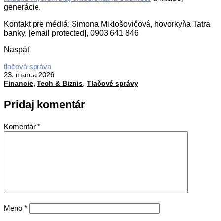
generácie.
Kontakt pre médiá: Simona Miklošovičová, hovorkyňa Tatra
banky, [email protected], 0903 641 846
Naspäť
2026-
tlačová správa
03-
23. marca 2026
,
,
23
Financie
Tech & Biznis
Tlačové správy
Pridaj komentár
Komentár
*
Meno
*