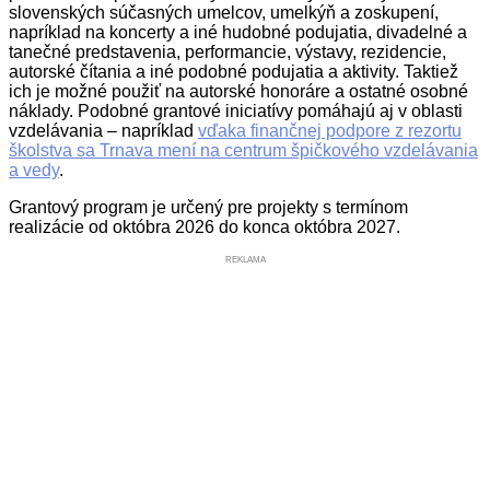
slovenských súčasných umelcov, umelkýň a zoskupení,
napríklad na koncerty a iné hudobné podujatia, divadelné a
tanečné predstavenia, performancie, výstavy, rezidencie,
autorské čítania a iné podobné podujatia a aktivity. Taktiež
ich je možné použiť na autorské honoráre a ostatné osobné
náklady. Podobné grantové iniciatívy pomáhajú aj v oblasti
vzdelávania – napríklad
vďaka finančnej podpore z rezortu
školstva sa Trnava mení na centrum špičkového vzdelávania
a vedy
.
Grantový program je určený pre projekty s termínom
realizácie od októbra 2026 do konca októbra 2027.
REKLAMA