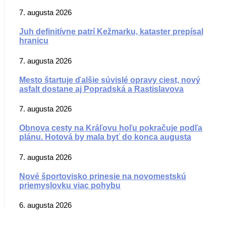
7. augusta 2026
Juh definitívne patrí Kežmarku, kataster prepísal
hranicu
7. augusta 2026
Mesto štartuje ďalšie súvislé opravy ciest, nový
asfalt dostane aj Popradská a Rastislavova
7. augusta 2026
Obnova cesty na Kráľovu hoľu pokračuje podľa
plánu. Hotová by mala byť do konca augusta
7. augusta 2026
Nové športovisko prinesie na novomestskú
priemyslovku viac pohybu
6. augusta 2026