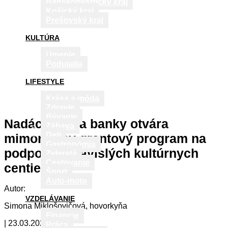
Banskobystrický kraj
Košický kraj
Prešovský kraj
KULTÚRA
Umenie
Podujatia
LIFESTYLE
Krása a móda
Zdravie
Bývanie
Nadácia Tatra banky otvára
Zábava
Deti
mimoriadny grantový program na
Gastronómia
podporu nezávislých kultúrnych
Zvieratá
Cestovanie
centier
Šport
Auto-moto
Autor:
VZDELÁVANIE
Simona Miklošovičová, hovorkyňa
Financie
| 23.03.2026
Práca