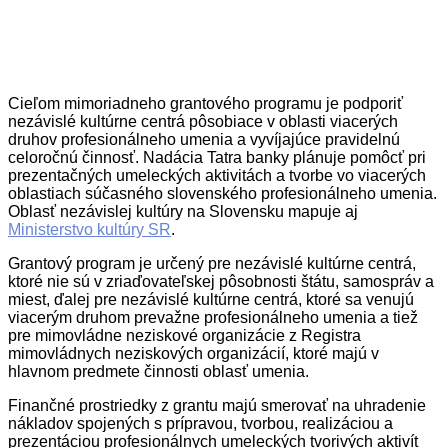
Cieľom mimoriadneho grantového programu je podporiť
nezávislé kultúrne centrá pôsobiace v oblasti viacerých
druhov profesionálneho umenia a vyvíjajúce pravidelnú
celoročnú činnosť. Nadácia Tatra banky plánuje pomôcť pri
prezentačných umeleckých aktivitách a tvorbe vo viacerých
oblastiach súčasného slovenského profesionálneho umenia.
Oblasť nezávislej kultúry na Slovensku mapuje aj
Ministerstvo kultúry SR
.
Grantový program je určený pre nezávislé kultúrne centrá,
ktoré nie sú v zriaďovateľskej pôsobnosti štátu, samospráv a
miest, ďalej pre nezávislé kultúrne centrá, ktoré sa venujú
viacerým druhom prevažne profesionálneho umenia a tiež
pre mimovládne neziskové organizácie z Registra
mimovládnych neziskových organizácií, ktoré majú v
hlavnom predmete činnosti oblasť umenia.
Finančné prostriedky z grantu majú smerovať na uhradenie
nákladov spojených s prípravou, tvorbou, realizáciou a
prezentáciou profesionálnych umeleckých tvorivých aktivít