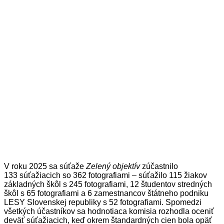
V roku 2025 sa súťaže
Zelený objektív
zúčastnilo
133 súťažiacich so 362 fotografiami – súťažilo 115 žiakov
základných škôl s 245 fotografiami, 12 študentov stredných
škôl s 65 fotografiami a 6 zamestnancov štátneho podniku
LESY Slovenskej republiky s 52 fotografiami. Spomedzi
všetkých účastníkov sa hodnotiaca komisia rozhodla oceniť
deväť súťažiacich, keď okrem štandardných cien bola opäť