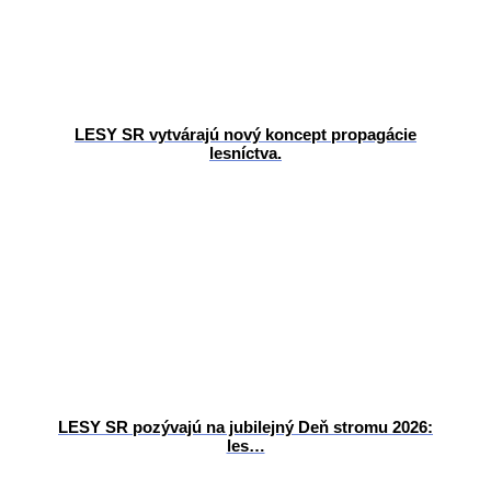
LESY SR vytvárajú nový koncept propagácie
lesníctva.
LESY SR pozývajú na jubilejný Deň stromu 2026:
les…