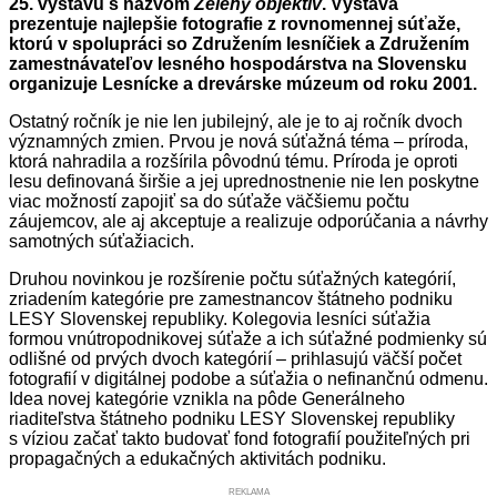
25. výstavu s názvom
Zelený objektív
. Výstava
prezentuje najlepšie fotografie z rovnomennej súťaže,
ktorú v spolupráci so Združením lesníčiek a Združením
zamestnávateľov lesného hospodárstva na Slovensku
organizuje Lesnícke a drevárske múzeum od roku 2001.
Ostatný ročník je nie len jubilejný, ale je to aj ročník dvoch
významných zmien. Prvou je nová súťažná téma – príroda,
ktorá nahradila a rozšírila pôvodnú tému. Príroda je oproti
lesu definovaná širšie a jej uprednostnenie nie len poskytne
viac možností zapojiť sa do súťaže väčšiemu počtu
záujemcov, ale aj akceptuje a realizuje odporúčania a návrhy
samotných súťažiacich.
Druhou novinkou je rozšírenie počtu súťažných kategórií,
zriadením kategórie pre zamestnancov štátneho podniku
LESY Slovenskej republiky. Kolegovia lesníci súťažia
formou vnútropodnikovej súťaže a ich súťažné podmienky sú
odlišné od prvých dvoch kategórií – prihlasujú väčší počet
fotografií v digitálnej podobe a súťažia o nefinančnú odmenu.
Idea novej kategórie vznikla na pôde Generálneho
riaditeľstva štátneho podniku LESY Slovenskej republiky
s víziou začať takto budovať fond fotografií použiteľných pri
propagačných a edukačných aktivitách podniku.
REKLAMA