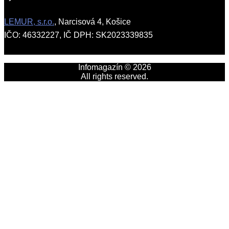
LEMUR, s.r.o.
, Narcisová 4, Košice
IČO: 46332227, IČ DPH: SK2023339835
Infomagazín © 2026
All rights reserved.