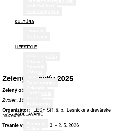
Banskobystrický kraj
Košický kraj
Prešovský kraj
KULTÚRA
Umenie
Podujatia
LIFESTYLE
Krása a móda
Zdravie
Bývanie
Zábava
Zelený objektív 2025
Deti
Gastronómia
Zvieratá
Zelený objektív 2025
Cestovanie
Šport
Zvolen, 16.3.2026
Auto-moto
Organizátor:
LESY SR, š. p., Lesnícke a drevárske
VZDELÁVANIE
múzeum
Financie
Trvanie výstavy:
26. 3. – 2. 5. 2026
Práca