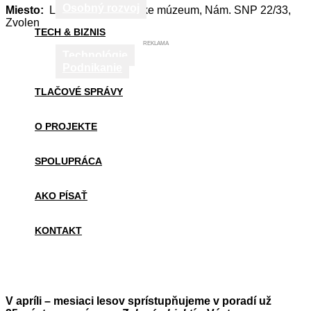
Osobný rozvoj
Miesto:
Lesnícke a drevárske múzeum, Nám. SNP 22/33,
Zvolen
TECH & BIZNIS
REKLAMA
Technológie
Podnikanie
TLAČOVÉ SPRÁVY
O PROJEKTE
SPOLUPRÁCA
AKO PÍSAŤ
KONTAKT
V apríli – mesiaci lesov sprístupňujeme v poradí už