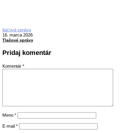
2026-
tlačová správa
03-
16. marca 2026
16
Tlačové správy
Pridaj komentár
Komentár
*
Meno
*
E-mail
*