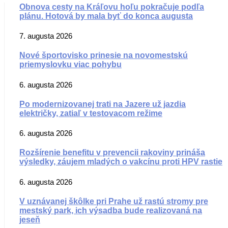
Obnova cesty na Kráľovu hoľu pokračuje podľa
plánu. Hotová by mala byť do konca augusta
7. augusta 2026
Nové športovisko prinesie na novomestskú
priemyslovku viac pohybu
6. augusta 2026
Po modernizovanej trati na Jazere už jazdia
električky, zatiaľ v testovacom režime
6. augusta 2026
Rozšírenie benefitu v prevencii rakoviny prináša
výsledky, záujem mladých o vakcínu proti HPV rastie
6. augusta 2026
V uznávanej škôlke pri Prahe už rastú stromy pre
mestský park, ich výsadba bude realizovaná na
jeseň