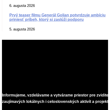
6. augusta 2026
Prvý teaser filmu Generál Golian potvrdzuje ambíciu
priniesť príbeh, ktorý si zaslúži podporu
5. augusta 2026
Informujeme, vzdelávame a vytvárame priestor pre zvidite
zaujímavých lokálnych i celoslovenských aktivít a projekto