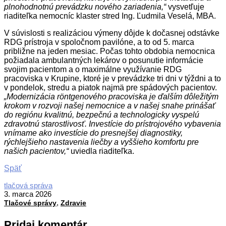
plnohodnotnú prevádzku nového zariadenia,“
vysvetľuje
riaditeľka nemocníc klaster stred Ing. Ľudmila Veselá, MBA.
V súvislosti s realizáciou výmeny dôjde k dočasnej odstávke
RDG prístroja v spoločnom pavilóne, a to od 5. marca
približne na jeden mesiac. Počas tohto obdobia nemocnica
požiadala ambulantných lekárov o posunutie informácie
svojim pacientom a o maximálne využívanie RDG
pracoviska v Krupine, ktoré je v prevádzke tri dni v týždni a to
v pondelok, stredu a piatok najmä pre spádových pacientov.
„Modernizácia röntgenového pracoviska je ďalším dôležitým
krokom v rozvoji našej nemocnice a v našej snahe prinášať
do regiónu kvalitnú, bezpečnú a technologicky vyspelú
zdravotnú starostlivosť. Investície do prístrojového vybavenia
vnímame ako investície do presnejšej diagnostiky,
rýchlejšieho nastavenia liečby a vyššieho komfortu pre
našich pacientov,“
uviedla riaditeľka.
Späť
2026-
tlačová správa
03-
3. marca 2026
,
03
Tlačové správy
Zdravie
Pridaj komentár