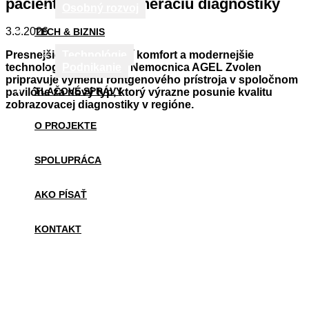
pacientom novú generáciu diagnostiky
Osobný rozvoj
3.3.2026
TECH & BIZNIS
Technológie
Presnejšie snímky, vyšší komfort a modernejšie
Podnikanie
technologické zázemie. Nemocnica AGEL Zvolen
pripravuje výmenu röntgenového prístroja v spoločnom
TLAČOVÉ SPRÁVY
pavilóne za nový typ, ktorý výrazne posunie kvalitu
zobrazovacej diagnostiky v regióne.
O PROJEKTE
SPOLUPRÁCA
AKO PÍSAŤ
KONTAKT