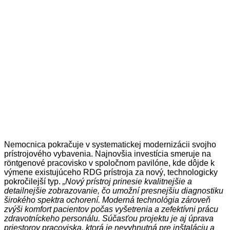
Nemocnica pokračuje v systematickej modernizácii svojho
prístrojového vybavenia. Najnovšia investícia smeruje na
röntgenové pracovisko v spoločnom pavilóne, kde dôjde k
výmene existujúceho RDG prístroja za nový, technologicky
pokročilejší typ.
„Nový prístroj prinesie kvalitnejšie a
detailnejšie zobrazovanie, čo umožní presnejšiu diagnostiku
širokého spektra ochorení. Moderná technológia zároveň
zvýši komfort pacientov počas vyšetrenia a zefektívni prácu
zdravotníckeho personálu. Súčasťou projektu je aj úprava
priestorov pracoviska, ktorá je nevyhnutná pre inštaláciu a