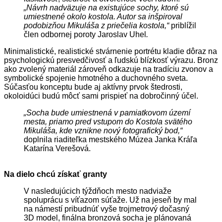
„Návrh nadväzuje na existujúce sochy, ktoré sú
umiestnené okolo kostola. Autor sa inšpiroval
podobizňou Mikuláša z priečelia kostola,“
priblížil
člen odbornej poroty Jaroslav Uhel
.
Minimalistické, realistické stvárnenie portrétu kladie dôraz na
psychologickú presvedčivosť a ľudskú blízkosť výrazu. Bronz
ako zvolený materiál zároveň odkazuje na tradíciu zvonov a
symbolické spojenie hmotného a duchovného sveta.
Súčasťou konceptu bude aj aktívny prvok štedrosti,
okoloidúci budú môcť sami prispieť na dobročinný účel.
„Socha bude umiestnená v pamiatkovom území
mesta, priamo pred vstupom do Kostola svätého
Mikuláša, kde vznikne nový fotografický bod,“
doplnila riaditeľka mestského Múzea Janka Kráľa
Katarína Verešová.
Na dielo chcú získať granty
V nasledujúcich týždňoch mesto nadviaže
spoluprácu s víťazom súťaže. Už na jeseň by mal
na námestí pribudnúť vyše trojmetrový dočasný
3D model, finálna bronzová socha je plánovaná