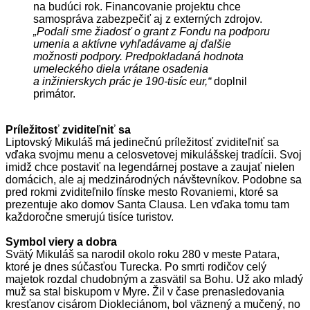
na budúci rok. Financovanie projektu chce
samospráva zabezpečiť aj z externých zdrojov.
„Podali sme žiadosť o grant z Fondu na podporu
umenia a aktívne vyhľadávame aj ďalšie
možnosti podpory. Predpokladaná hodnota
umeleckého diela vrátane osadenia
a inžinierskych prác je 190-tisíc eur,“
doplnil
primátor.
Príležitosť zviditeľniť sa
Liptovský Mikuláš má jedinečnú príležitosť zviditeľniť sa
vďaka svojmu menu a celosvetovej mikulášskej tradícii. Svoj
imidž chce postaviť na legendárnej postave a zaujať nielen
domácich, ale aj medzinárodných návštevníkov. Podobne sa
pred rokmi zviditeľnilo fínske mesto Rovaniemi, ktoré sa
prezentuje ako domov Santa Clausa. Len vďaka tomu tam
každoročne smerujú tisíce turistov.
Symbol viery a dobra
Svätý Mikuláš sa narodil okolo roku 280 v meste Patara,
ktoré je dnes súčasťou Turecka. Po smrti rodičov celý
majetok rozdal chudobným a zasvätil sa Bohu. Už ako mladý
muž sa stal biskupom v Myre. Žil v čase prenasledovania
kresťanov cisárom Diokleciánom, bol väznený a mučený, no