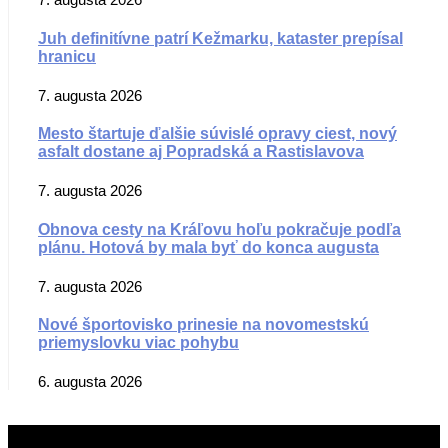
Juh definitívne patrí Kežmarku, kataster prepísal
hranicu
7. augusta 2026
Mesto štartuje ďalšie súvislé opravy ciest, nový
asfalt dostane aj Popradská a Rastislavova
7. augusta 2026
Obnova cesty na Kráľovu hoľu pokračuje podľa
plánu. Hotová by mala byť do konca augusta
7. augusta 2026
Nové športovisko prinesie na novomestskú
priemyslovku viac pohybu
6. augusta 2026