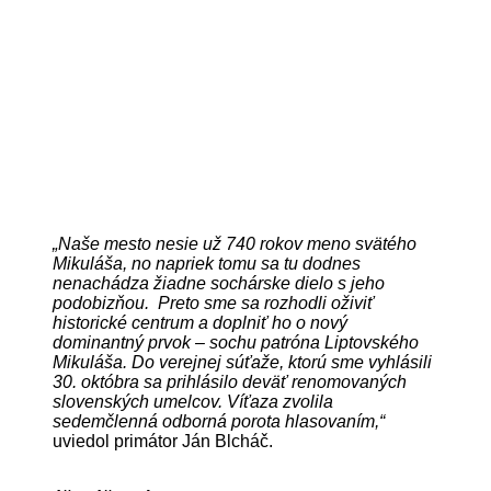
„Naše mesto nesie už 740 rokov meno svätého
Mikuláša, no napriek tomu sa tu dodnes
nenachádza žiadne sochárske dielo s jeho
podobizňou. Preto sme sa rozhodli oživiť
historické centrum a doplniť ho o nový
dominantný prvok – sochu patróna Liptovského
Mikuláša. Do verejnej súťaže, ktorú sme vyhlásili
30. októbra sa prihlásilo deväť renomovaných
slovenských umelcov. Víťaza zvolila
sedemčlenná odborná porota hlasovaním,“
uviedol primátor Ján Blcháč.