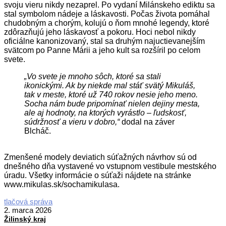
svoju vieru nikdy nezaprel. Po vydaní Milánskeho ediktu sa
stal symbolom nádeje a láskavosti. Počas života pomáhal
chudobným a chorým, kolujú o ňom mnohé legendy, ktoré
zdôrazňujú jeho láskavosť a pokoru. Hoci nebol nikdy
oficiálne kanonizovaný, stal sa druhým najuctievanejším
svätcom po Panne Márii a jeho kult sa rozšíril po celom
svete.
„Vo svete je mnoho sôch, ktoré sa stali
ikonickými. Ak by niekde mal stáť svätý Mikuláš,
tak v meste, ktoré už 740 rokov nesie jeho meno.
Socha nám bude pripomínať nielen dejiny mesta,
ale aj hodnoty, na ktorých vyrástlo – ľudskosť,
súdržnosť a vieru v dobro,“
dodal na záver
Blcháč.
Zmenšené modely deviatich súťažných návrhov sú od
dnešného dňa vystavené vo vstupnom vestibule mestského
úradu. Všetky informácie o súťaži nájdete na stránke
www.mikulas.sk/sochamikulasa.
2026-
tlačová správa
03-
2. marca 2026
02
Žilinský kraj