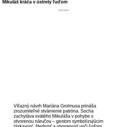
Mikuláš kráča v ústrety ľuďom
REKLAMA
Víťazný návrh Mariána Grolmusa prináša
zrozumiteľné stvárnenie patróna. Socha
zachytáva svätého Mikuláša v pohybe s
otvorenou náručou – gestom symbolizujúcim
láskavosť, štedrosť a otvorenosť voči ľuďom.