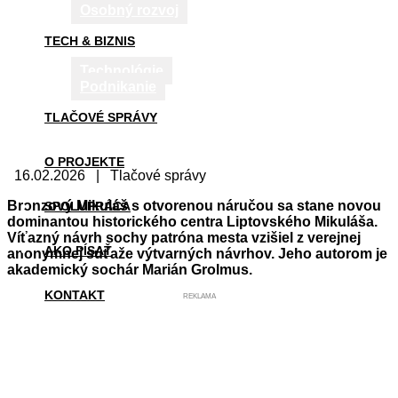
Osobný rozvoj
TECH & BIZNIS
Technológie
Podnikanie
TLAČOVÉ SPRÁVY
O PROJEKTE
16.02.2026 | Tlačové správy
Bronzový Mikuláš s otvorenou náručou sa stane novou
SPOLUPRÁCA
dominantou historického centra Liptovského Mikuláša.
Víťazný návrh sochy patróna mesta vzišiel z verejnej
AKO PÍSAŤ
anonymnej súťaže výtvarných návrhov. Jeho autorom je
akademický sochár Marián Grolmus.
KONTAKT
REKLAMA