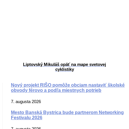
Liptovský Mikuláš opäť na mape svetovej
cyklistiky
Nový projekt RIŠO pomôže obciam nastaviť školské
obvody férovo a podľa miestnych potrieb
7. augusta 2026
Mesto Banská Bystrica bude partnerom Networking
Festivalu 2026
7. augusta 2026