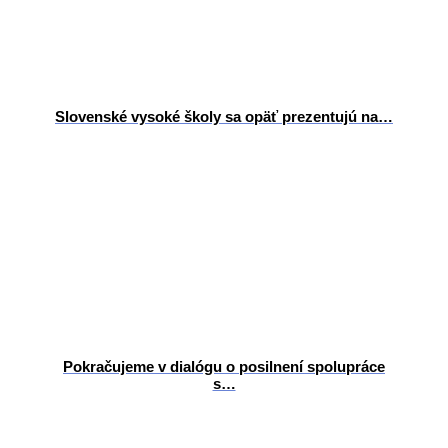
Slovenské vysoké školy sa opäť prezentujú na…
Pokračujeme v dialógu o posilnení spolupráce
s…