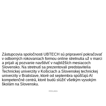
Zástupcovia spoločnosti UBTECH sú pripravení pokračovať
v odborných rokovaniach formou online stretnutia už v marci
a prijali aj pozvanie navštíviť v najbližších mesiacoch
Slovensko. Na stretnutí sa prezentovali predstavitelia
Technickej univerzity v Košiciach a Slovenskej technickej
univerzity v Bratislave, ktoré od septembra spúšťajú AI
kompetenčné centrá, ktoré budú slúžiť všetkým vysokým
školám na Slovensku.
REKLAMA