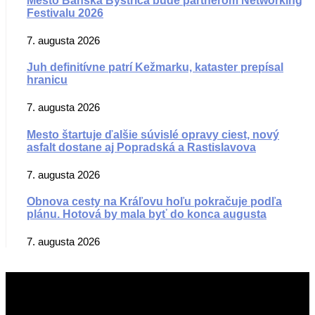
Mesto Banská Bystrica bude partnerom Networking
Festivalu 2026
7. augusta 2026
Juh definitívne patrí Kežmarku, kataster prepísal
hranicu
7. augusta 2026
Mesto štartuje ďalšie súvislé opravy ciest, nový
asfalt dostane aj Popradská a Rastislavova
7. augusta 2026
Obnova cesty na Kráľovu hoľu pokračuje podľa
plánu. Hotová by mala byť do konca augusta
7. augusta 2026