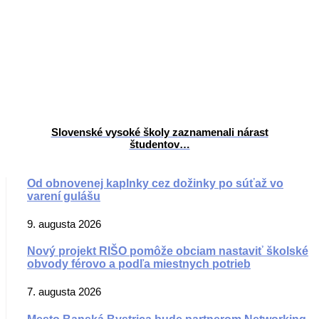
Slovenské vysoké školy zaznamenali nárast
študentov…
Od obnovenej kaplnky cez dožinky po súťaž vo
varení gulášu
9. augusta 2026
Nový projekt RIŠO pomôže obciam nastaviť školské
obvody férovo a podľa miestnych potrieb
7. augusta 2026