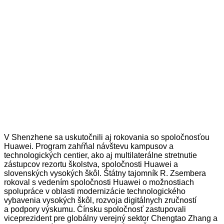
V Shenzhene sa uskutočnili aj rokovania so spoločnosťou
Huawei. Program zahŕňal návštevu kampusov a
technologických centier, ako aj multilaterálne stretnutie
zástupcov rezortu školstva, spoločnosti Huawei a
slovenských vysokých škôl. Štátny tajomník R. Zsembera
rokoval s vedením spoločnosti Huawei o možnostiach
spolupráce v oblasti modernizácie technologického
vybavenia vysokých škôl, rozvoja digitálnych zručností
a podpory výskumu. Čínsku spoločnosť zastupovali
viceprezident pre globálny verejný sektor Chengtao Zhang a