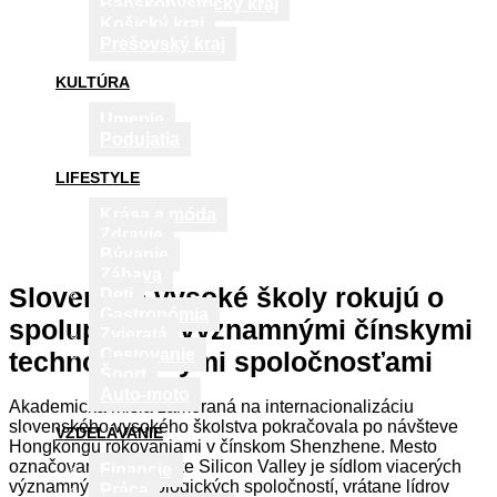
Banskobystrický kraj
Košický kraj
Prešovský kraj
KULTÚRA
Umenie
Podujatia
LIFESTYLE
Krása a móda
Zdravie
Bývanie
Zábava
Slovenské vysoké školy rokujú o
Deti
Gastronómia
spolupráci s významnými čínskymi
Zvieratá
Cestovanie
technologickými spoločnosťami
Šport
Auto-moto
Akademická misia zameraná na internacionalizáciu
slovenského vysokého školstva pokračovala po návšteve
VZDELÁVANIE
Hongkongu rokovaniami v čínskom Shenzhene. Mesto
označované ako čínske Silicon Valley je sídlom viacerých
Financie
významných technologických spoločností, vrátane lídrov
Práca