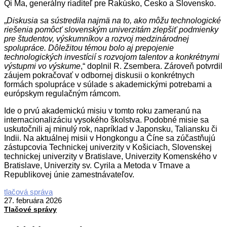
Qi Ma, generálny riaditeľ pre Rakúsko, Česko a Slovensko.
„
Diskusia sa sústredila najmä na to, ako môžu technologické
riešenia pomôcť slovenským univerzitám zlepšiť podmienky
pre študentov, výskumníkov a rozvoj medzinárodnej
spolupráce. Dôležitou témou bolo aj prepojenie
technologických investícií s rozvojom talentov a konkrétnymi
výstupmi vo výskume
,“ doplnil R. Zsembera. Zároveň potvrdil
záujem pokračovať v odbornej diskusii o konkrétnych
formách spolupráce v súlade s akademickými potrebami a
európskym regulačným rámcom.
Ide o prvú akademickú misiu v tomto roku zameranú na
internacionalizáciu vysokého školstva. Podobné misie sa
uskutočnili aj minulý rok, napríklad v Japonsku, Taliansku či
Indii. Na aktuálnej misii v Hongkongu a Číne sa zúčastňujú
zástupcovia Technickej univerzity v Košiciach, Slovenskej
technickej univerzity v Bratislave, Univerzity Komenského v
Bratislave, Univerzity sv. Cyrila a Metoda v Trnave a
Republikovej únie zamestnávateľov.
2026-
tlačová správa
02-
27. februára 2026
27
Tlačové správy