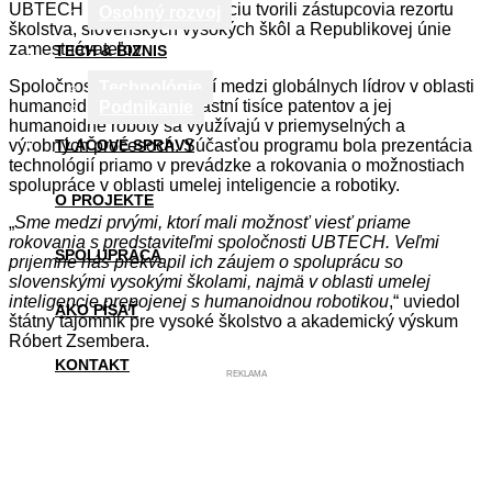
UBTECH a Huawei. Delegáciu tvorili zástupcovia rezortu
Osobný rozvoj
školstva, slovenských vysokých škôl a Republikovej únie
zamestnávateľov.
TECH & BIZNIS
Spoločnosť UBTECH patrí medzi globálnych lídrov v oblasti
Technológie
humanoidnej robotiky. Vlastní tisíce patentov a jej
Podnikanie
humanoidné roboty sa využívajú v priemyselných a
výrobných procesoch. Súčasťou programu bola prezentácia
TLAČOVÉ SPRÁVY
technológií priamo v prevádzke a rokovania o možnostiach
spolupráce v oblasti umelej inteligencie a robotiky.
O PROJEKTE
„
Sme medzi prvými, ktorí mali možnosť viesť priame
rokovania s predstaviteľmi spoločnosti UBTECH. Veľmi
SPOLUPRÁCA
príjemne nás prekvapil ich záujem o spoluprácu so
slovenskými vysokými školami, najmä v oblasti umelej
inteligencie prepojenej s humanoidnou robotikou
,“ uviedol
AKO PÍSAŤ
štátny tajomník pre vysoké školstvo a akademický výskum
Róbert Zsembera.
KONTAKT
REKLAMA