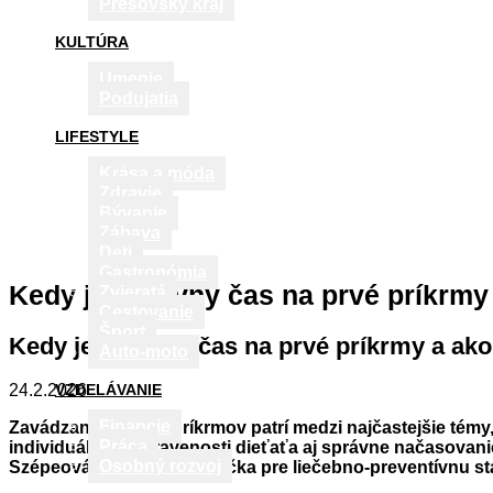
Prešovský kraj
KULTÚRA
Umenie
Podujatia
LIFESTYLE
Krása a móda
Zdravie
Bývanie
Zábava
Deti
Gastronómia
Kedy je správny čas na prvé príkrmy
Zvieratá
Cestovanie
Šport
Kedy je správny čas na prvé príkrmy a ak
Auto-moto
VZDELÁVANIE
24.2.2026
Financie
Zavádzanie prvých príkrmov patrí medzi najčastejšie témy
Práca
individuálnej pripravenosti dieťaťa aj správne načasova
Osobný rozvoj
Szépeová, PhD., námestníčka pre liečebno-preventívnu s