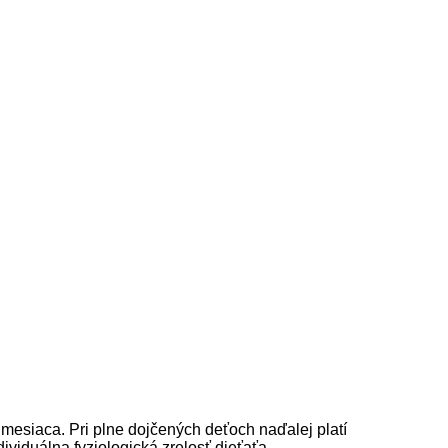
mesiaca. Pri plne dojčených deťoch naďalej platí
viduálna fyziologická zrelosť dieťaťa.