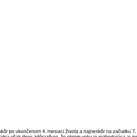
kôr po ukončenom 4. mesiaci života a najneskôr na začiatku 7. 
ria však dnes zdôrazňuje, že okrem veku je rozhodujúca aj indi