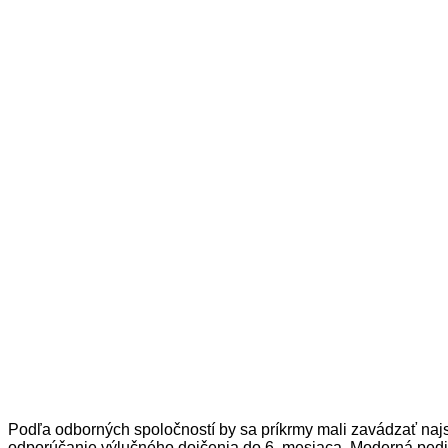
Podľa odborných spoločností by sa príkrmy mali zavádzať najs
odporúčanie výlučného dojčenia do 6. mesiaca. Moderná pediat