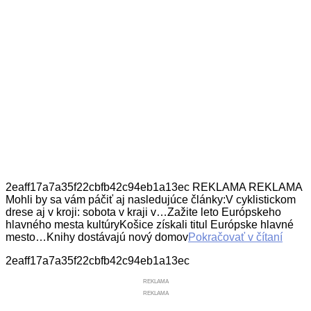
2eaff17a7a35f22cbfb42c94eb1a13ec REKLAMA REKLAMA
Mohli by sa vám páčiť aj nasledujúce články:V cyklistickom
drese aj v kroji: sobota v kraji v…Zažite leto Európskeho
hlavného mesta kultúryKošice získali titul Európske hlavné
mesto…Knihy dostávajú nový domov
Pokračovať v čítaní
2eaff17a7a35f22cbfb42c94eb1a13ec
REKLAMA
REKLAMA