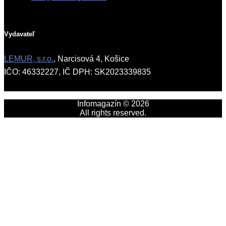
Vydavateľ
LEMUR, s.r.o.
, Narcisová 4, Košice
IČO: 46332227, IČ DPH: SK2023339835
Infomagazín © 2026
All rights reserved.