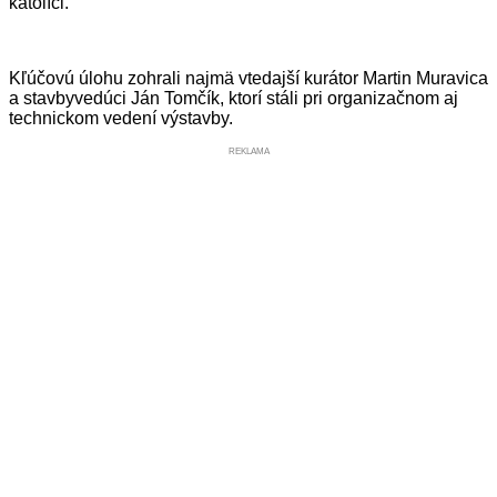
katolíci.“
Kľúčovú úlohu zohrali najmä vtedajší kurátor Martin Muravica
a stavbyvedúci Ján Tomčík, ktorí stáli pri organizačnom aj
technickom vedení výstavby.
REKLAMA