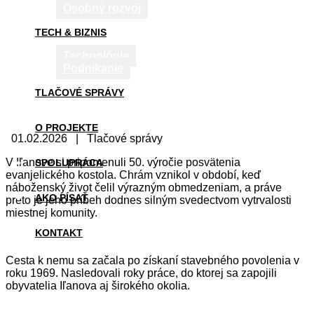
Osobný rozvoj
TECH & BIZNIS
Technológie
Podnikanie
TLAČOVÉ SPRÁVY
O PROJEKTE
01.02.2026 | Tlačové správy
V Iľanove si pripomenuli 50. výročie posvätenia
SPOLUPRÁCA
evanjelického kostola. Chrám vznikol v období, keď
náboženský život čelil výrazným obmedzeniam, a práve
AKO PÍSAŤ
preto je jeho príbeh dodnes silným svedectvom vytrvalosti
miestnej komunity.
KONTAKT
Cesta k nemu sa začala po získaní stavebného povolenia v
roku 1969. Nasledovali roky práce, do ktorej sa zapojili
obyvatelia Iľanova aj širokého okolia.