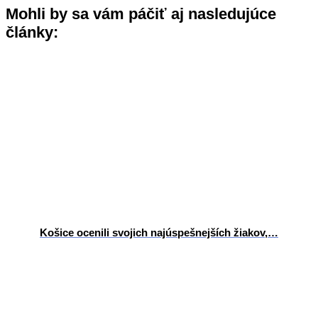
Mohli by sa vám páčiť aj nasledujúce
články:
Košice ocenili svojich najúspešnejších žiakov,…