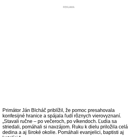
REKLAMA
Primátor Ján Blcháč priblížil, že pomoc presahovala
konfesijné hranice a spájala ľudí rôznych vierovyznaní.
„Stavali ručne – po večeroch, po víkendoch. Ľudia sa
striedali, pomáhali si navzájom. Ruku k dielu priložila celá
dedina a aj široké okolie. Pomáhali evanjelici, baptisti aj