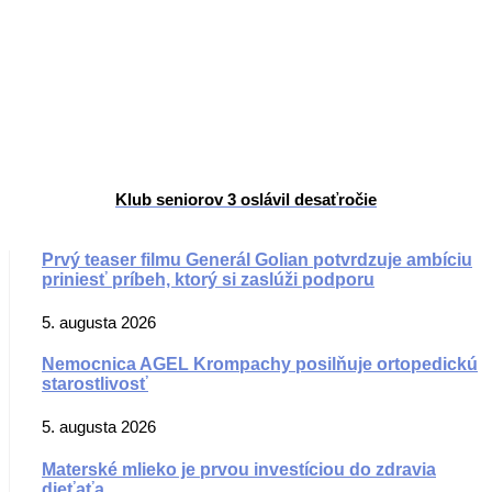
Klub seniorov 3 oslávil desaťročie
Prvý teaser filmu Generál Golian potvrdzuje ambíciu
priniesť príbeh, ktorý si zaslúži podporu
5. augusta 2026
Nemocnica AGEL Krompachy posilňuje ortopedickú
starostlivosť
5. augusta 2026
Materské mlieko je prvou investíciou do zdravia
dieťaťa