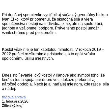
Pri dnešnej spomienke vystúpil aj súčasný generálny biskup
Ivan Eľko, ktorý pripomenul, že skutočná sila a viera
spoločenstva nestojí na individualizme, ale na spolupráci,
jednote a vzájomnej podpore. Práve tento postoj umožnil
vznik chrámu pred polstoročím.
Kostol však nie je len kapitolou minulosti. V rokoch 2019 –
2022 prešiel rozšírením a prístavbou, a to opäť vďaka
spoločnému úsiliu miestnych.
Dnes stojí evanjelický kostol v Iľanove ako symbol toho, že
keď sa ľudia spoja pre dobrú vec, dokážu prekonať aj
náročné obdobia. Nech je aj naďalej miestom, kde rastie sila
a nádej.
2026-
tlačová správa
02-
1. februára 2026
01
Žilinský kraj