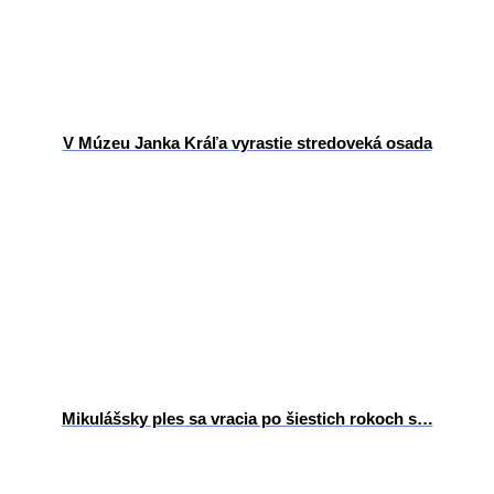
V Múzeu Janka Kráľa vyrastie stredoveká osada
Mikulášsky ples sa vracia po šiestich rokoch s…