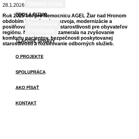
Osobný rozvoj
28.1.2026
TECH & BIZNIS
Rok 2025 bol pre Nemocnicu AGEL Žiar nad Hronom
obdobím intenzívneho rozvoja, modernizácie a
Technológie
posilňovania zdravotnej starostlivosti pre obyvateľov
Podnikanie
regiónu. Nemocnica sa zamerala na zvyšovanie
komfortu pacientov, bezpečnosti poskytovanej
TLAČOVÉ SPRÁVY
starostlivosti a rozširovanie odborných služieb.
O PROJEKTE
SPOLUPRÁCA
AKO PÍSAŤ
KONTAKT