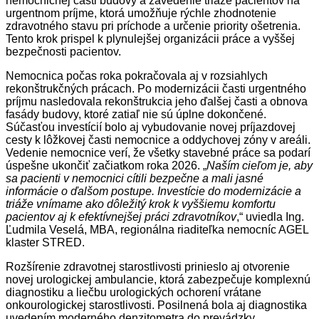
nemocničnej časti budovy a zavedenie triáže pacientov na
urgentnom príjme, ktorá umožňuje rýchle zhodnotenie
zdravotného stavu pri príchode a určenie priority ošetrenia.
Tento krok prispel k plynulejšej organizácii práce a vyššej
bezpečnosti pacientov.
Nemocnica počas roka pokračovala aj v rozsiahlych
rekonštrukčných prácach. Po modernizácii časti urgentného
príjmu nasledovala rekonštrukcia jeho ďalšej časti a obnova
fasády budovy, ktoré zatiaľ nie sú úplne dokončené.
Súčasťou investícií bolo aj vybudovanie novej príjazdovej
cesty k lôžkovej časti nemocnice a oddychovej zóny v areáli.
Vedenie nemocnice verí, že všetky stavebné práce sa podarí
úspešne ukončiť začiatkom roka 2026. „
Naším cieľom je, aby
sa pacienti v nemocnici cítili bezpečne a mali jasné
informácie o ďalšom postupe. Investície do modernizácie a
triáže vnímame ako dôležitý krok k vyššiemu komfortu
pacientov aj k efektívnejšej práci zdravotníkov
,“ uviedla Ing.
Ľudmila Veselá, MBA, regionálna riaditeľka nemocníc AGEL
klaster STRED.
Rozšírenie zdravotnej starostlivosti prinieslo aj otvorenie
novej urologickej ambulancie, ktorá zabezpečuje komplexnú
diagnostiku a liečbu urologických ochorení vrátane
onkourologickej starostlivosti. Posilnená bola aj diagnostika
uvedením moderného denzitometra do prevádzky.