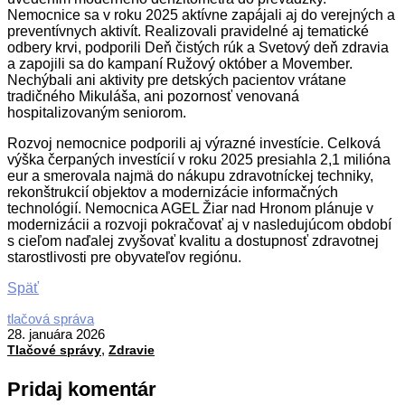
Nemocnice sa v roku 2025 aktívne zapájali aj do verejných a
preventívnych aktivít. Realizovali pravidelné aj tematické
odbery krvi, podporili Deň čistých rúk a Svetový deň zdravia
a zapojili sa do kampaní Ružový október a Movember.
Nechýbali ani aktivity pre detských pacientov vrátane
tradičného Mikuláša, ani pozornosť venovaná
hospitalizovaným seniorom.
Rozvoj nemocnice podporili aj výrazné investície. Celková
výška čerpaných investícií v roku 2025 presiahla 2,1 milióna
eur a smerovala najmä do nákupu zdravotníckej techniky,
rekonštrukcií objektov a modernizácie informačných
technológií. Nemocnica AGEL Žiar nad Hronom plánuje v
modernizácii a rozvoji pokračovať aj v nasledujúcom období
s cieľom naďalej zvyšovať kvalitu a dostupnosť zdravotnej
starostlivosti pre obyvateľov regiónu.
Späť
2026-
tlačová správa
01-
28. januára 2026
,
28
Tlačové správy
Zdravie
Pridaj komentár