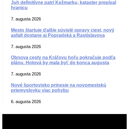
Juh definitívne patrí Kežmarku, kataster prepísal
hranicu
7. augusta 2026
Mesto štartuje ďalšie súvislé opravy ciest, nový
asfalt dostane aj Popradská a Rastislavova
7. augusta 2026
Obnova cesty na Kráľovu hoľu pokračuje podľa
plánu. Hotová by mala byť do konca augusta
7. augusta 2026
Nové športovisko prinesie na novomestskú
priemyslovku viac pohybu
6. augusta 2026