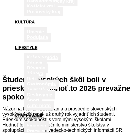
Banskobystrický kraj
Košický kraj
Prešovský kraj
KULTÚRA
Umenie
Podujatia
LIFESTYLE
Krása a móda
Zdravie
Bývanie
Zábava
Študenti vysokých škôl boli v
Deti
Gastronómia
prieskume Hodnoť.to 2025 prevažne
Zvieratá
Cestovanie
spokojní
Šport
Auto-moto
Názor na kvalitu vzdelávania a prostredie slovenských
vysokých škôl mohli už druhý rok vyjadriť ich študenti.
VZDELÁVANIE
Prieskum spokojnosti s verejnými vysokými školami
Hodnoť.to 2025 uskutočnilo ministerstvo školstva v
Financie
spolupráci s Centrom vedecko-technických informácií SR.
Práca