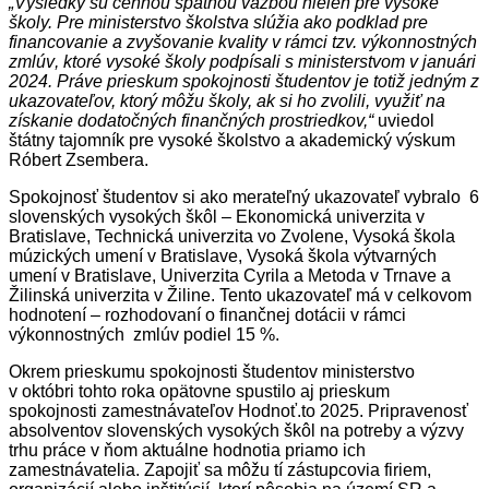
„Výsledky sú cennou spätnou väzbou nielen pre vysoké
školy. Pre ministerstvo školstva slúžia ako podklad pre
financovanie a zvyšovanie kvality v rámci tzv. výkonnostných
zmlúv
, ktoré vysoké školy podpísali s ministerstvom v januári
2024. Práve prieskum spokojnosti študentov je totiž jedným z
ukazovateľov, ktorý môžu školy, ak si ho zvolili, využiť na
získanie dodatočných finančných prostriedkov,“
uviedol
štátny tajomník pre vysoké školstvo a akademický výskum
Róbert Zsembera.
Spokojnosť študentov si ako merateľný ukazovateľ vybralo 6
slovenských vysokých škôl – Ekonomická univerzita v
Bratislave, Technická univerzita vo Zvolene, Vysoká škola
múzických umení v Bratislave, Vysoká škola výtvarných
umení v Bratislave, Univerzita Cyrila a Metoda v Trnave a
Žilinská univerzita v Žiline. Tento ukazovateľ má v celkovom
hodnotení – rozhodovaní o finančnej dotácii v rámci
výkonnostných zmlúv podiel 15 %.
Okrem prieskumu spokojnosti študentov ministerstvo
v októbri tohto roka opätovne spustilo aj prieskum
spokojnosti zamestnávateľov Hodnoť.to 2025. Pripravenosť
absolventov slovenských vysokých škôl na potreby a výzvy
trhu práce v ňom aktuálne hodnotia priamo ich
zamestnávatelia.
Zapojiť sa môžu tí zástupcovia firiem,