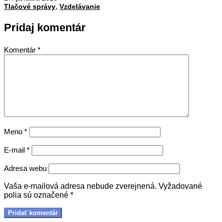
,
27
Tlačové správy
Vzdelávanie
Pridaj komentár
Komentár
*
Meno
*
E-mail
*
Adresa webu
Vaša e-mailová adresa nebude zverejnená.
Vyžadované
polia sú označené
*