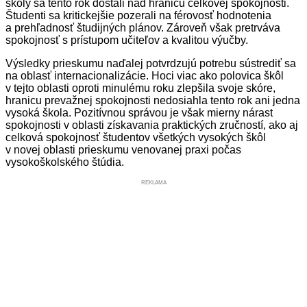
školy sa tento rok dostali nad hranicu celkovej spokojnosti.
Študenti sa kritickejšie pozerali na férovosť hodnotenia
a prehľadnosť študijných plánov. Zároveň však pretrváva
spokojnosť s prístupom učiteľov a kvalitou výučby.
Výsledky prieskumu naďalej potvrdzujú potrebu sústrediť sa
na oblasť internacionalizácie. Hoci viac ako polovica škôl
v tejto oblasti oproti minulému roku zlepšila svoje skóre,
hranicu prevažnej spokojnosti nedosiahla tento rok ani jedna
vysoká škola. Pozitívnou správou je však mierny nárast
spokojnosti v oblasti získavania praktických zručností, ako aj
celková spokojnosť študentov všetkých vysokých škôl
v novej oblasti prieskumu venovanej praxi počas
vysokoškolského štúdia.
REKLAMA