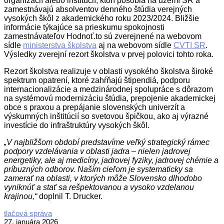
organizácií alebo inštitúcií, ktorí pôsobia na území SR a
zamestnávajú absolventov denného štúdia verejných
vysokých škôl z akademického roku 2023/2024. Bližšie
informácie týkajúce sa prieskumu spokojnosti
zamestnávateľov Hodnoť.to sú zverejnené na webovom
sídle
ministerstva školstva
aj na webovom sídle
CVTI SR
.
Výsledky zverejní rezort školstva v prvej polovici tohto roka.
Rezort školstva realizuje v oblasti vysokého školstva široké
spektrum opatrení, ktoré zahŕňajú štipendiá, podporu
internacionalizácie a medzinárodnej spolupráce s dôrazom
na systémovú modernizáciu štúdia, prepojenie akademickej
obce s praxou a prepájanie slovenských univerzít a
výskumných inštitúcií so svetovou špičkou, ako aj výrazné
investície do infraštruktúry vysokých škôl.
„V najbližšom období predstavíme veľký strategický rámec
podpory vzdelávania v oblasti jadra – nielen jadrovej
energetiky, ale aj medicíny, jadrovej fyziky, jadrovej chémie a
príbuzných odborov. Naším cieľom je systematicky sa
zamerať na oblasti, v ktorých môže Slovensko dlhodobo
vyniknúť a stať sa rešpektovanou a vysoko vzdelanou
krajinou,“
doplnil T. Drucker.
2026-
tlačová správa
01-
27. januára 2026