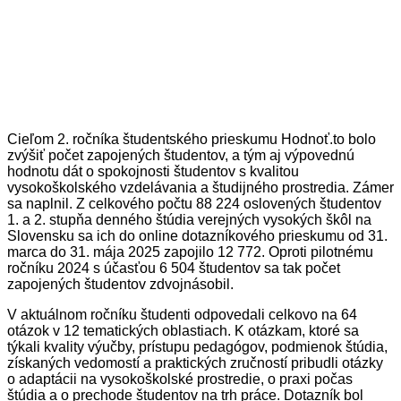
Cieľom 2. ročníka študentského prieskumu Hodnoť.to bolo
zvýšiť počet zapojených študentov, a tým aj výpovednú
hodnotu dát o spokojnosti študentov s kvalitou
vysokoškolského vzdelávania a študijného prostredia. Zámer
sa naplnil. Z celkového počtu 88 224 oslovených študentov
1. a 2. stupňa denného štúdia verejných vysokých škôl na
Slovensku sa ich do online dotazníkového prieskumu od 31.
marca do 31. mája 2025 zapojilo 12 772. Oproti pilotnému
ročníku 2024 s účasťou 6 504 študentov sa tak počet
zapojených študentov zdvojnásobil.
V aktuálnom ročníku študenti odpovedali celkovo na 64
otázok v 12 tematických oblastiach. K otázkam, ktoré sa
týkali kvality výučby, prístupu pedagógov, podmienok štúdia,
získaných vedomostí a praktických zručností pribudli otázky
o adaptácii na vysokoškolské prostredie, o praxi počas
štúdia a o prechode študentov na trh práce. Dotazník bol