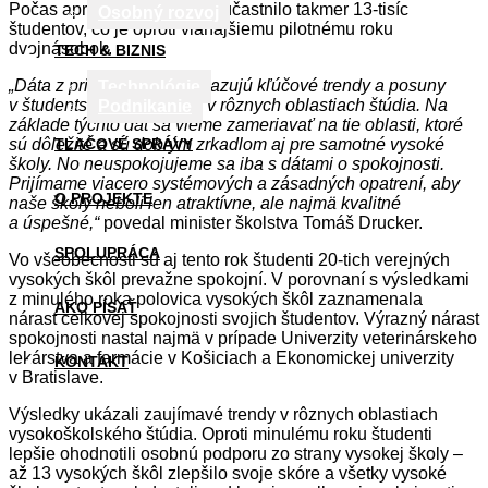
Počas apríla a mája sa ho zúčastnilo takmer 13-tisíc
Osobný rozvoj
študentov, čo je oproti vlaňajšiemu pilotnému roku
dvojnásobok.
TECH & BIZNIS
„Dáta z prieskumu nám ukazujú kľúčové trendy a posuny
Technológie
v študentskej spokojnosti v rôznych oblastiach štúdia. Na
Podnikanie
základe týchto dát sa vieme zameriavať na tie oblasti, ktoré
sú dôležité a sú dobrým zrkadlom aj pre samotné vysoké
TLAČOVÉ SPRÁVY
školy. No neuspokojujeme sa iba s dátami o spokojnosti.
Prijímame viacero systémových a zásadných opatrení, aby
O PROJEKTE
naše školy neboli len atraktívne, ale najmä kvalitné
a úspešné,“
povedal minister školstva Tomáš Drucker.
SPOLUPRÁCA
Vo všeobecnosti sú aj tento rok študenti 20-tich verejných
vysokých škôl prevažne spokojní. V porovnaní s výsledkami
z minulého roka polovica vysokých škôl zaznamenala
AKO PÍSAŤ
nárast celkovej spokojnosti svojich študentov. Výrazný nárast
spokojnosti nastal najmä v prípade Univerzity veterinárskeho
lekárstva a farmácie v Košiciach a Ekonomickej univerzity
KONTAKT
v Bratislave.
Výsledky ukázali zaujímavé trendy v rôznych oblastiach
vysokoškolského štúdia. Oproti minulému roku študenti
lepšie ohodnotili osobnú podporu zo strany vysokej školy –
až 13 vysokých škôl zlepšilo svoje skóre a všetky vysoké