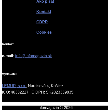
Ako písať
Kontakt
GDPR
Cookies
Kontakt
e-mail:
info@infomagazin.sk
Vydavateľ
LEMUR, s.r.o.
, Narcisová 4, Košice
IČO: 46332227, IČ DPH: SK2023339835
Infomagazín © 2026