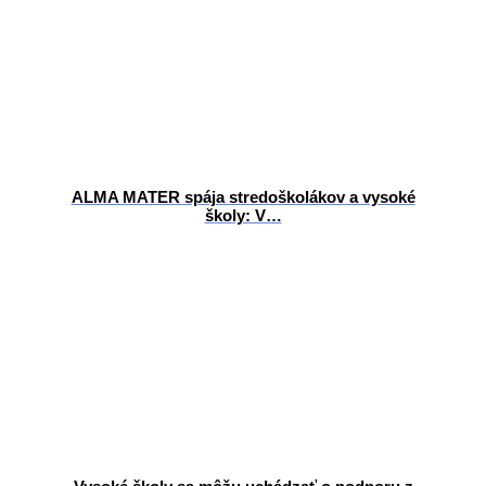
ALMA MATER spája stredoškolákov a vysoké
školy: V…