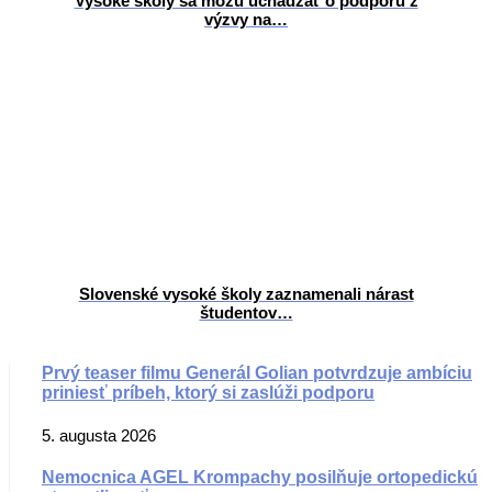
Vysoké školy sa môžu uchádzať o podporu z
výzvy na…
Slovenské vysoké školy zaznamenali nárast
študentov…
Prvý teaser filmu Generál Golian potvrdzuje ambíciu
priniesť príbeh, ktorý si zaslúži podporu
5. augusta 2026
Nemocnica AGEL Krompachy posilňuje ortopedickú