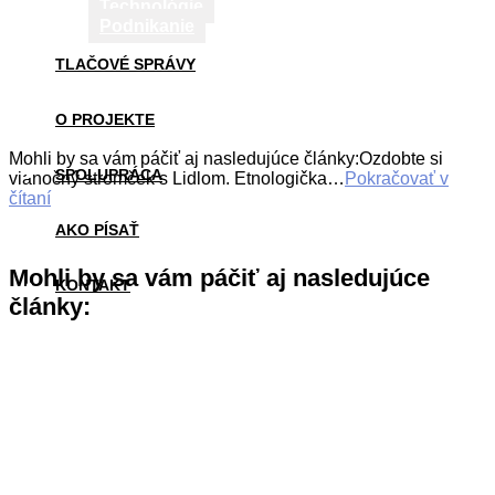
Technológie
Podnikanie
TLAČOVÉ SPRÁVY
O PROJEKTE
Mohli by sa vám páčiť aj nasledujúce články:Ozdobte si
SPOLUPRÁCA
vianočný stromček s Lidlom. Etnologička…
Pokračovať v
čítaní
AKO PÍSAŤ
Mohli by sa vám páčiť aj nasledujúce
KONTAKT
články: