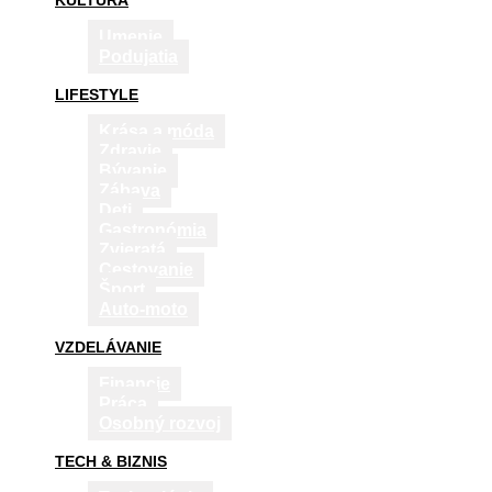
KULTÚRA
Umenie
Podujatia
LIFESTYLE
Krása a móda
Zdravie
Bývanie
Zábava
Deti
Gastronómia
Zvieratá
Cestovanie
Šport
Auto-moto
VZDELÁVANIE
Financie
Práca
Osobný rozvoj
TECH & BIZNIS