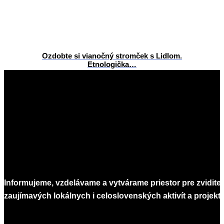
Ozdobte si vianočný stromček s Lidlom.
Etnologička…
2025-
12-
19
Informujeme, vzdelávame a vytvárame priestor pre zvidite
zaujímavých lokálnych i celoslovenských aktivít a projekto
Infomagazín