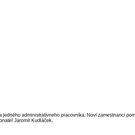
a jedného administratívneho pracovníka. Noví zamestnanci pomôž
konateľ Jaromír Kudláček.