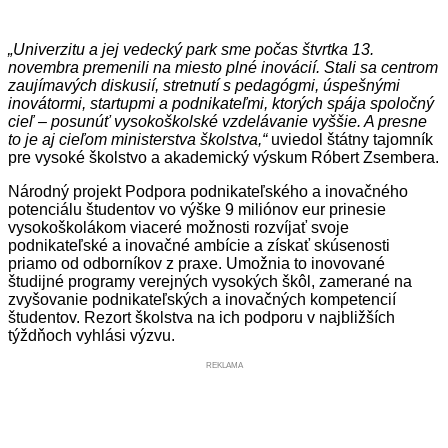
„Univerzitu a jej vedecký park sme počas štvrtka 13.
novembra premenili na miesto plné inovácií. Stali sa centrom
zaujímavých diskusií, stretnutí s pedagógmi, úspešnými
inovátormi, startupmi a podnikateľmi, ktorých spája spoločný
cieľ – posunúť vysokoškolské vzdelávanie vyššie. A presne
to je aj cieľom ministerstva školstva,“
uviedol štátny tajomník
pre vysoké školstvo a akademický výskum Róbert Zsembera.
Národný projekt Podpora podnikateľského a inovačného
potenciálu študentov vo výške 9 miliónov eur prinesie
vysokoškolákom viaceré možnosti rozvíjať svoje
podnikateľské a inovačné ambície a získať skúsenosti
priamo od odborníkov z praxe. Umožnia to inovované
študijné programy verejných vysokých škôl, zamerané na
zvyšovanie podnikateľských a inovačných kompetencií
študentov. Rezort školstva na ich podporu v najbližších
týždňoch vyhlási výzvu.
REKLAMA