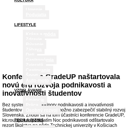
KULTÚRA
Umenie
Podujatia
LIFESTYLE
Krása a móda
Zdravie
Bývanie
Zábava
Deti
Gastronómia
Zvieratá
Cestovanie
Konferencia GradeUP naštartovala
Šport
Auto-moto
novú éru rozvoja podnikavosti a
VZDELÁVANIE
inovatívnosti študentov
Financie
Bez systematickej podpory podnikavosti a inovatívnosti
Práca
študentov vysokých škôl nemožno zabezpečiť stabilný rozvoj
Osobný rozvoj
Slovenska. Zhodli sa na tom účastníci konferencie GradeUP,
ktorou spolu s podujatím Noc podnikavosti odštartovalo
TECH & BIZNIS
rezort školstva na pôde Technickej univerzity v Košiciach