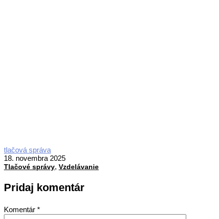
2025-
tlačová správa
11-
18. novembra 2025
,
18
Tlačové správy
Vzdelávanie
Pridaj komentár
Komentár
*