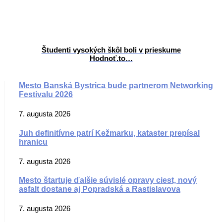
Študenti vysokých škôl boli v prieskume
Hodnoť.to…
Mesto Banská Bystrica bude partnerom Networking
Festivalu 2026
7. augusta 2026
Juh definitívne patrí Kežmarku, kataster prepísal
hranicu
7. augusta 2026
Mesto štartuje ďalšie súvislé opravy ciest, nový
asfalt dostane aj Popradská a Rastislavova
7. augusta 2026