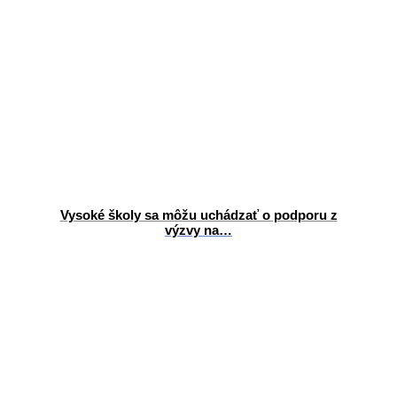
Vysoké školy sa môžu uchádzať o podporu z
výzvy na…