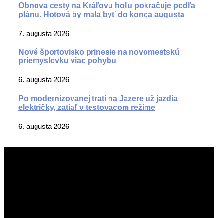
Obnova cesty na Kráľovu hoľu pokračuje podľa
plánu. Hotová by mala byť do konca augusta
7. augusta 2026
Nové športovisko prinesie na novomestskú
priemyslovku viac pohybu
6. augusta 2026
Po modernizovanej trati na Jazere už jazdia
električky, zatiaľ v testovacom režime
6. augusta 2026