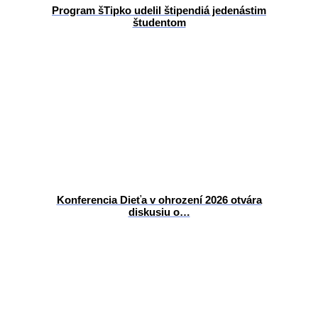
Program šTipko udelil štipendiá jedenástim
študentom
Konferencia Dieťa v ohrození 2026 otvára
diskusiu o…