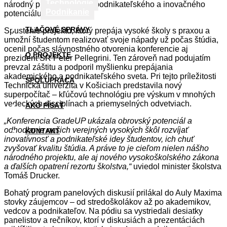
Technológie
národný projekt Podpora podnikateľského a inovačného
Podnikanie
potenciálu študentov.
TLAČOVÉ SPRÁVY
Spustenie projektu, ktorý prepája vysoké školy s praxou a
umožní študentom realizovať svoje nápady už počas štúdia,
ocenil počas slávnostného otvorenia konferencie aj
O PROJEKTE
prezident SR Peter Pellegrini. Ten zároveň nad podujatím
prevzal záštitu a podporil myšlienku prepájania
akademického a podnikateľského sveta. Pri tejto príležitosti
SPOLUPRÁCA
Technická univerzita v Košiciach predstavila nový
superpočítač – kľúčovú technológiu pre výskum v mnohých
vedeckých disciplínach a priemyselných odvetviach.
AKO PÍSAŤ
„Konferencia GradeUP ukázala obrovský potenciál a
odhodlanie našich verejných vysokých škôl rozvíjať
KONTAKT
inovatívnosť a podnikateľské idey študentov, ich chuť
zvyšovať kvalitu štúdia. A práve to je cieľom nielen nášho
národného projektu, ale aj nového vysokoškolského zákona
a ďalších opatrení rezortu školstva,“
uviedol minister školstva
Tomáš Drucker.
Bohatý program panelových diskusií prilákal do Auly Maxima
stovky záujemcov – od stredoškolákov až po akademikov,
vedcov a podnikateľov. Na pódiu sa vystriedali desiatky
panelistov a rečníkov, ktorí v diskusiách a prezentáciách