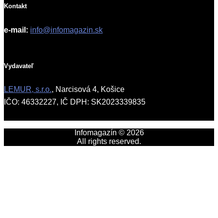
Kontakt
e-mail:
info@infomagazin.sk
Vydavateľ
LEMUR, s.r.o.
, Narcisová 4, Košice
IČO: 46332227, IČ DPH: SK2023339835
Infomagazín © 2026
All rights reserved.