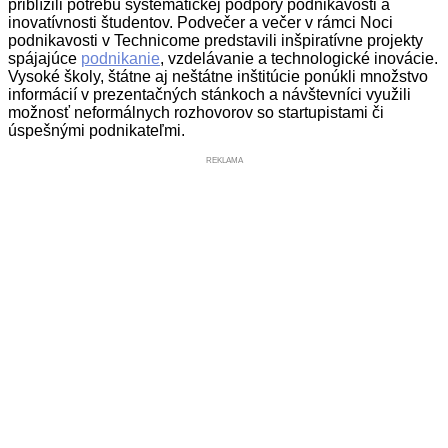
priblížili potrebu systematickej podpory podnikavosti a
inovatívnosti študentov. Podvečer a večer v rámci Noci
podnikavosti v Technicome predstavili inšpiratívne projekty
spájajúce
podnikanie
, vzdelávanie a technologické inovácie.
Vysoké školy, štátne aj neštátne inštitúcie ponúkli množstvo
informácií v prezentačných stánkoch a návštevníci využili
možnosť neformálnych rozhovorov so startupistami či
úspešnými podnikateľmi.
REKLAMA