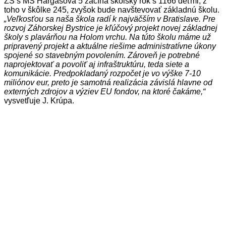
ZŠ s MŠ Hargašova 5 začína školský rok s 1166 deťmi, z
toho v škôlke 245, zvyšok bude navštevovať základnú školu.
„Veľkosťou sa naša škola radí k najväčším v Bratislave. Pre
rozvoj Záhorskej Bystrice je kľúčový projekt novej základnej
školy s plavárňou na Holom vrchu. Na túto školu máme už
pripravený projekt a aktuálne riešime administratívne úkony
spojené so stavebným povolením. Zároveň je potrebné
naprojektovať a povoliť aj infraštruktúru, teda siete a
komunikácie. Predpokladaný rozpočet je vo výške 7-10
miliónov eur, preto je samotná realizácia závislá hlavne od
externých zdrojov a výziev EU fondov, na ktoré čakáme,“
vysvetľuje J. Krúpa.