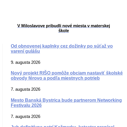
V Miloslavove pribudli nové miesta v materskej
škole
Od obnovenej kaplnky cez dožinky po súťaž vo
varení gulášu
9. augusta 2026
Nový projekt RIŠO pomôže obciam nastaviť školské
obvody férovo a podľa miestnych potrieb
7. augusta 2026
Mesto Banská Bystrica bude partnerom Networking
Festivalu 2026
7. augusta 2026