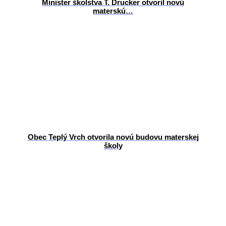
Minister školstva T. Drucker otvoril novú
materskú…
Obec Teplý Vrch otvorila novú budovu materskej
školy