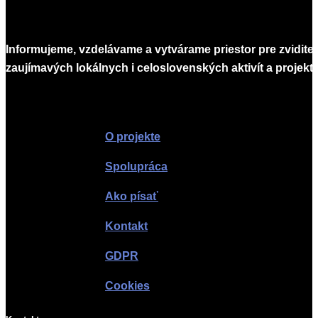
Informujeme, vzdelávame a vytvárame priestor pre zvidite
zaujímavých lokálnych i celoslovenských aktivít a projekto
Infomagazín
O projekte
Spolupráca
Ako písať
Kontakt
GDPR
Cookies