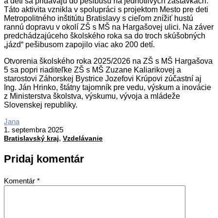
a deti sa pridávajú do pešibusu na jednotlivých zastávkach.
Táto aktivita vznikla v spolupráci s projektom Mesto pre deti
Metropolitného inštitútu Bratislavy s cieľom znížiť hustú
rannú dopravu v okolí ZŠ s MŠ na Hargašovej ulici. Na záver
predchádzajúceho školského roka sa do troch skúšobných
„jázd“ pešibusom zapojilo viac ako 200 detí.
Otvorenia školského roka 2025/2026 na ZŠ s MŠ Hargašova
5 sa popri riaditeľke ZŠ s MŠ Zuzane Kaliarikovej a
starostovi Záhorskej Bystrice Jozefovi Krúpovi zúčastní aj
Ing. Ján Hrinko, štátny tajomník pre vedu, výskum a inovácie
z Ministerstva školstva, výskumu, vývoja a mládeže
Slovenskej republiky.
2025-
Jana
09-
1. septembra 2025
,
01
Bratislavský kraj
Vzdelávanie
Pridaj komentár
Komentár
*