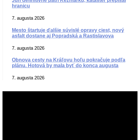
Juh definitívne patrí Kežmarku, kataster prepísal
hranicu
7. augusta 2026
Mesto štartuje ďalšie súvislé opravy ciest, nový
asfalt dostane aj Popradská a Rastislavova
7. augusta 2026
Obnova cesty na Kráľovu hoľu pokračuje podľa
plánu. Hotová by mala byť do konca augusta
7. augusta 2026