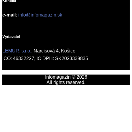
Kontakt
e-mail:
info@infomagazin.sk
Vydavateľ
LEMUR, s.r.o.
, Narcisová 4, Košice
IČO: 46332227, IČ DPH: SK2023339835
Infomagazín © 2026
All rights reserved.