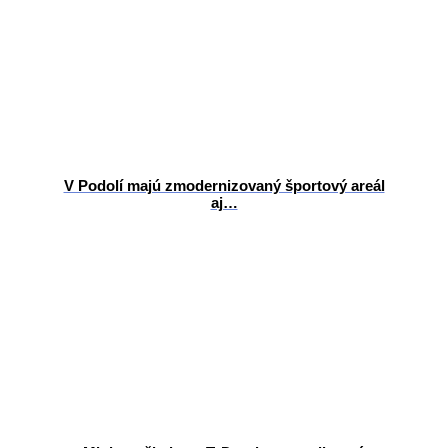
V Podolí majú zmodernizovaný športový areál
aj…