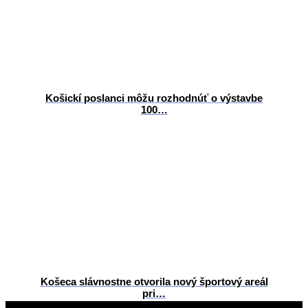
Košickí poslanci môžu rozhodnúť o výstavbe
100…
Košeca slávnostne otvorila nový športový areál
pri…
2024-