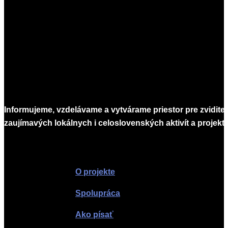
08-
19
Informujeme, vzdelávame a vytvárame priestor pre zvidite
zaujímavých lokálnych i celoslovenských aktivít a projekto
Infomagazín
O projekte
Spolupráca
Ako písať