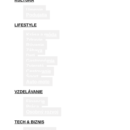
KULTÚRA
Umenie
Podujatia
LIFESTYLE
Krása a móda
Zdravie
Bývanie
Zábava
Deti
Gastronómia
Zvieratá
Cestovanie
Šport
Auto-moto
VZDELÁVANIE
Financie
Práca
Osobný rozvoj
TECH & BIZNIS