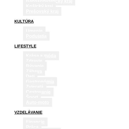
Banskobystrický kraj
Košický kraj
Prešovský kraj
KULTÚRA
Umenie
Podujatia
LIFESTYLE
Krása a móda
Zdravie
Bývanie
Zábava
Deti
Gastronómia
Zvieratá
Cestovanie
Šport
Auto-moto
VZDELÁVANIE
Financie
Práca