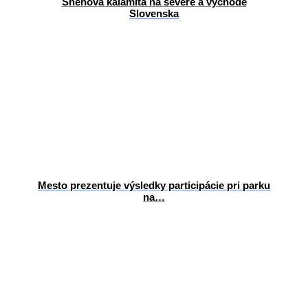
Snehová kalamita na severe a východe
Slovenska
Mesto prezentuje výsledky participácie pri parku
na…