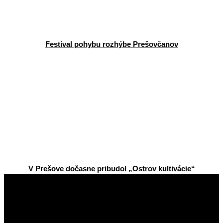
Festival pohybu rozhýbe Prešovčanov
V Prešove dočasne pribudol „Ostrov kultivácie“
2024-
07-
17