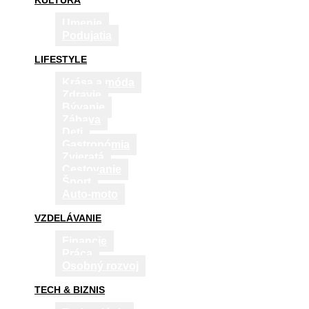
KULTÚRA
Umenie
Podujatia
LIFESTYLE
Krása a móda
Zdravie
Bývanie
Zábava
Deti
Gastronómia
Zvieratá
Cestovanie
Šport
Auto-moto
VZDELÁVANIE
Financie
Práca
Osobný rozvoj
TECH & BIZNIS