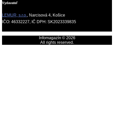
Vydavateľ
LEMUR, s.r.o.
, Narcisová 4, Košice
IČO: 46332227, IČ DPH: SK2023339835
Infomagazín © 2026
All rights reserved.