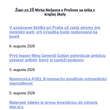
Žiaci zo ZŠ Mirka Nešpora v Prešove sa tešia z
krajšej školy
V uznávanej škôlke pri Prahe už rastú stromy pre
mestský park, ich výsadba bude realizovaná na
jeseň
6. augusta 2026
Prvý teaser filmu Generál Golian potvrdzuje ambíciu
priniesť príbeh, ktorý si zaslúži podporu
5. augusta 2026
Nemocnica AGEL Krompachy posilňuje ortopedickú
starostlivosť
5. augusta 2026
Materské mlieko je prvou investíciou do zdravia
dieťaťa