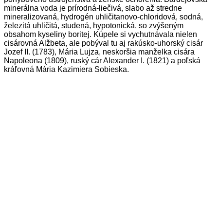
minerálna voda je prírodná-liečivá, slabo až stredne
mineralizovaná, hydrogén uhličitanovo-chloridová, sodná,
železitá uhličitá, studená, hypotonická, so zvýšeným
obsahom kyseliny boritej. Kúpele si vychutnávala nielen
cisárovná Alžbeta, ale pobýval tu aj rakúsko-uhorský cisár
Jozef II. (1783), Mária Lujza, neskoršia manželka cisára
Napoleona (1809), ruský cár Alexander I. (1821) a poľská
kráľovná Mária Kazimiera Sobieska.