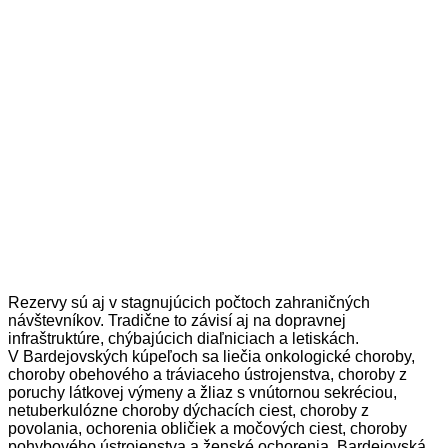
Rezervy sú aj v stagnujúcich počtoch zahraničných
návštevníkov. Tradične to závisí aj na dopravnej
infraštruktúre, chýbajúcich diaľniciach a letiskách.
V Bardejovských kúpeľoch sa liečia onkologické choroby,
choroby obehového a tráviaceho ústrojenstva, choroby z
poruchy látkovej výmeny a žliaz s vnútornou sekréciou,
netuberkulózne choroby dýchacích ciest, choroby z
povolania, ochorenia obličiek a močových ciest, choroby
pohybového ústrojenstva a ženské ochorenia. Bardejovská