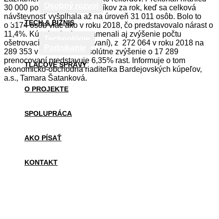
Osobný rozvoj
30 000 pobytových návštevníkov za rok, keď sa celková
návštevnosť vyšplhala až na úroveň 31 011 osôb. Bolo to
TECH & BIZNIS
o 3174 osôb viac ako v roku 2018, čo predstavovalo nárast o
11,4%. Kúpele vlani zaznamenali aj zvýšenie počtu
Technológie
ošetrovacích dní (prenocovaní), z 272 064 v roku 2018 na
Podnikanie
289 353 v roku 2019. Absolútne zvýšenie o 17 289
prenocovaní predstavuje 6,35% rast. Informuje o tom
TLAČOVÉ SPRÁVY
ekonomicko-obchodná riaditeľka Bardejovských kúpeľov,
a.s., Tamara Šatanková.
O PROJEKTE
SPOLUPRÁCA
AKO PÍSAŤ
KONTAKT