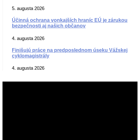
5. augusta 2026
Účinná ochrana vonkajších hraníc EÚ je zárukou
bezpečnosti aj našich občanov
4. augusta 2026
Finišujú práce na predposlednom úseku Vážskej
cyklomagistrály
4. augusta 2026