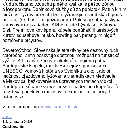
kľudu a čistého vzduchu plného kyslíka, s pešou zónou
a lesoparkom. Doplnkové služby sú za poplatok. Patria k nim
možnosť lyžovania v blízkych lyžiarskych strediskách podľa
počasia (ski bus – na požiadanie). Poteší aj soľná jaskyňa
v ubytovacom zariadení Alžbeta, kde bývala aj cisárovná
Sisi. Pre milovníkov športu kúpele ponúkajú 6 tenisových
kurtov, squashové ihrisko, bowling bar, petang, minigolf,
požičovňu bicyklov.
Severovýchod Slovenska je atraktívny pre cestovný ruch
celoročne. Zima poskytuje dostatok možností na turistické
vyžitie. K hlavným zimným atrakciám regiónu patria
Bardejovské Kúpele, mesto Bardejov s pamiatkami
UNESCO, vojnová história vo Svidníku a okolí, ale aj
možnosti zjazdového lyžovania v strediskách Medvedie
a Makovica, bežkovanie na upravených tratiach v okolí
Bardejova, kúpanie vo wellness zariadeniach kúpeľov, či
návšteva početných múzejných expozícii a kultúrnych
ustanovizní.
Viac informácií na:
www.kupele-bj.sk
2020-
Jana
01-
10. januára 2020
10
Cestovanie