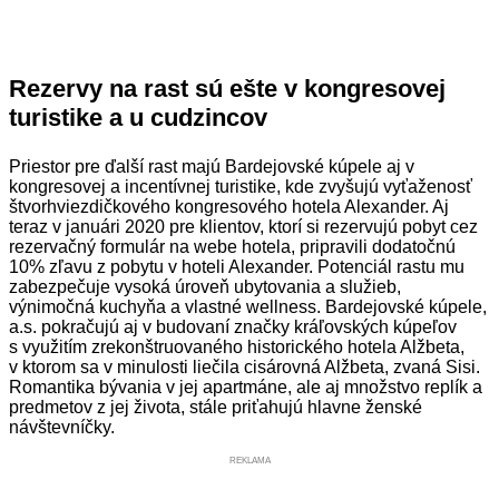
Rezervy na rast sú ešte v kongresovej
turistike a u cudzincov
Priestor pre ďalší rast majú Bardejovské kúpele aj v
kongresovej a incentívnej turistike, kde zvyšujú vyťaženosť
štvorhviezdičkového kongresového hotela Alexander. Aj
teraz v januári 2020 pre klientov, ktorí si rezervujú pobyt cez
rezervačný formulár na webe hotela, pripravili dodatočnú
10% zľavu z pobytu v hoteli Alexander. Potenciál rastu mu
zabezpečuje vysoká úroveň ubytovania a služieb,
výnimočná kuchyňa a vlastné wellness. Bardejovské kúpele,
a.s. pokračujú aj v budovaní značky kráľovských kúpeľov
s využitím zrekonštruovaného historického hotela Alžbeta,
v ktorom sa v minulosti liečila cisárovná Alžbeta, zvaná Sisi.
Romantika bývania v jej apartmáne, ale aj množstvo replík a
predmetov z jej života, stále priťahujú hlavne ženské
návštevníčky.
REKLAMA