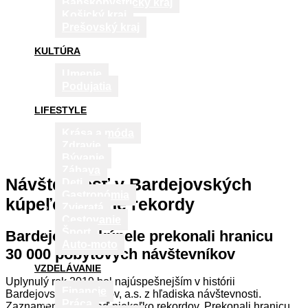
Banskobystrický kraj
Košický kraj
Prešovský kraj
KULTÚRA
Umenie
Podujatia
LIFESTYLE
Krása a móda
Zdravie
Bývanie
Zábava
Návštevnosť v Bardejovských
Deti
Gastronómia
kúpeľoch láme rekordy
Zvieratá
Cestovanie
Šport
Bardejovské kúpele prekonali hranicu
Auto-moto
30 000 pobytových návštevníkov
VZDELÁVANIE
Uplynulý rok 2019 bol najúspešnejším v histórii
Financie
Bardejovských kúpeľov, a.s. z hľadiska návštevnosti.
Práca
Zaznamenali tu hneď niekoľko rekordov. Prekonali hranicu