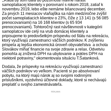
,,Rada by som dala do pozornosti hlavne nárast
samoplatiacej klientely v porovnaní s rokom 2018, zatiaľ k
novembru 2019, lebo ešte nemáme bilancovaný december.
Za prvých 11 mesiacov vlaňajška sa nám medziročne zvýšil
počet samoplatiacich klientov o 23%, čiže z 13 141 (s 56 085
prenocovaniami) na 16 168 klientov (s 65 934
prenocovaniami). Tohtoročný rast návštevnosti v kategórii
samoplatcov ide celý na vrub domácej klientely a
pripisujeme to predovšetkým príspevku od štátu na rekreáciu,
ktorý využívajú zamestnanci väčších podnikov. K zvýšeniu
prispela aj lepšia ekonomická úroveň obyvateľstva a ochota
Slovákov míňať financie na svoje zdravie a relax. Odvetviu
pomohla aj znížená DPH na ubytovanie a pokles DPH na
niektoré potraviny,“ okomentovala situáciu T.Šatanková.
Dodala, že príspevky na rekreáciu využívajú zamestnanci
väčších podnikov vo veľkom. Pacienti si po absolvovaní
pobytu, na ktorý majú nárok aj so svojimi rodinnými
príslušníkmi, vyzdvihnú účtovné doklady, ktoré si nechávajú
preplatiť u svojho zamestnávateľa.
REKLAMA