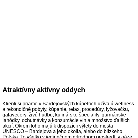
Atraktívny aktívny oddych
Klienti si priamo v Bardejovských kúpeľoch užívajú wellness
a rekondičné pobyty, kúpanie, relax, procedúry, lyžovačku,
galavečery, živú hudbu, kulinárske špeciality, gurmánske
lahôdky, ochutnávky a konzumácie vín a množstvo ďalších
akcií. Okrem toho majú k dispozícii výlety do mesta
UNESCO – Bardejova a jeho okolia, alebo do blízkeho
Poľska. To všetko v jedinečnom prírodnom prostredí, v oáze