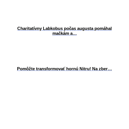
Charitatívny Labkobus počas augusta pomáhal
mačkám a…
Pomôžte transformovať hornú Nitru! Na zber…