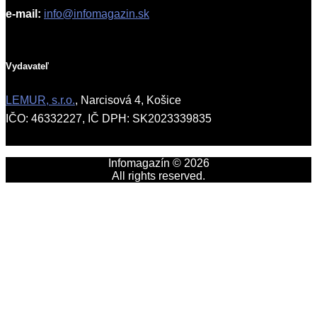
e-mail:
info@infomagazin.sk
Vydavateľ
LEMUR, s.r.o.
, Narcisová 4, Košice
IČO: 46332227, IČ DPH: SK2023339835
Infomagazín © 2026
All rights reserved.