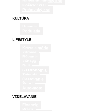
Banskobystrický kraj
Košický kraj
Prešovský kraj
KULTÚRA
Umenie
Podujatia
LIFESTYLE
Krása a móda
Zdravie
Bývanie
Zábava
Deti
Gastronómia
Zvieratá
Cestovanie
Šport
Auto-moto
VZDELÁVANIE
Financie
Práca