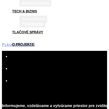
Osobný rozvoj
TECH & BIZNIS
Technológie
Podnikanie
TLAČOVÉ SPRÁVY
O PROJEKTE
Pokračovať v čítaní
2019-
SPOLUPRÁCA
01-
06
AKO PÍSAŤ
KONTAKT
Informujeme, vzdelávame a vytvárame priestor pre zvidite