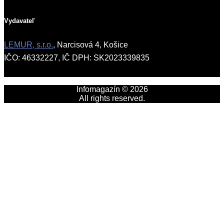
Vydavateľ
LEMUR, s.r.o.
, Narcisová 4, Košice
IČO: 46332227, IČ DPH: SK2023339835
Infomagazín © 2026
All rights reserved.