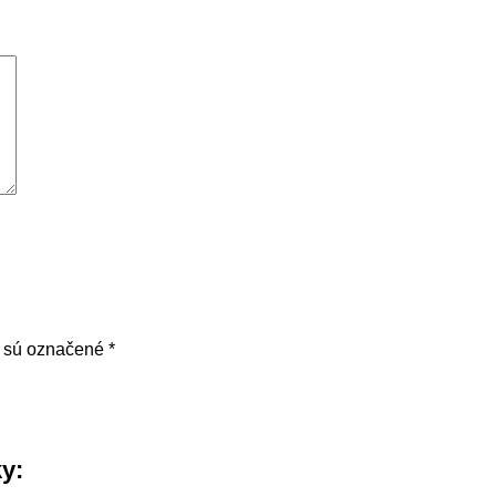
a sú označené
*
ky: