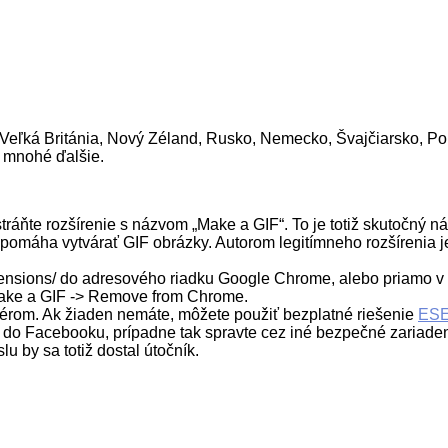
, Veľká Británia, Nový Zéland, Rusko, Nemecko, Švajčiarsko, Poľ
a mnohé ďalšie.
ňte rozšírenie s názvom „Make a GIF“. To je totiž skutočný náz
m pomáha vytvárať GIF obrázky. Autorom legitímneho rozšírenia 
xtensions/ do adresového riadku Google Chrome, alebo priamo
Make a GIF -> Remove from Chrome.
vérom. Ak žiaden nemáte, môžete použiť bezplatné riešenie
ESE
 do Facebooku, prípadne tak spravte cez iné bezpečné zariadeni
 by sa totiž dostal útočník.