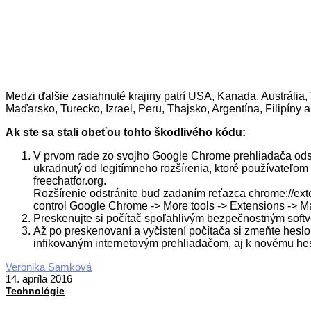
Medzi ďalšie zasiahnuté krajiny patrí USA, Kanada, Austrália
Maďarsko, Turecko, Izrael, Peru, Thajsko, Argentína, Filipíny 
Ak ste sa stali obeťou tohto škodlivého kódu:
V prvom rade zo svojho Google Chrome prehliadača odstrá
ukradnutý od legitímneho rozšírenia, ktoré používateľo
freechatfor.org.
Rozšírenie odstránite buď zadaním reťazca chrome://e
control Google Chrome -> More tools -> Extensions -> 
Preskenujte si počítač spoľahlivým bezpečnostným soft
Až po preskenovaní a vyčistení počítača si zmeňte heslo
infikovaným internetovým prehliadačom, aj k novému heslu
2016-
Veronika Samková
04-
14. apríla 2016
14
Technológie