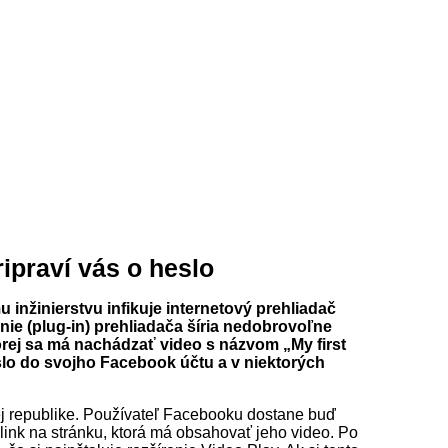
ipraví vás o heslo
inžinierstvu infikuje internetový prehliadač
enie (plug-in) prehliadača šíria nedobrovoľne
orej sa má nachádzať video s názvom „My first
eslo do svojho Facebook účtu a v niektorých
kej republike. Používateľ Facebooku dostane buď
link na stránku, ktorá má obsahovať jeho video. Po