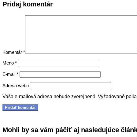
Pridaj komentár
Komentár
*
Meno
*
E-mail
*
Adresa webu
Vaša e-mailová adresa nebude zverejnená.
Vyžadované poli
Mohli by sa vám páčiť aj nasledujúce člán