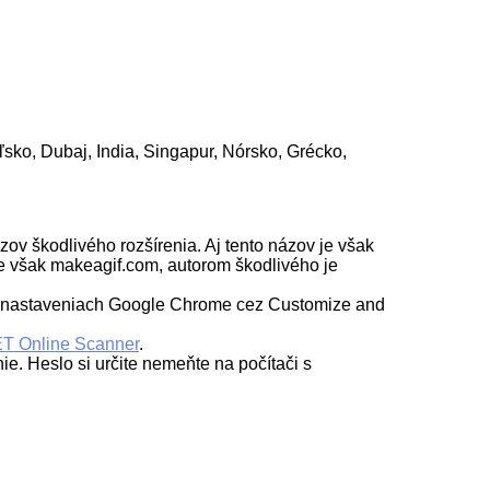
sko, Dubaj, India, Singapur, Nórsko, Grécko,
ov škodlivého rozšírenia. Aj tento názov je však
je však makeagif.com, autorom škodlivého je
 v nastaveniach Google Chrome cez Customize and
T Online Scanner
.
e. Heslo si určite nemeňte na počítači s