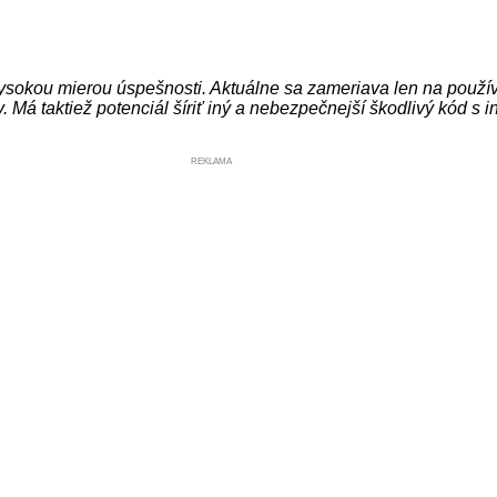
 vysokou mierou úspešnosti. Aktuálne sa zameriava len na použ
. Má taktiež potenciál šíriť iný a nebezpečnejší škodlivý kód s i
REKLAMA