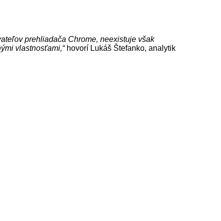
ívateľov prehliadača Chrome, neexistuje však
nými vlastnosťami,“
hovorí Lukáš Štefanko, analytik