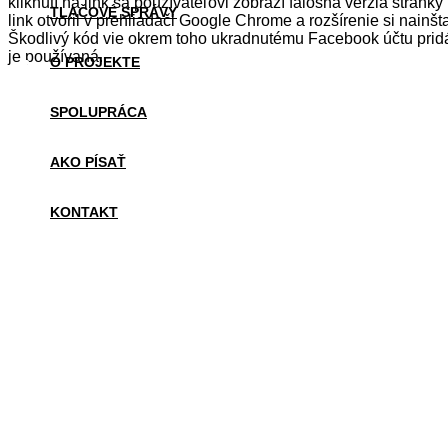
kliknutí na link sa používateľovi zobrazí falošná verzia stránk
TLAČOVÉ SPRÁVY
link otvoril v prehliadači Google Chrome a rozšírenie si nainšt
Škodlivý kód vie okrem toho ukradnutému Facebook účtu pridáv
je používaná.
O PROJEKTE
SPOLUPRÁCA
AKO PÍSAŤ
KONTAKT