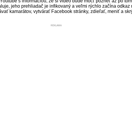
y Youtube s informáciou, že si video bude môcť pozrieť až po tom,
aluje, jeho prehliadač je infikovaný a veľmi rýchlo začína odkaz 
ať kamarátov, vytvárať Facebook stránky, zdieľať, meniť a skrýv
REKLAMA