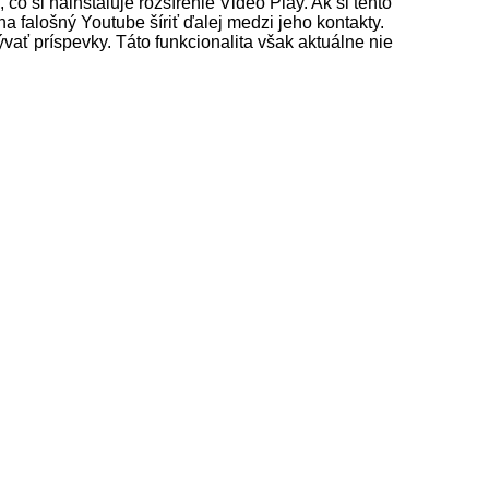
 čo si nainštaluje rozšírenie Video Play. Ak si tento
na falošný Youtube šíriť ďalej medzi jeho kontakty.
ať príspevky. Táto funkcionalita však aktuálne nie