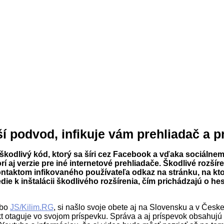
 podvod, infikuje vám prehliadač a pr
odlivý kód, ktorý sa šíri cez Facebook a vďaka sociálnemu 
í aj verzie pre iné internetové prehliadače. Škodlivé rozšír
ontaktom infikovaného používateľa odkaz na stránku, na kt
die k inštalácii škodlivého rozšírenia, čím prichádzajú o h
ebo
JS/Kilim.RG
, si našlo svoje obete aj na Slovensku a v Čes
t otaguje vo svojom príspevku. Správa a aj príspevok obsahujú 