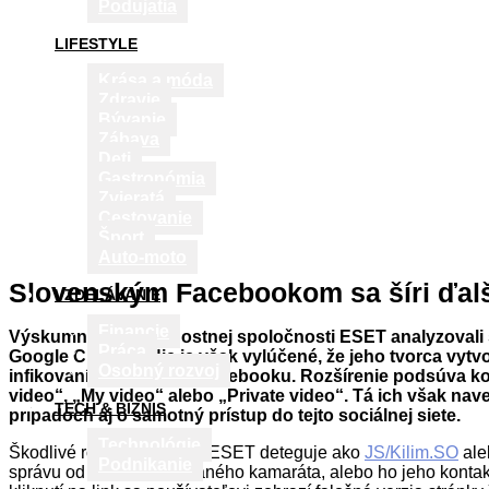
Podujatia
LIFESTYLE
Krása a móda
Zdravie
Bývanie
Zábava
Deti
Gastronómia
Zvieratá
Cestovanie
Šport
Auto-moto
Slovenským Facebookom sa šíri ďalší
VZDELÁVANIE
Financie
Výskumníci bezpečnostnej spoločnosti ESET analyzovali šk
Práca
Google Chrome. Nie je však vylúčené, že jeho tvorca vytvor
Osobný rozvoj
infikovaní používatelia Facebooku. Rozšírenie podsúva k
video“, „My video“ alebo „Private video“. Tá ich však nave
TECH & BIZNIS
prípadoch aj o samotný prístup do tejto sociálnej siete.
Technológie
Škodlivé rozšírenie, ktoré ESET deteguje ako
JS/Kilim.SO
al
Podnikanie
správu od svojho infikovaného kamaráta, alebo ho jeho kontak