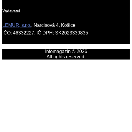
Vydavateľ
LEMUR, s.r.o.
, Narcisová 4, Košice
IČO: 46332227, IČ DPH: SK2023339835
Infomagazín © 2026
All rights reserved.