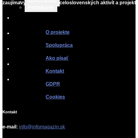
Technológie
zaujímavých lokálnych i celoslovenských aktivít a projekto
Podnikanie
Infomagazín
TLAČOVÉ SPRÁVY
O projekte
O PROJEKTE
Spolupráca
SPOLUPRÁCA
Ako písať
AKO PÍSAŤ
Kontakt
KONTAKT
GDPR
Cookies
Kontakt
e-mail:
info@infomagazin.sk