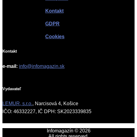
Kontakt
GDPR
Cookies
Kontakt
e-mail:
info@infomagazin.sk
Vydavateľ
LEMUR, s.r.o.
, Narcisová 4, Košice
IČO: 46332227, IČ DPH: SK2023339835
Infomagazín © 2026
All rights reserved.