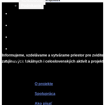
Technológie
2016-
Podnikanie
01-
02
TLAČOVÉ SPRÁVY
O PROJEKTE
SPOLUPRÁCA
AKO PÍSAŤ
Informujeme, vzdelávame a vytvárame priestor pre zvidite
KONTAKT
zaujímavých lokálnych i celoslovenských aktivít a projekto
Infomagazín
O projekte
Spolupráca
Ako písať