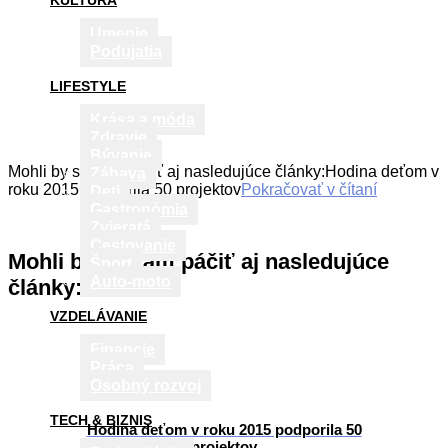
KULTÚRA
Umenie
Podujatia
LIFESTYLE
Krása a móda
Zdravie
Bývanie
Mohli by sa vám páčiť aj nasledujúce články:Hodina deťom v
Zábava
roku 2015 podporila 50 projektov
Pokračovať v čítaní
Deti
Gastronómia
Zvieratá
Cestovanie
Mohli by sa vám páčiť aj nasledujúce
Šport
Auto-moto
články:
VZDELÁVANIE
Financie
Práca
Osobný rozvoj
TECH & BIZNIS
Hodina deťom v roku 2015 podporila 50
projektov