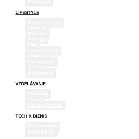
Podujatia
LIFESTYLE
Krása a móda
Zdravie
Bývanie
Zábava
Deti
Gastronómia
Zvieratá
Cestovanie
Šport
Auto-moto
VZDELÁVANIE
Financie
Práca
Osobný rozvoj
TECH & BIZNIS
Technológie
Podnikanie