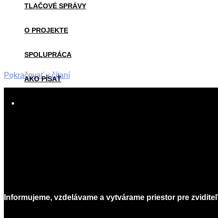
TLAČOVÉ SPRÁVY
O PROJEKTE
SPOLUPRÁCA
Pokračovať v čítaní
AKO PÍSAŤ
2015-
12-
KONTAKT
17
Informujeme, vzdelávame a vytvárame priestor pre zviditeľ