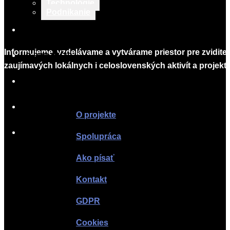
Technológie
Podnikanie
TLAČOVÉ SPRÁVY
Informujeme, vzdelávame a vytvárame priestor pre zvidite
O PROJEKTE
zaujímavých lokálnych i celoslovenských aktivít a projekto
SPOLUPRÁCA
Infomagazín
AKO PÍSAŤ
O projekte
KONTAKT
Spolupráca
Ako písať
Kontakt
GDPR
Cookies