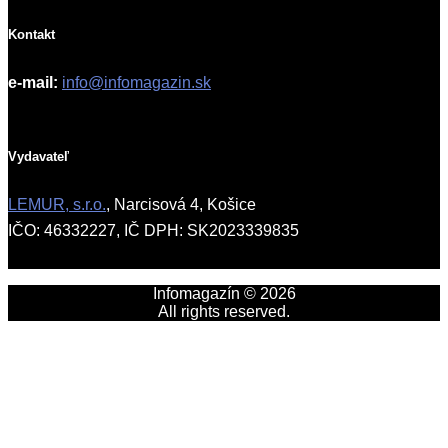
Kontakt
e-mail:
info@infomagazin.sk
Vydavateľ
LEMUR, s.r.o.
, Narcisová 4, Košice
IČO: 46332227, IČ DPH: SK2023339835
Infomagazín © 2026
All rights reserved.