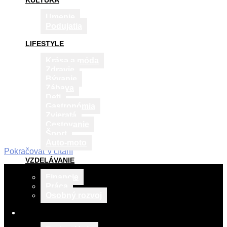
KULTÚRA
Umenie
Podujatia
LIFESTYLE
Krása a móda
Zdravie
Bývanie
Zábava
Deti
Gastronómia
Zvieratá
Cestovanie
Šport
Auto-moto
Pokračovať v čítaní
VZDELÁVANIE
2015-
10-
Financie
21
Práca
Osobný rozvoj
TECH & BIZNIS